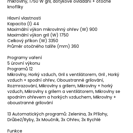
mikrovlny, 1750 W gril, dotykové ovládání + otočné
knoflíky
Hlavní vlastnosti
Kapacita (l) 44
Maximální výkon mikrovlnný ohřev (W) 900
Maximální výkon gril (W) 1750
Celkový příkon (W) 3350
Průměr otočného talíře (mm) 360
Programy vaření
5 úrovní výkonu
Programů 12
Mikrovlny, Horký vzduch, Gril s ventilátorem, Gril , Horký
vzduch + spodní ohřev, Oboustranné grilování,
Rozmrazování, Mikrovlny s grilem, Mikrovlny + horký
vzduch, Mikrovlny s grilem a ventilátorem, Mikrovlny se
spodním ohřevem a horkých vzduchem, Mikrovlny +
oboustranné grilování
13 Automatických programů: Zelenina, 3x Přílohy,
Drůbež/Ryby, 3x Moučník, 3x Ohřev, 3x Rychlé
Funkce