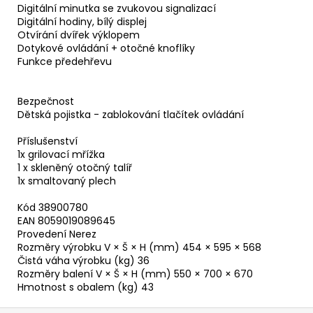
Digitální minutka se zvukovou signalizací
Digitální hodiny, bílý displej
Otvírání dvířek výklopem
Dotykové ovládání + otočné knoflíky
Funkce předehřevu
Bezpečnost
Dětská pojistka - zablokování tlačítek ovládání
Příslušenství
1x grilovací mřížka
1 x skleněný otočný talíř
1x smaltovaný plech
Kód 38900780
EAN 8059019089645
Provedení Nerez
Rozměry výrobku V × Š × H (mm) 454 × 595 × 568
Čistá váha výrobku (kg) 36
Rozměry balení V × Š × H (mm) 550 × 700 × 670
Hmotnost s obalem (kg) 43