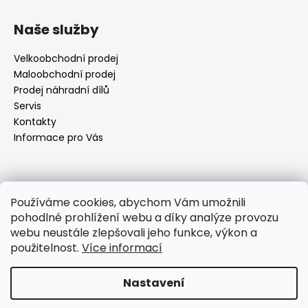
Z
á
Naše služby
p
a
Velkoobchodní prodej
t
Maloobchodní prodej
í
Prodej náhradní dílů
Servis
Kontakty
Informace pro Vás
Kontakt
Používáme cookies, abychom Vám umožnili
pohodlné prohlížení webu a díky analýze provozu
objednavky
@
elektrorezny.cz
webu neustále zlepšovali jeho funkce, výkon a
602 155 983
použitelnost.
Více informací
https://www.facebook.com/jirireznyelektroservis
reznyelektro
Nastavení
Vytvořil Shoptet