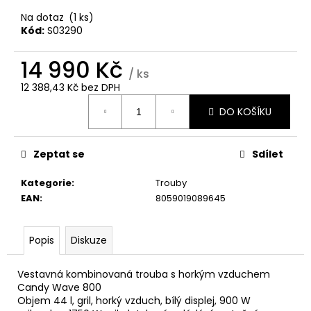
č
u
Na dotaz
(1 ks)
j
Kód:
S03290
e
m
14 990 Kč
/ ks
e
12 388,43 Kč bez DPH
Měrná
DO KOŠÍKU
cena:
WHIRLPOOL
VT
OMSK58RU1SX
Zeptat se
Sdílet
12
990
Kategorie
:
Trouby
Kč
EAN
:
8059019089645
Popis
Diskuze
Vestavná kombinovaná trouba s horkým vzduchem
Candy Wave 800
Objem 44 l, gril, horký vzduch, bílý displej, 900 W