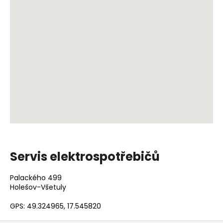
č
u
j
e
m
e
WHIRLPOOL
VT
OMSK58RU1SX
12
990
Kč
Servis elektrospotřebičů
Palackého 499
Holešov-Všetuly
GPS: 49.324965, 17.545820