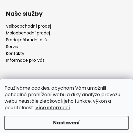
Z
á
Naše služby
p
a
Velkoobchodní prodej
t
Maloobchodní prodej
í
Prodej náhradní dílů
Servis
Kontakty
Informace pro Vás
Kontakt
Používáme cookies, abychom Vám umožnili
pohodlné prohlížení webu a díky analýze provozu
objednavky
@
elektrorezny.cz
webu neustále zlepšovali jeho funkce, výkon a
602 155 983
použitelnost.
Více informací
https://www.facebook.com/jirireznyelektroservis
reznyelektro
Nastavení