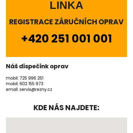
LINKA
a
j
REGISTRACE ZÁRUČNÍCH OPRAV
í
t
+420 251 001 001
?
Náš dispečink oprav
HLEDAT
mobil:
725 996 251
mobil:
602 155 973
email:
servis@rezny.cz
D
o
KDE NÁS NAJDETE:
p
o
r
u