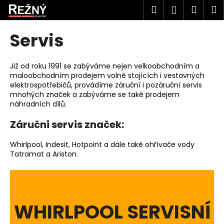
K
Přejít
Hledat
Náku
M
Přihlášen
na
o
obsah
Zpět
Zpět
košík
š
Servis
í
C
k
o
Již od roku 1991 se zabýváme nejen velkoobchodním a
maloobchodním prodejem volně stojících i vestavných
p
elektrospotřebičů, provádíme záruční i pozáruční servis
o
mnohých značek a zabýváme se také prodejem
t
náhradních dílů.
ř
Záručni servis značek:
e
b
Whirlpool, Indesit, Hotpoint a dále také ohřívače vody
Tatramat a Ariston.
u
j
e
t
WHIRLPOOL SERVISNÍ
e
n