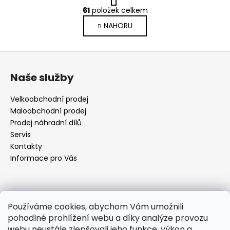
O
r
61
položek celkem
v
á
NAHORU
l
n
k
á
o
d
Z
v
a
á
á
c
Naše služby
n
p
í
í
p
a
Velkoobchodní prodej
r
t
Maloobchodní prodej
v
í
Prodej náhradní dílů
k
Servis
y
Kontakty
v
Informace pro Vás
ý
p
i
Kontakt
s
Používáme cookies, abychom Vám umožnili
u
pohodlné prohlížení webu a díky analýze provozu
objednavky
@
elektrorezny.cz
webu neustále zlepšovali jeho funkce, výkon a