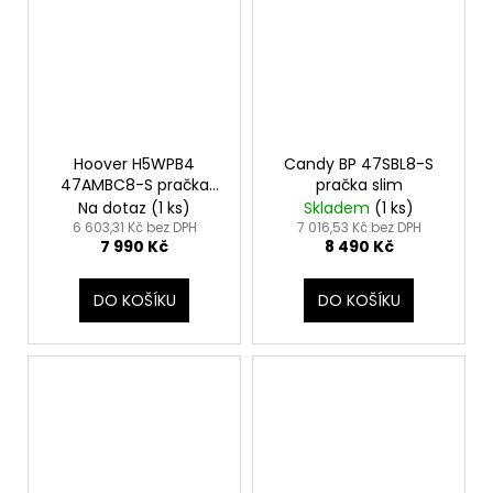
Hoover H5WPB4
Candy BP 47SBL8-S
47AMBC8-S pračka
pračka slim
slim
Na dotaz
(1 ks)
Skladem
(1 ks)
6 603,31 Kč bez DPH
7 016,53 Kč bez DPH
7 990 Kč
8 490 Kč
DO KOŠÍKU
DO KOŠÍKU