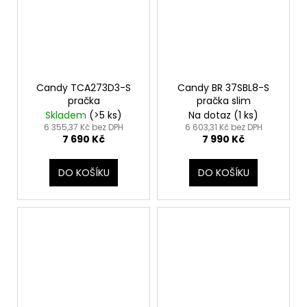
Candy TCA273D3-S
Candy BR 37SBL8-S
pračka
pračka slim
Skladem
(>5 ks)
Na dotaz
(1 ks)
6 355,37 Kč bez DPH
6 603,31 Kč bez DPH
7 690 Kč
7 990 Kč
DO KOŠÍKU
DO KOŠÍKU