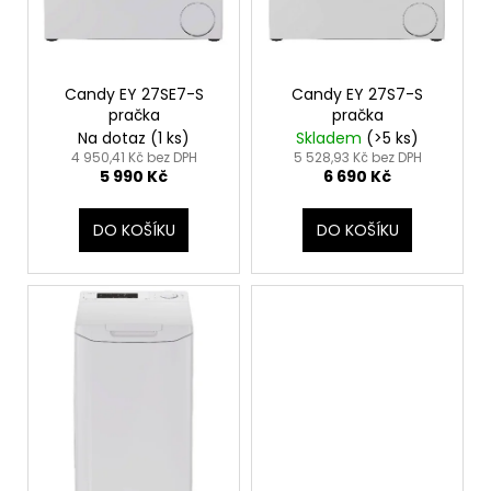
č
d
u
u
j
k
e
t
Candy EY 27SE7-S
Candy EY 27S7-S
m
ů
pračka
pračka
e
Na dotaz
(1 ks)
Skladem
(>5 ks)
4 950,41 Kč bez DPH
5 528,93 Kč bez DPH
5 990 Kč
6 690 Kč
WHIRLPOOL
VT
OMSK58RU1SX
DO KOŠÍKU
DO KOŠÍKU
12
990
Kč