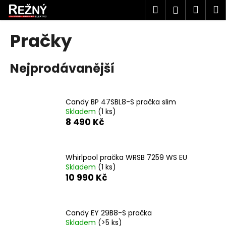
K
Přejít
Hledat
Náku
M
Přihlášen
na
o
obsah
Zpět
Zpět
košík
š
Pračky
í
C
k
Nejprodávanější
o
p
o
Candy BP 47SBL8-S pračka slim
t
Skladem
(1 ks)
ř
8 490 Kč
e
b
u
Whirlpool pračka WRSB 7259 WS EU
Skladem
(1 ks)
j
10 990 Kč
e
t
e
Candy EY 29B8-S pračka
n
Skladem
(>5 ks)