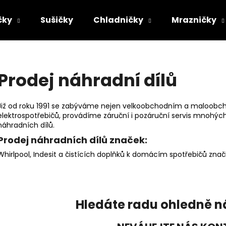
čky
Sušičky
Chladničky
Mrazničky
Co potřebujete najít?
Prodej náhradní dílů
HLEDAT
Již od roku 1991 se zabýváme nejen velkoobchodním a maloobch
elektrospotřebičů, provádíme záruční i pozáruční servis mnohý
náhradních dílů.
Doporučujeme
Prodej náhradních dílů značek:
Whirlpool, Indesit a čistících doplňků k domácím spotřebičů zna
Hledáte radu ohledně n