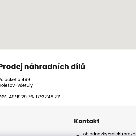
Prodej náhradních dílů
Palackého 499
Holešov-Všetuly
GPS: 49°19’29.7″N 17°32’48.2″E
Kontakt
objednavky
@
elektrorezn