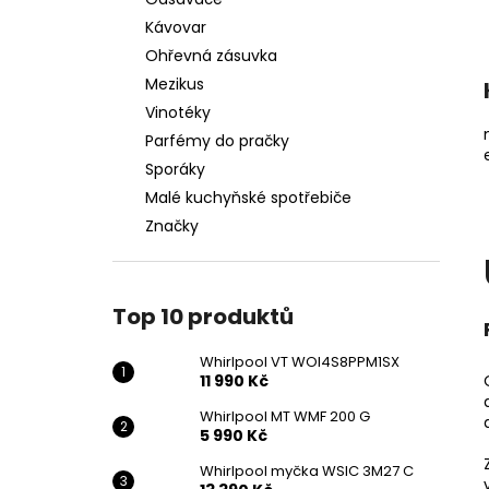
WHIRLPOOL VT WOI4S8PPM1SX
l
Kávovar
11 990 Kč
Ohřevná zásuvka
Mezikus
Vinotéky
Parfémy do pračky
Sporáky
Malé kuchyňské spotřebiče
Značky
Top 10 produktů
Whirlpool VT WOI4S8PPM1SX
11 990 Kč
Whirlpool MT WMF 200 G
5 990 Kč
Whirlpool myčka WSIC 3M27 C