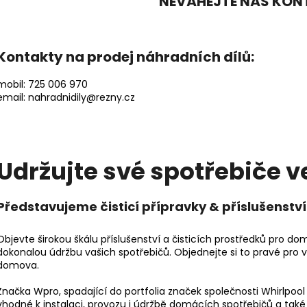
NEVÁHEJTE NÁS KO
WHIRLPOOL MT WMF 200 G
WHIRLPOOL MYČ
5 990 Kč
13 390 Kč
Kontakty na prodej náhradních dílů:
mobil: 725 006 970
email:
nahradnidily@rezny.cz
Udržujte své spotřebiče v
Představujeme čisticí přípravky & příslušenstv
Objevte širokou škálu příslušenství a čisticích prostředků pro 
dokonalou údržbu vašich spotřebičů. Objednejte si to pravé pro 
domova.
Značka Wpro, spadající do portfolia značek společnosti Whirlpool 
vhodné k instalaci, provozu i údržbě domácích spotřebičů a t