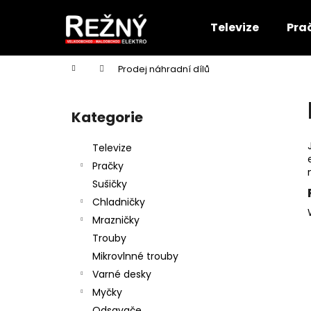
K
Přejít
na
o
Televize
Pra
obsah
Zpět
Zpět
š
do
do
í
Domů
Prodej náhradní dílů
k
obchodu
obchodu
P
o
Kategorie
Přeskočit
s
kategorie
t
Televize
r
Pračky
a
Sušičky
n
Chladničky
n
Mrazničky
í
Trouby
p
Mikrovlnné trouby
a
Varné desky
n
Myčky
e
Odsavače