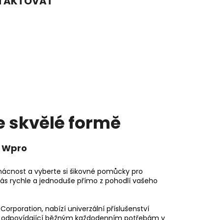
NTAKTOVAT
KA WSIC 3M27 C
e skvělé formě
í Wpro
domácnost a vyberte si šikovné pomůcky pro
vás rychle a jednoduše přímo z pohodlí vašeho
Corporation, nabízí univerzální příslušenství
aké odpovídající běžným každodenním potřebám v