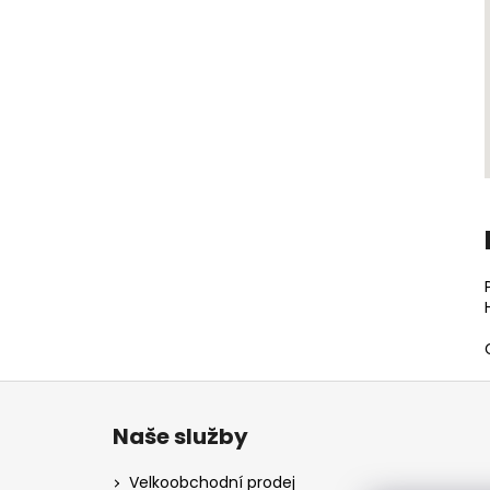
Z
á
Naše služby
p
a
Velkoobchodní prodej