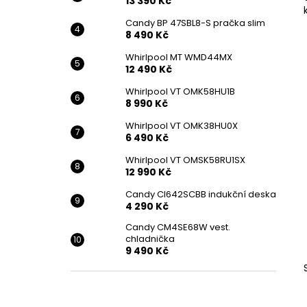
13 390 Kč
Candy BP 47SBL8-S pračka slim
8 490 Kč
Whirlpool MT WMD44MX
12 490 Kč
Whirlpool VT OMK58HU1B
8 990 Kč
Whirlpool VT OMK38HU0X
6 490 Kč
Whirlpool VT OMSK58RU1SX
12 990 Kč
Candy CI642SCBB indukční deska
4 290 Kč
Candy CM4SE68W vest.
chladnička
9 490 Kč