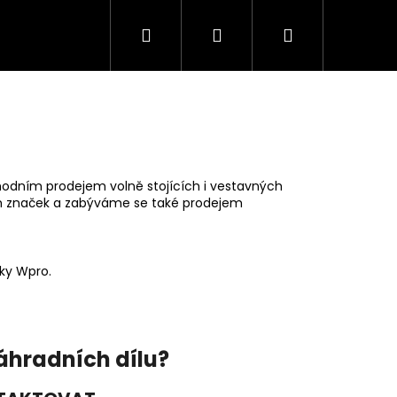
Hledat
Přihlášení
Nákupní
Trouby
Mikrovlnné trouby
Varné desky
košík
odním prodejem volně stojících i vestavných
ch značek a zabýváme se také prodejem
čky Wpro.
Následující
áhradních dílu?