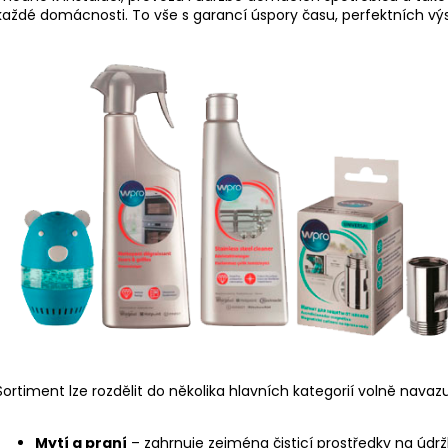
každé domácnosti. To vše s garancí úspory času, perfektních výsl
Sortiment lze rozdělit do několika hlavních kategorií volně nava
Mytí a praní
– zahrnuje zejména čisticí prostředky na údr