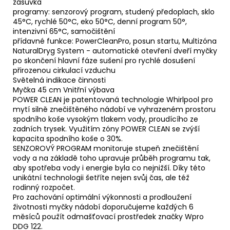
zásuvka
programy: senzorový program, studený předoplach, sklo
45°C, rychlé 50°C, eko 50°C, denní program 50°,
intenzivní 65°C, samočištění
přídavné funkce: PowerCleanPro, posun startu, Multizóna
NaturalDryg System - automatické otevření dveří myčky
po skončení hlavní fáze sušení pro rychlé dosušení
přirozenou cirkulací vzduchu
Světelná indikace činnosti
Myčka 45 cm Vnitřní výbava
POWER CLEAN je patentovaná technologie Whirlpool pro
mytí silně znečištěného nádobí ve vyhrazeném prostoru
spodního koše vysokým tlakem vody, proudícího ze
zadních trysek. Využitím zóny POWER CLEAN se zvýší
kapacita spodního koše o 30%.
SENZOROVÝ PROGRAM monitoruje stupeň znečištění
vody a na základě toho upravuje průběh programu tak,
aby spotřeba vody i energie byla co nejnižší. Díky této
unikátní technologii šetříte nejen svůj čas, ale též
rodinný rozpočet.
Pro zachování optimální výkonnosti a prodloužení
životnosti myčky nádobí doporučujeme každých 6
měsíců použít odmašťovací prostředek značky Wpro
DDG 122.