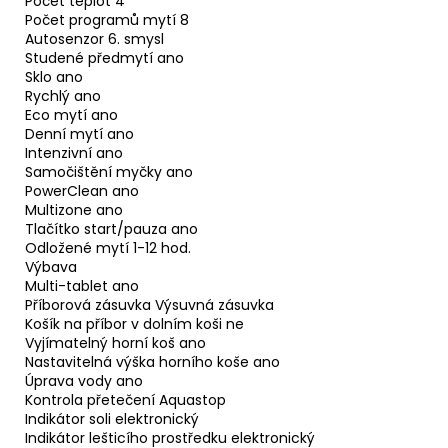
Počet teplot 4
Počet programů mytí 8
Autosenzor 6. smysl
Studené předmytí ano
Sklo ano
Rychlý ano
Eco mytí ano
Denní mytí ano
Intenzivní ano
Samočištění myčky ano
PowerClean ano
Multizone ano
Tlačítko start/pauza ano
Odložené mytí 1-12 hod.
Výbava
Multi-tablet ano
Příborová zásuvka Výsuvná zásuvka
Košík na příbor v dolním koši ne
Vyjímatelný horní koš ano
Nastavitelná výška horního koše ano
Úprava vody ano
Kontrola přetečení Aquastop
Indikátor soli elektronický
Indikátor lešticího prostředku elektronický