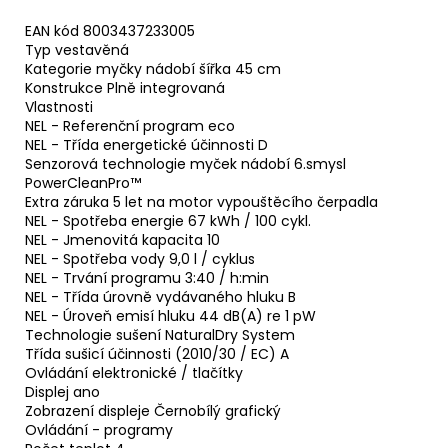
EAN kód 8003437233005
Typ vestavěná
Kategorie myčky nádobí šířka 45 cm
Konstrukce Plně integrovaná
Vlastnosti
NEL - Referenční program eco
NEL - Třída energetické účinnosti D
Senzorová technologie myček nádobí 6.smysl
PowerCleanPro™
Extra záruka 5 let na motor vypouštěcího čerpadla
NEL - Spotřeba energie 67 kWh / 100 cykl.
NEL - Jmenovitá kapacita 10
NEL - Spotřeba vody 9,0 l / cyklus
NEL - Trvání programu 3:40 / h:min
NEL - Třída úrovně vydávaného hluku B
NEL - Úroveň emisí hluku 44 dB(A) re 1 pW
Technologie sušení NaturalDry System
Třída sušicí účinnosti (2010/30 / EC) A
Ovládání elektronické / tlačítky
Displej ano
Zobrazení displeje Černobílý grafický
Ovládání - programy