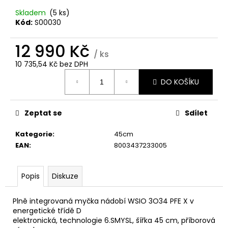
č
u
Skladem
(5 ks)
j
Kód:
S00030
e
m
12 990 Kč
/ ks
e
10 735,54 Kč bez DPH
Měrná
DO KOŠÍKU
cena:
WHIRLPOOL
MT
WMD44MX
Zeptat se
Sdílet
12
490
Kategorie
:
45cm
Kč
EAN
:
8003437233005
Popis
Diskuze
Plně integrovaná myčka nádobí WSIO 3O34 PFE X v
energetické třídě D
elektronická, technologie 6.SMYSL, šířka 45 cm, příborová