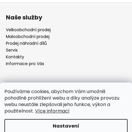
Z
á
Naše služby
p
a
Velkoobchodní prodej
t
Maloobchodní prodej
í
Prodej náhradní dílů
Servis
Kontakty
Informace pro Vás
Kontakt
Používáme cookies, abychom Vám umožnili
pohodlné prohlížení webu a díky analýze provozu
objednavky
@
elektrorezny.cz
webu neustále zlepšovali jeho funkce, výkon a
602 155 983
použitelnost.
Více informací
https://www.facebook.com/jirireznyelektroservis
reznyelektro
Nastavení