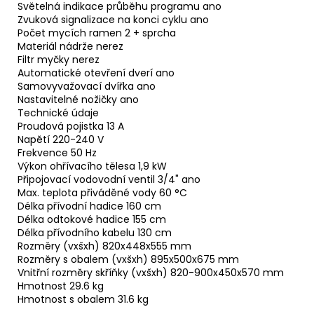
Světelná indikace průběhu programu ano
Zvuková signalizace na konci cyklu ano
Počet mycích ramen 2 + sprcha
Materiál nádrže nerez
Filtr myčky nerez
Automatické otevření dverí ano
Samovyvažovací dvířka ano
Nastavitelné nožičky ano
Technické údaje
Proudová pojistka 13 A
Napětí 220-240 V
Frekvence 50 Hz
Výkon ohřívacího tělesa 1,9 kW
Připojovací vodovodní ventil 3/4" ano
Max. teplota přiváděné vody 60 °C
Délka přívodní hadice 160 cm
Délka odtokové hadice 155 cm
Délka přívodního kabelu 130 cm
Rozměry (vxšxh) 820x448x555 mm
Rozměry s obalem (vxšxh) 895x500x675 mm
Vnitřní rozměry skříňky (vxšxh) 820-900x450x570 mm
Hmotnost 29.6 kg
Hmotnost s obalem 31.6 kg