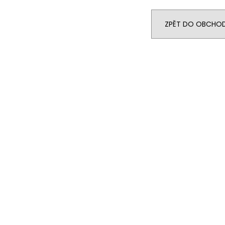
WHIRLPOOL MT WMF 200 G
WHIRLPOOL MYČ
5 990 Kč
13 390 Kč
ZPĚT DO OBCHO