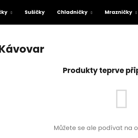
čky
Sušičky
Chladničky
Mrazničky
Co potřebujete najít?
Kávovar
HLEDAT
Produkty teprve př
Doporučujeme
Můžete se ale podívat na o