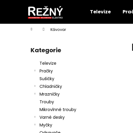
K
Přejít
na
o
Televize
Pra
obsah
Zpět
Zpět
š
do
do
í
Domů
Kávovar
k
obchodu
obchodu
P
o
Kategorie
Přeskočit
s
kategorie
t
Televize
r
Pračky
a
Sušičky
n
Chladničky
n
Mrazničky
í
Trouby
p
Mikrovlnné trouby
a
Varné desky
n
Myčky
e
Odsavače