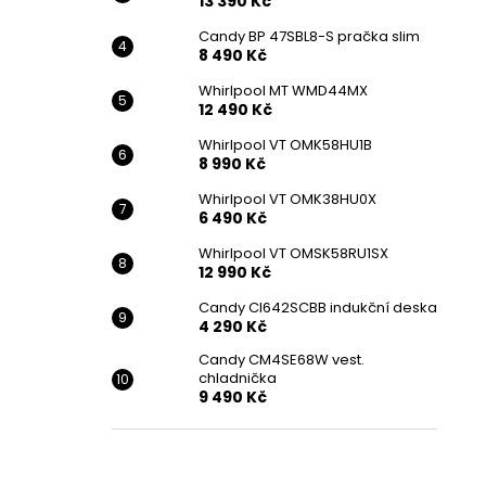
13 390 Kč
Candy BP 47SBL8-S pračka slim
8 490 Kč
Whirlpool MT WMD44MX
12 490 Kč
Whirlpool VT OMK58HU1B
8 990 Kč
Whirlpool VT OMK38HU0X
6 490 Kč
Whirlpool VT OMSK58RU1SX
12 990 Kč
Candy CI642SCBB indukční deska
4 290 Kč
Candy CM4SE68W vest.
chladnička
9 490 Kč