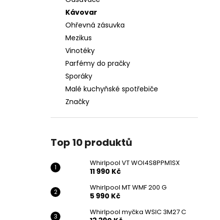
WHIRLPOOL VT WOI4S8PPM1SX
l
Kávovar
11 990 Kč
Ohřevná zásuvka
Mezikus
Vinotéky
Parfémy do pračky
Sporáky
Malé kuchyňské spotřebiče
Značky
Top 10 produktů
Whirlpool VT WOI4S8PPM1SX
11 990 Kč
Whirlpool MT WMF 200 G
5 990 Kč
Whirlpool myčka WSIC 3M27 C