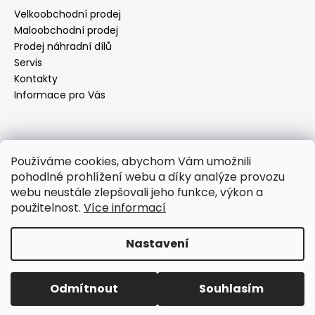
a
Velkoobchodní prodej
t
Maloobchodní prodej
í
Prodej náhradní dílů
Servis
Kontakty
Informace pro Vás
Kontakt
Používáme cookies, abychom Vám umožnili
pohodlné prohlížení webu a díky analýze provozu
objednavky
@
elektrorezny.cz
webu neustále zlepšovali jeho funkce, výkon a
602 155 983
použitelnost.
Více informací
https://www.facebook.com/jirireznyelektroservis
reznyelektro
Nastavení
Vytvořil Shoptet
Odmítnout
Souhlasím
Copyright 2026
Elektro Režný
. Všechna práva vyhrazena.