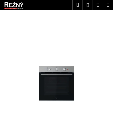
K
Přejít
Hledat
Náku
M
Přihlášen
na
o
obsah
Zpět
Zpět
košík
š
í
C
k
o
p
o
t
ř
e
b
u
j
e
t
e
n