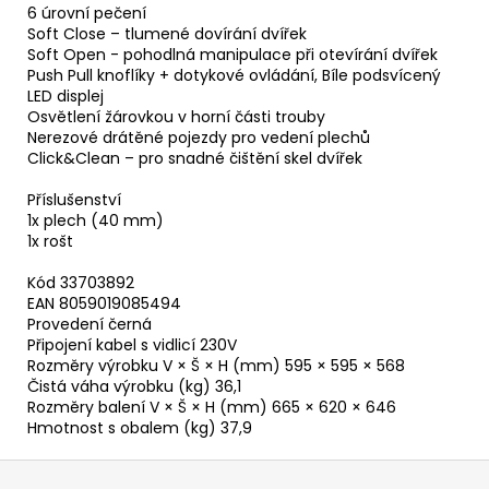
6 úrovní pečení
Soft Close – tlumené dovírání dvířek
Soft Open - pohodlná manipulace při otevírání dvířek
Push Pull knoflíky + dotykové ovládání, Bíle podsvícený
LED displej
Osvětlení žárovkou v horní části trouby
Nerezové drátěné pojezdy pro vedení plechů
Click&Clean – pro snadné čištění skel dvířek
Příslušenství
1x plech (40 mm)
1x rošt
Kód 33703892
EAN 8059019085494
Provedení černá
Připojení kabel s vidlicí 230V
Rozměry výrobku V × Š × H (mm) 595 × 595 × 568
Čistá váha výrobku (kg) 36,1
Rozměry balení V × Š × H (mm) 665 × 620 × 646
Hmotnost s obalem (kg) 37,9
Z