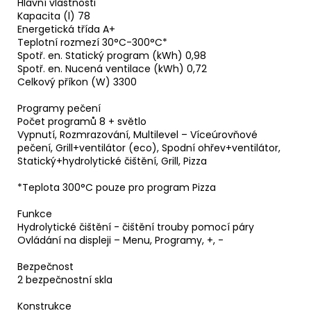
Hlavní vlastnosti
Kapacita (l) 78
Energetická třída A+
Teplotní rozmezí 30°C-300°C*
Spotř. en. Statický program (kWh) 0,98
Spotř. en. Nucená ventilace (kWh) 0,72
Celkový příkon (W) 3300
Programy pečení
Počet programů 8 + světlo
Vypnutí, Rozmrazování, Multilevel – Víceúrovňové
pečení, Grill+ventilátor (eco), Spodní ohřev+ventilátor,
Statický+hydrolytické čištění, Grill, Pizza
*Teplota 300°C pouze pro program Pizza
Funkce
Hydrolytické čištění - čištění trouby pomocí páry
Ovládání na displeji – Menu, Programy, +, -
Bezpečnost
2 bezpečnostní skla
Konstrukce