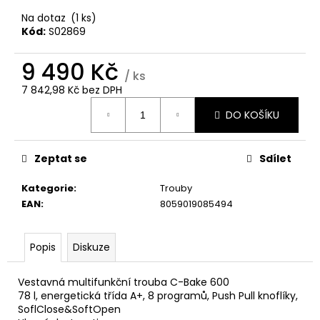
č
u
Na dotaz
(1 ks)
j
Kód:
S02869
e
m
9 490 Kč
/ ks
e
7 842,98 Kč bez DPH
Měrná
DO KOŠÍKU
cena:
WHIRLPOOL
MT
WMF
200
Zeptat se
Sdílet
G
Kategorie
:
Trouby
5
990
EAN
:
8059019085494
Kč
Popis
Diskuze
Vestavná multifunkční trouba C-Bake 600
78 l, energetická třída A+, 8 programů, Push Pull knoflíky,
SoflClose&SoftOpen