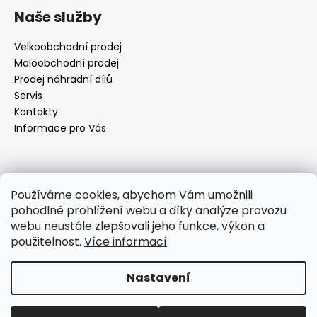
á
Naše služby
p
a
Velkoobchodní prodej
t
Maloobchodní prodej
í
Prodej náhradní dílů
Servis
Kontakty
Informace pro Vás
Kontakt
Používáme cookies, abychom Vám umožnili
pohodlné prohlížení webu a díky analýze provozu
objednavky
@
elektrorezny.cz
webu neustále zlepšovali jeho funkce, výkon a
602 155 983
použitelnost.
Více informací
https://www.facebook.com/jirireznyelektroservis
reznyelektro
Nastavení
Vytvořil Shoptet