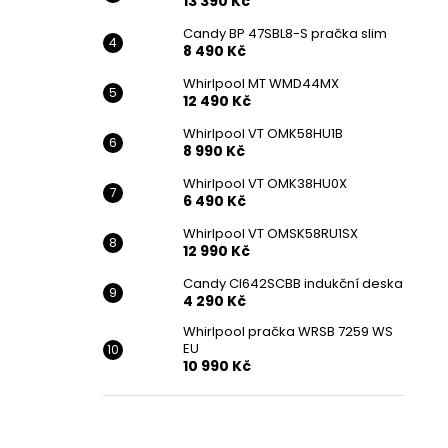
13 390 Kč
Candy BP 47SBL8-S pračka slim
8 490 Kč
Whirlpool MT WMD44MX
12 490 Kč
Whirlpool VT OMK58HU1B
8 990 Kč
Whirlpool VT OMK38HU0X
6 490 Kč
Whirlpool VT OMSK58RU1SX
12 990 Kč
Candy CI642SCBB indukční deska
4 290 Kč
Whirlpool pračka WRSB 7259 WS
EU
10 990 Kč