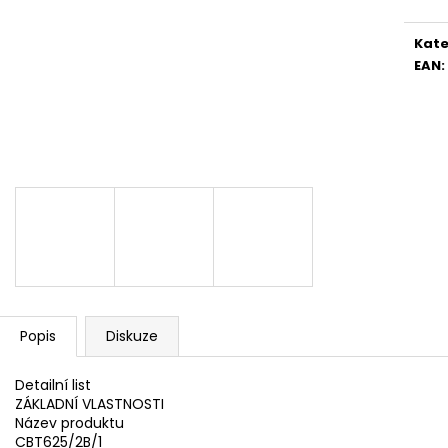
WHIRLPOOL MT WMF 200 G
WHIRLPOOL MYČ
5 990 Kč
13 390 Kč
Kate
EAN
:
Popis
Diskuze
Detailní list
ZÁKLADNÍ VLASTNOSTI
Název produktu
CBT625/2B/1