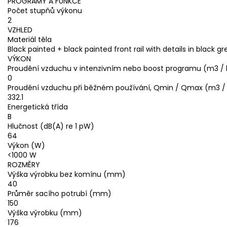
PROGRAMY A FUNKCE
Počet stupňů výkonu
2
VZHLED
Materiál těla
Black painted + black painted front rail with details in black gr
VÝKON
Proudění vzduchu v intenzivním nebo boost programu (m3 / 
0
Proudění vzduchu při běžném používání, Qmin / Qmax (m3 /
332.1
Energetická třída
B
Hlučnost (dB(A) re 1 pW)
64
Výkon (W)
<1000 W
ROZMĚRY
Výška výrobku bez komínu (mm)
40
Průměr sacího potrubí (mm)
150
Výška výrobku (mm)
176