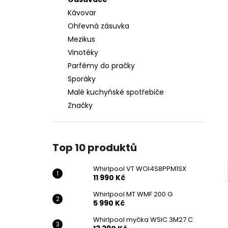
WHIRLPOOL VT WOI4S8PPM1SX
l
Kávovar
11 990 Kč
Ohřevná zásuvka
Mezikus
Vinotéky
Parfémy do pračky
Sporáky
Malé kuchyňské spotřebiče
Značky
Top 10 produktů
Whirlpool VT WOI4S8PPM1SX
11 990 Kč
Whirlpool MT WMF 200 G
5 990 Kč
Whirlpool myčka WSIC 3M27 C