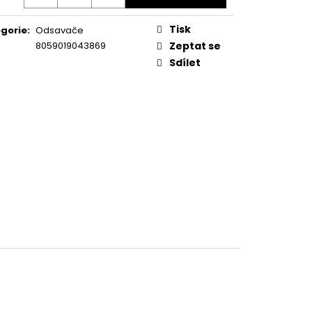
KA WSIC 3M27 C
Tisk
gorie
:
Odsavače
8059019043869
Zeptat se
Sdílet