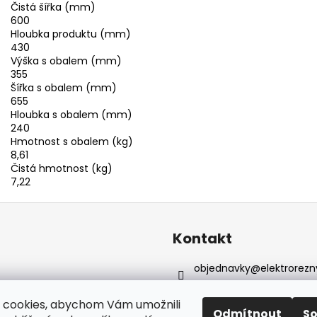
Čistá šířka (mm)
600
Hloubka produktu (mm)
430
Výška s obalem (mm)
355
Šířka s obalem (mm)
655
Hloubka s obalem (mm)
240
Hmotnost s obalem (kg)
8,61
Čistá hmotnost (kg)
7,22
Kontakt
objednavky
@
elektrorezn
602 155 983
https://www.facebook.com
 cookies, abychom Vám umožnili
Odmítnout
S
reznyelektro