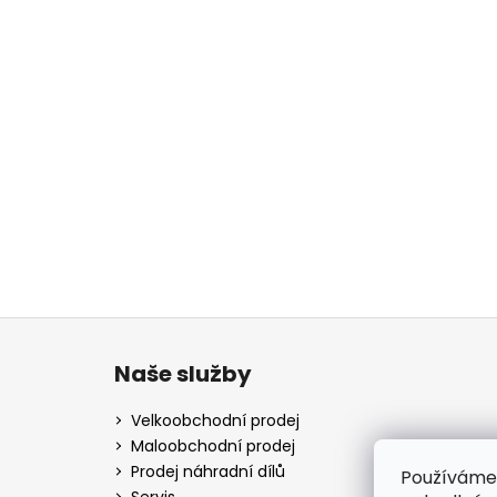
Z
á
Naše služby
p
a
Velkoobchodní prodej
t
Maloobchodní prodej
í
Prodej náhradní dílů
Používáme
Servis