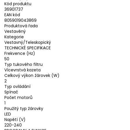
Kód produktu
36901737
EAN kód
8059019043869
Produktová řada
Vestavěný
Kategorie
Vestavný/Teleskopický
TECHNICKÉ SPECIFIKACE
Frekvence (Hz)
50
Typ tukového filtru
Vícevrstvá kazeta
Celkový výkon žárovek (W)
2
Typ ovládání
Spínač
Počet motorů
1
Použitý typ žárovky
LED
Napětí (V)
220-240