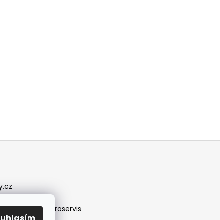
y.cz
/jirireznyelektroservis
ouhlasím