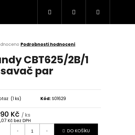
Hledat
Přihlášení
Nákupní
Trouby
Mikrovlnné trouby
Varné desky
košík
rné
odnoceno
Podrobnosti hodnocení
cení
ndy CBT625/2B/1
ktu
savač par
ček.
otaz
(1 ks)
Kód:
S01629
990 Kč
/ ks
Následující
1,07 Kč bez DPH
ná
DO KOŠÍKU
: