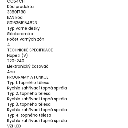
CC64CH
Kód produktu
33801788
EAN kód
8016361954823
Typ varné desky
Sklokeramika
Počet varných zón
4
TECHNICKÉ SPECIFIKACE
Napětí (V)
220-240
Elektronický časovač
Ano
PROGRAMY A FUNKCE
Typ 1. topného tělesa
Rychle zahřívací topná spirála
Typ 2. topného tělesa
Rychle zahřívací topná spirála
Typ 3. topného tělesa
Rychle zahřívací topná spirála
Typ 4. topného tělesa
Rychle zahřívací topná spirála
VZHLED