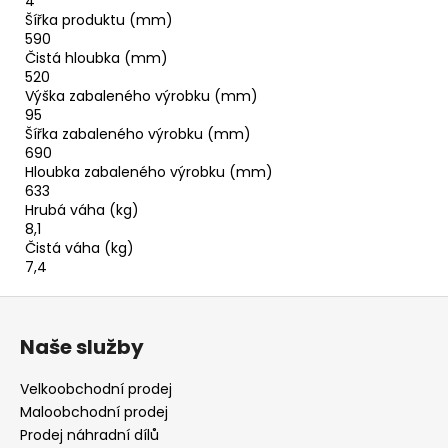
4
Šířka produktu (mm)
590
Čistá hloubka (mm)
520
Výška zabaleného výrobku (mm)
95
Šířka zabaleného výrobku (mm)
690
Hloubka zabaleného výrobku (mm)
633
Hrubá váha (kg)
8,1
Čistá váha (kg)
7,4
Z
á
Naše služby
p
a
Velkoobchodní prodej
t
Maloobchodní prodej
í
Prodej náhradní dílů