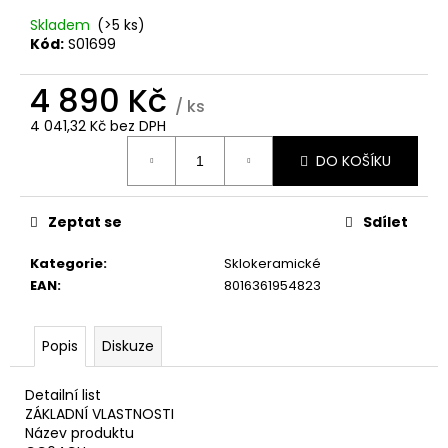
č
u
Skladem
(>5 ks)
j
Kód:
S01699
e
m
4 890 Kč
/ ks
e
4 041,32 Kč bez DPH
Měrná
DO KOŠÍKU
cena:
WHIRLPOOL
MT
WMF
200
Zeptat se
Sdílet
G
Kategorie
:
Sklokeramické
5
990
EAN
:
8016361954823
Kč
Popis
Diskuze
Detailní list
ZÁKLADNÍ VLASTNOSTI
Název produktu