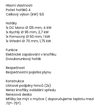
Hlavní vlastnosti
Počet hořáků 4
Celkový výkon (kW) 9,5
Hořáky
1x DC Mono Ø 125 mm, 4 kW
1x Rychlý Ø 95 mm, 2,7 kW
1x Pomocný Ø 50 mm, 1 kW
1x Střední Ø 70 mm, 1,75 kW
Funkce
Elektrické zapalování v knoflíku
Dvoukorunkový hořák
Bezpečnost
Bezpečnostní pojistka plynu
Konstrukce
Litinové podpěry hrnců (2x)
Nerez knoflíky ovládání vpředu
Nerezová deska
Mřížky lze mýt v myčce ( doporučujeme teplotu mezi
70°-75°)