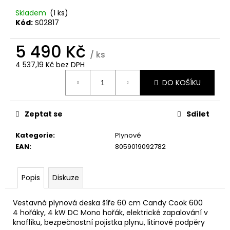
č
u
Skladem
(1 ks)
j
Kód:
S02817
e
m
5 490 Kč
/ ks
e
4 537,19 Kč bez DPH
Měrná
DO KOŠÍKU
cena:
CANDY
BP
47SBL8-
S
Zeptat se
Sdílet
PRAČKA
SLIM
Kategorie
:
Plynové
8
EAN
:
8059019092782
490
Kč
Popis
Diskuze
Vestavná plynová deska šíře 60 cm Candy Cook 600
4 hořáky, 4 kW DC Mono hořák, elektrické zapalování v
knoflíku, bezpečnostní pojistka plynu, litinové podpěry