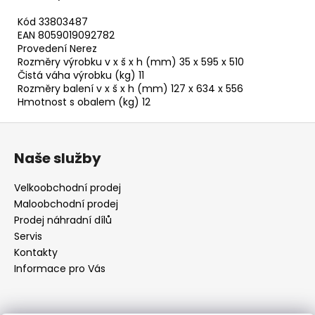
Kód 33803487
EAN 8059019092782
Provedení Nerez
Rozměry výrobku v x š x h (mm) 35 x 595 x 510
Čistá váha výrobku (kg) 11
Rozměry balení v x š x h (mm) 127 x 634 x 556
Hmotnost s obalem (kg) 12
Z
á
Naše služby
p
a
Velkoobchodní prodej
t
Maloobchodní prodej
í
Prodej náhradní dílů
Servis
Kontakty
Informace pro Vás