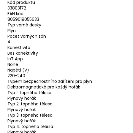
Kód produktu
33803172
EAN kód
8059019055633
Typ varné desky
Plyn
Počet varných zón
4
Konektivita
Bez konektivity
IoT App
None
Napětí (V)
220-240
Typem bezpečnostního zařízení pro plyn
Elektromagnetické pro každý hořák
Typ 1. topného tělesa
Plynový hořák
Typ 2. topného tělesa
Plynový hořák
Typ 3. topného tělesa
Plynový hořák
Typ 4. topného tělesa
Plynový hořák