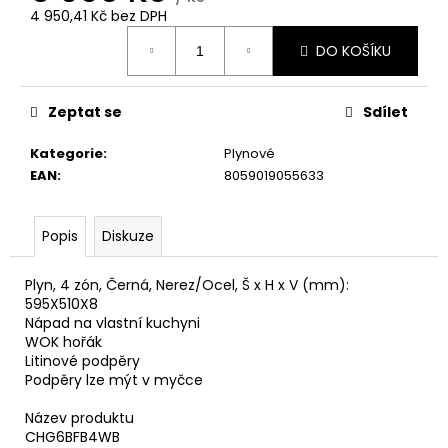
č
4 950,41 Kč bez DPH
u
Měrná
j
DO KOŠÍKU
cena:
e
m
e
Zeptat se
Sdílet
Kategorie
:
Plynové
WHIRLPOOL
EAN
:
8059019055633
VT
OMK58HU1B
8
Popis
Diskuze
990
Kč
Plyn, 4 zón, Černá, Nerez/Ocel, Š x H x V (mm):
595X510X8
Nápad na vlastní kuchyni
WOK hořák
Litinové podpěry
Podpěry lze mýt v myčce
Název produktu
CHG6BFB4WB