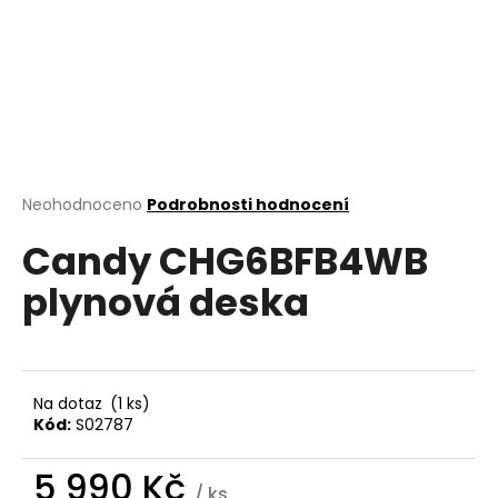
a
j
í
t
?
Průměrné
Neohodnoceno
Podrobnosti hodnocení
hodnocení
Candy CHG6BFB4WB
produktu
HLEDAT
je
plynová deska
0,0
z
5
D
hvězdiček.
o
p
Na dotaz
(1 ks)
o
Kód:
S02787
r
u
5 990 Kč
/ ks