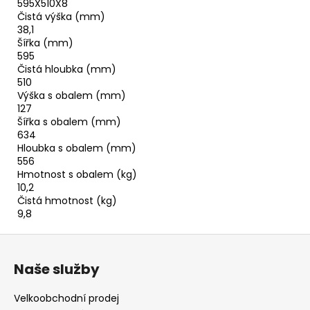
595X510X8
Čistá výška (mm)
38,1
Šířka (mm)
595
Čistá hloubka (mm)
510
Výška s obalem (mm)
127
Šířka s obalem (mm)
634
Hloubka s obalem (mm)
556
Hmotnost s obalem (kg)
10,2
Čistá hmotnost (kg)
9,8
Z
á
Naše služby
p
a
Velkoobchodní prodej