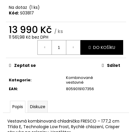
č
u
Na dotaz
(1 ks)
j
Kód:
S03817
e
m
13 990 Kč
/ ks
e
11 561,98 Kč bez DPH
Měrná
DO KOŠÍKU
cena:
WHIRLPOOL
VT
OMK58HU1B
Zeptat se
Sdílet
8
990
Kombinované
Kč
Kategorie
:
vestavné
EAN
:
8059019107356
Popis
Diskuze
Vestavná kombinovaná chladnička FRESCO – 177,2 cm
Třída E, Technologie Low Frost, Rychlé chlazení, Crisper