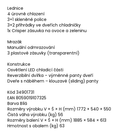
Lednice
4 úrovně chlazení
3+1 skleněné police
3+2 přihrádky ve dveřích chladničky
1x Crisper zásuvka na ovoce a zeleninu
Mrazák
Manuální odmrazování
3 plastové zásuvky (transparentní)
Konstrukce
Osvětlení LED chladicí části
Reverzibilní dvířka – výměnné panty dveří
Dveře s náběhem – klouzavé (sliding) panty
Kód 34901731
EAN 8059019107325
Barva Bílá
Rozměry výrobku V × Š × H (mm) 1772 × 540 × 550
Čistá váha výrobku (kg) 56
Rozměry balení V × Š × H (mm) 1885 × 584 × 613
Hmotnost s obalem (kg) 63