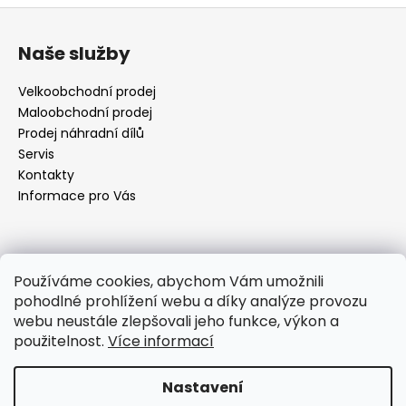
Z
á
Naše služby
p
a
Velkoobchodní prodej
t
Maloobchodní prodej
í
Prodej náhradní dílů
Servis
Kontakty
Informace pro Vás
Kontakt
Používáme cookies, abychom Vám umožnili
pohodlné prohlížení webu a díky analýze provozu
objednavky
@
elektrorezny.cz
webu neustále zlepšovali jeho funkce, výkon a
602 155 983
použitelnost.
Více informací
https://www.facebook.com/jirireznyelektroservis
reznyelektro
Nastavení