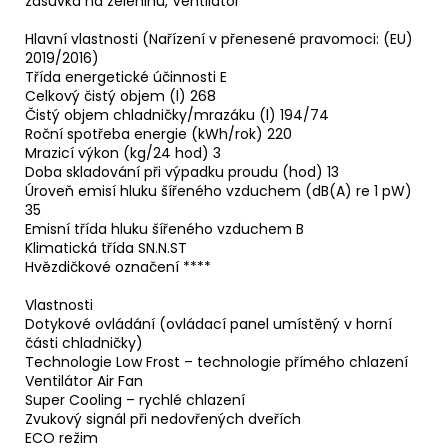
zásuvka na zeleninu, Ventilátor
Hlavní vlastnosti (Nařízení v přenesené pravomoci: (EU)
2019/2016)
Třída energetické účinnosti E
Celkový čistý objem (l) 268
Čistý objem chladničky/mrazáku (l) 194/74
Roční spotřeba energie (kWh/rok) 220
Mrazicí výkon (kg/24 hod) 3
Doba skladování při výpadku proudu (hod) 13
Úroveň emisí hluku šířeného vzduchem (dB(A) re 1 pW)
35
Emisní třída hluku šířeného vzduchem B
Klimatická třída SN.N.ST
Hvězdičkové označení ****
Vlastnosti
Dotykové ovládání (ovládací panel umístěný v horní
části chladničky)
Technologie Low Frost – technologie přímého chlazení
Ventilátor Air Fan
Super Cooling – rychlé chlazení
Zvukový signál při nedovřených dveřích
ECO režim