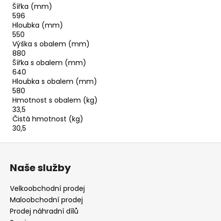
Šířka (mm)
596
Hloubka (mm)
550
Výška s obalem (mm)
880
Šířka s obalem (mm)
640
Hloubka s obalem (mm)
580
Hmotnost s obalem (kg)
33,5
Čistá hmotnost (kg)
30,5
Z
á
Naše služby
p
a
Velkoobchodní prodej
t
Maloobchodní prodej
í
Prodej náhradní dílů