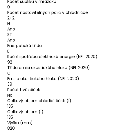
Počet šuplíků v mrazáku
0
Počet nastavitelných polic v chladničce
2+2
N
Ano
ST
Ano
Energetická třída
E
Roční spotřeba elektrické energie (NEL 2020)
92
Třída emisí akustického hluku (NEL 2020)
C
Emise akustického hluku (NEL 2020)
39
Počet hvězdiček
No
Celkový objem chladicí části (l)
135
Celkový objem (l)
135
Výška (mm)
820