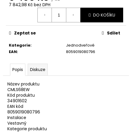
č
7 842,98 Kč bez DPH
u
Měrná
j
DO KOŠÍKU
cena:
e
m
e
Zeptat se
Sdílet
Kategorie
:
Jednodveřové
WHIRLPOOL
EAN
:
8059019080796
VT
OMK58HU1B
8
Popis
Diskuze
990
Kč
Název produktu
CMLS68EW
Kód produktu
34901602
EAN kód
8059019080796
Instalace
Vestavný
Kategorie produktu