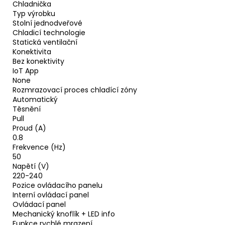
Chladnička
Typ výrobku
Stolní jednodveřové
Chladicí technologie
Statická ventilační
Konektivita
Bez konektivity
IoT App
None
Rozmrazovací proces chladící zóny
Automatický
Těsnění
Pull
Proud (A)
0.8
Frekvence (Hz)
50
Napětí (V)
220-240
Pozice ovládacího panelu
Interní ovládací panel
Ovládací panel
Mechanický knoflík + LED info
Funkce rychlé mrazení