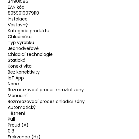
34901586
EAN kód
8059019079110
Instalace
Vestavný
Kategorie produktu
Chladnička
Typ výrobku
Jednodveřové
Chladicí technologie
Statická
Konektivita
Bez konektivity
IoT App
None
Rozmrazovací proces mrazící zóny
Manuální
Rozmrazovací proces chladící zóny
Automatický
Těsnění
Pull
Proud (A)
0.8
Frekvence (Hz)