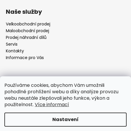
Z
á
Naše služby
p
a
Velkoobchodní prodej
t
Maloobchodní prodej
í
Prodej náhradní dílů
Servis
Kontakty
Informace pro Vás
Kontakt
Používáme cookies, abychom Vám umožnili
pohodlné prohlížení webu a díky analýze provozu
objednavky
@
elektrorezny.cz
webu neustále zlepšovali jeho funkce, výkon a
602 155 983
použitelnost.
Více informací
https://www.facebook.com/jirireznyelektroservis
reznyelektro
Nastavení
Vytvořil Shoptet