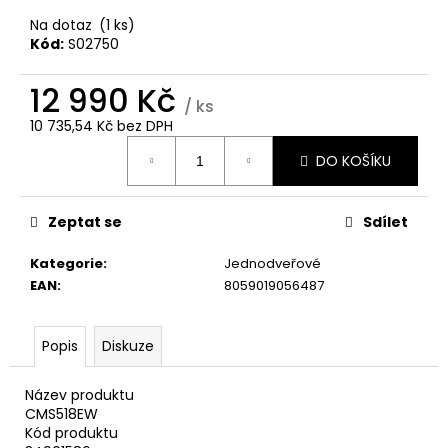
č
u
Na dotaz
(1 ks)
j
Kód:
S02750
e
m
12 990 Kč
/ ks
e
10 735,54 Kč bez DPH
Měrná
DO KOŠÍKU
cena:
WHIRLPOOL
VT
WOI4S8PPM1SX
Zeptat se
Sdílet
11
990
Kategorie
:
Jednodveřové
Kč
EAN
:
8059019056487
Popis
Diskuze
Název produktu
CMS518EW
Kód produktu