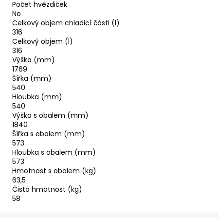
Počet hvězdiček
No
Celkový objem chladicí části (l)
316
Celkový objem (l)
316
Výška (mm)
1769
Šířka (mm)
540
Hloubka (mm)
540
Výška s obalem (mm)
1840
Šířka s obalem (mm)
573
Hloubka s obalem (mm)
573
Hmotnost s obalem (kg)
63,5
Čistá hmotnost (kg)
58