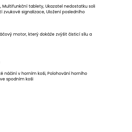
a, Multifunkční tablety, Ukazatel nedostatku soli
í zvukové signalizace, Uložení posledního
čový motor, který dokáže zvýšit čisticí sílu a
i
é náčiní v horním koši, Polohování horního
y ve spodním koši