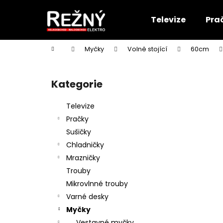
K
Přejít
na
o
Televize
Pra
obsah
Zpět
Zpět
š
do
do
í
Domů
Myčky
Volně stojící
60cm
k
obchodu
obchodu
P
o
Kategorie
Přeskočit
s
kategorie
t
Televize
r
Pračky
a
Sušičky
n
Chladničky
n
Mrazničky
í
Trouby
p
Mikrovlnné trouby
a
Varné desky
n
Myčky
e
Vestavné myčky