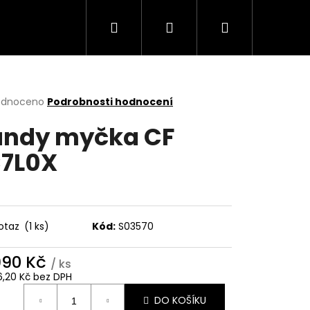
Hledat
Přihlášení
Nákupní
Trouby
Mikrovlnné trouby
Varné desky
košík
rné
odnoceno
Podrobnosti hodnocení
cení
ndy myčka CF
ktu
7L0X
ček.
otaz
(1 ks)
Kód:
S03570
990 Kč
/ ks
Následující
6,20 Kč bez DPH
ná
DO KOŠÍKU
: