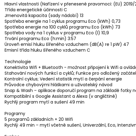
Hlavní vlastnosti (Nařízení v přenesené pravomoci: (EU) 2019/
Třída energetické účinnosti C
Jmenovitá kapacita (sady nádobí) 13
Spotřeba energie na 1 cyklus programu Eco (kWh) 0,73
Spotřeba energie na 100 cyklů programu Eco (kWh) 73
Spotřeba vody na 1 cyklus v programu Eco (l) 10,9
Trvání programu Eco (h:min) 3:57
Úroveň emisí hluku šířeného vzduchem (dB(A) re 1 pW) 47
Emisní třída hluku šířeného vzduchem C
Technologie
Konektivita Wifi + Bluetooth - možnost připojení k Wifi a ovlá
Stahování nových funkcí a cyklů; Funkce pro odložený začáte
Kontrolní cyklus; Vedení statistik mytí a čerpání energie
Průvodce chybovými hláškami a uživatelský návod
Snap & Wash – aplikace doporučí program na základě fotky 
Kompatibilní s Google Assistant a Alexa (v angličtině)
Rychlý program mytí a sušení 49 min
Programy
5 programů základních + 20 Wifi
Rychlý 49 min – mytí včetně sušení, Univerzální, Eco, Intenziv