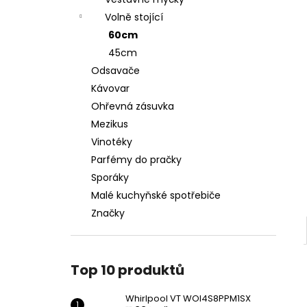
WHIRLPOOL VT WOI4S8PPM1SX
l
Volně stojící
11 990 Kč
60cm
45cm
Odsavače
Kávovar
Ohřevná zásuvka
Mezikus
Vinotéky
Parfémy do pračky
Sporáky
Malé kuchyňské spotřebiče
Značky
Top 10 produktů
Whirlpool VT WOI4S8PPM1SX