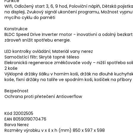
Funkce
Wifi, Odložený start 3, 6, 9 hod, Poloviční náplň, Dětská pojistk
na displeji, Zvukový signál ukončení programu, Možnost vypnut
mycího cyklu do paměti
Konstrukce
BLDC Speed Drive Inverter motor - inovativní a odolný bezkartá
zároveň snížit spotřebu energie.
LED kontrolky ovládání; Materiál vany nerez
Samočistící filtr; Skryté topné těleso
Elekronická regenerace změkčovače vody – nižší spotřeba sol
2 koše
Výklopné držáky šálku v horním koši, držák na dlouhé kuchyňsk
koše, fixní držáky na talíře ve spodním koši, košíček na příbor
Bezpečnost
Ochrana proti přetečení Antioverflow
Kód 32002505
EAN 8059019070476
Barva Nerez
Rozměry výrobku v x š x h (mm) 850 x 597 x 598