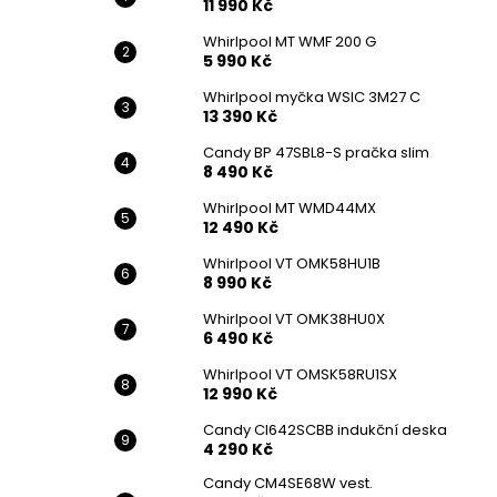
11 990 Kč
Whirlpool MT WMF 200 G
5 990 Kč
Whirlpool myčka WSIC 3M27 C
13 390 Kč
Candy BP 47SBL8-S pračka slim
8 490 Kč
Whirlpool MT WMD44MX
12 490 Kč
Whirlpool VT OMK58HU1B
8 990 Kč
Whirlpool VT OMK38HU0X
6 490 Kč
Whirlpool VT OMSK58RU1SX
12 990 Kč
Candy CI642SCBB indukční deska
4 290 Kč
Candy CM4SE68W vest.