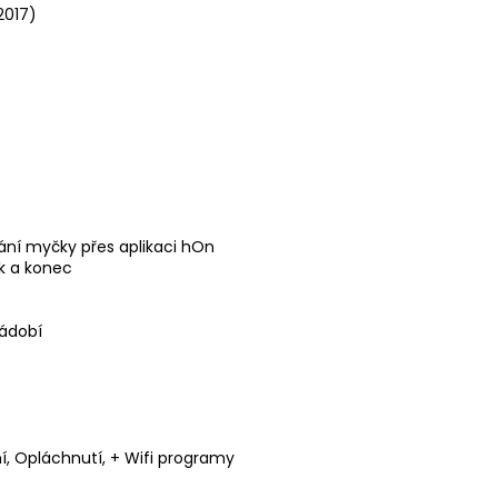
2017)
dání myčky přes aplikaci hOn
k a konec
nádobí
ní, Opláchnutí, + Wifi programy