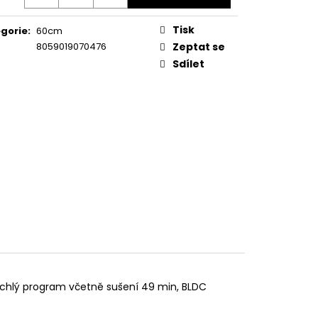
KA WSIC 3M27 C
Tisk
gorie
:
60cm
8059019070476
Zeptat se
Sdílet
e, rychlý program včetně sušení 49 min, BLDC