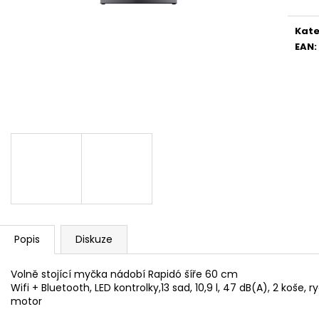
WHIRLPOOL MT WMF 200 G
WHIRLPOOL MYČ
5 990 Kč
13 390 Kč
Kate
EAN
:
Popis
Diskuze
Volně stojící myčka nádobí Rapidó šíře 60 cm
Wifi + Bluetooth, LED kontrolky,13 sad, 10,9 l, 47 dB(A), 2 koš
motor