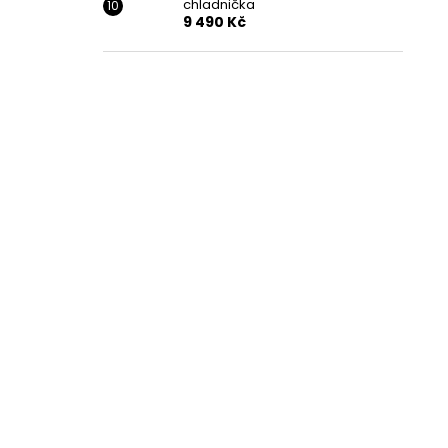
chladnička
9 490 Kč