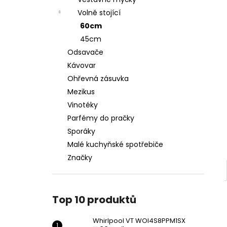
WHIRLPOOL VT WOI4S8PPM1SX
l
Volně stojící
11 990 Kč
60cm
45cm
Odsavače
Kávovar
Ohřevná zásuvka
Mezikus
Vinotéky
Parfémy do pračky
Sporáky
Malé kuchyňské spotřebiče
Značky
Top 10 produktů
Whirlpool VT WOI4S8PPM1SX