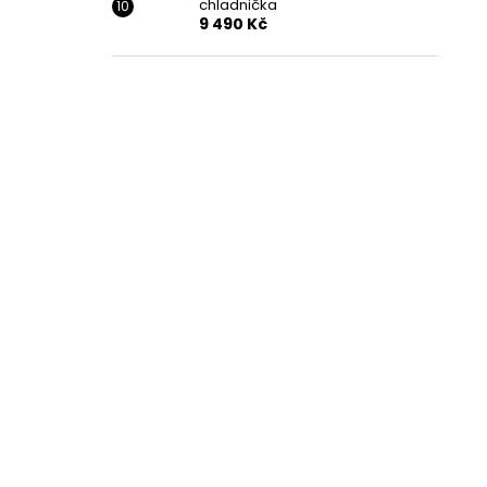
chladnička
9 490 Kč