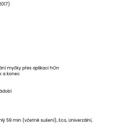
2017)
dání myčky přes aplikaci hOn
k a konec
nádobí
ý 59 min (včetně sušení), Eco, Univerzální,