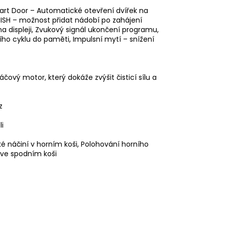
Smart Door – Automatické otevření dvířek na
DDISH – možnost přidat nádobí po zahájení
 na displeji, Zvukový signál ukončení programu,
ho cyklu do paměti, Impulsní mytí – snížení
čový motor, který dokáže zvýšit čisticí sílu a
z
i
é náčiní v horním koši, Polohování horního
y ve spodním koši