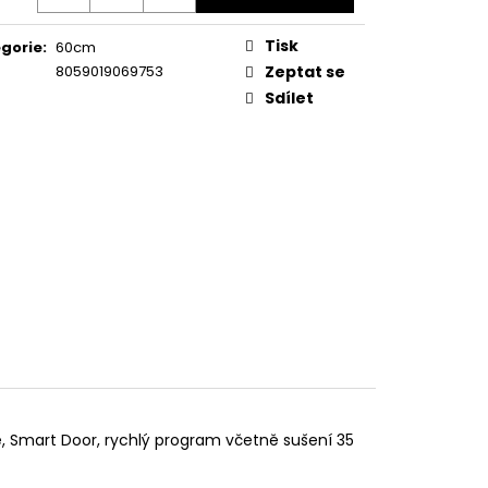
KA WSIC 3M27 C
Tisk
gorie
:
60cm
8059019069753
Zeptat se
Sdílet
koše, Smart Door, rychlý program včetně sušení 35