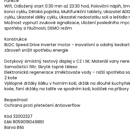
Funkce
Wifi, Odložený start 0:30 min až 23:30 hod, Poloviční náplň, 
konci cyklu, Dětská pojistka, Multifunkční tablety, Ukazatel A
cyklu, Ukazatel délky cyklu, Ukazatel nedostatku soli a leštidla
Možnost vypnutí zvukové signalizace, Uložení posledního mycí
spotřeby a hlučnosti, DEMO režim
Konstrukce
BLDC Speed Drive Inverter motor - inovativní a odolný bezkartá
zároveň snížit spotřebu energie.
Dotykový 4místný textový displej v CZ i SK; Materiál vany nere
Samočistící filtr; Skryté topné těleso
Elektronická regenerace změkčovače vody – nižší spotřeba sol
2 koše
Výklopné držáky šálku v horním koši, držák na dlouhé kuchyňsk
koše, fixní držáky na talíře ve spodním koši, košíček na příbor
Bezpečnost
Ochrana proti přetečení Antioverflow
Kód 32002327
EAN 8059019049861
Barva Bílá