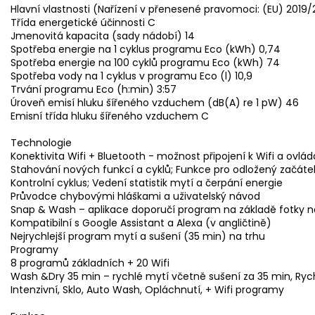
Hlavní vlastnosti (Nařízení v přenesené pravomoci: (EU) 2019/
Třída energetické účinnosti C
Jmenovitá kapacita (sady nádobí) 14
Spotřeba energie na 1 cyklus programu Eco (kWh) 0,74
Spotřeba energie na 100 cyklů programu Eco (kWh) 74
Spotřeba vody na 1 cyklus v programu Eco (l) 10,9
Trvání programu Eco (h:min) 3:57
Úroveň emisí hluku šířeného vzduchem (dB(A) re 1 pW) 46
Emisní třída hluku šířeného vzduchem C
Technologie
Konektivita Wifi + Bluetooth - možnost připojení k Wifi a ovlá
Stahování nových funkcí a cyklů; Funkce pro odložený začáte
Kontrolní cyklus; Vedení statistik mytí a čerpání energie
Průvodce chybovými hláškami a uživatelský návod
Snap & Wash – aplikace doporučí program na základě fotky 
Kompatibilní s Google Assistant a Alexa (v angličtině)
Nejrychlejší program mytí a sušení (35 min) na trhu
Programy
8 programů základních + 20 Wifi
Wash &Dry 35 min – rychlé mytí včetně sušení za 35 min, Rychl
Intenzivní, Sklo, Auto Wash, Opláchnutí, + Wifi programy