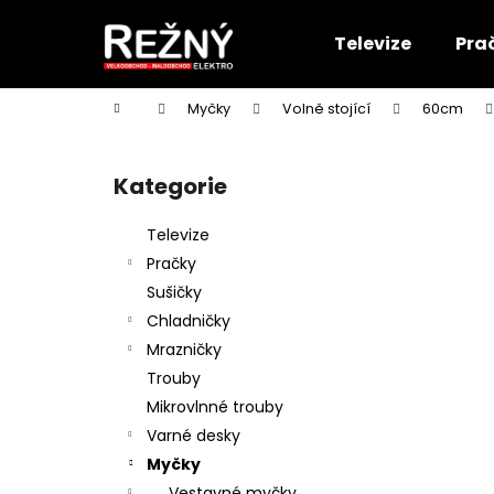
K
Přejít
na
o
Televize
Pra
obsah
Zpět
Zpět
š
do
do
í
Domů
Myčky
Volně stojící
60cm
k
obchodu
obchodu
P
o
Kategorie
Přeskočit
s
kategorie
t
Televize
r
Pračky
a
Sušičky
n
Chladničky
n
Mrazničky
í
Trouby
p
Mikrovlnné trouby
a
Varné desky
n
Myčky
e
Vestavné myčky