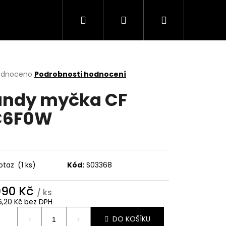
Hledat
Přihlášení
Nákupní
Trouby
Mikrovlnné trouby
Varné desky
košík
rné
odnoceno
Podrobnosti hodnocení
cení
ndy myčka CF
ktu
C6F0W
ček.
otaz
(1 ks)
Kód:
S03368
990 Kč
/ ks
Následující
6,20 Kč bez DPH
ná
DO KOŠÍKU
: