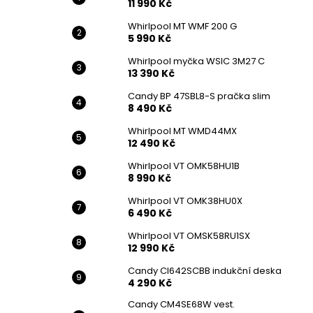
11 990 Kč
Whirlpool MT WMF 200 G
5 990 Kč
Whirlpool myčka WSIC 3M27 C
13 390 Kč
Candy BP 47SBL8-S pračka slim
8 490 Kč
Whirlpool MT WMD44MX
12 490 Kč
Whirlpool VT OMK58HU1B
8 990 Kč
Whirlpool VT OMK38HU0X
6 490 Kč
Whirlpool VT OMSK58RU1SX
12 990 Kč
Candy CI642SCBB indukční deska
4 290 Kč
Candy CM4SE68W vest.