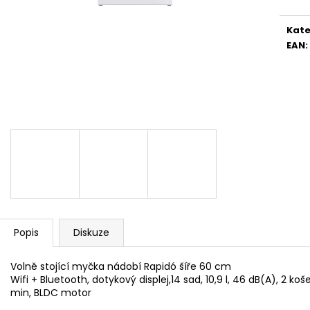
WHIRLPOOL MT WMF 200 G
WHIRLPOOL MYČ
5 990 Kč
13 390 Kč
Kate
EAN
:
Popis
Diskuze
Volně stojící myčka nádobí Rapidó šíře 60 cm
Wifi + Bluetooth, dotykový displej,14 sad, 10,9 l, 46 dB(A), 2 
min, BLDC motor