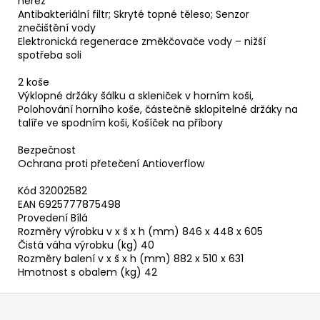
nerez
Antibakteriální filtr; Skryté topné těleso; Senzor
znečištění vody
Elektronická regenerace změkčovače vody – nižší
spotřeba soli
2 koše
Výklopné držáky šálku a skleniček v horním koši,
Polohování horního koše, částečně sklopitelné držáky na
talíře ve spodním koši, Košíček na příbory
Bezpečnost
Ochrana proti přetečení Antioverflow
Kód 32002582
EAN 6925777875498
Provedení Bílá
Rozměry výrobku v x š x h (mm) 846 x 448 x 605
Čistá váha výrobku (kg) 40
Rozměry balení v x š x h (mm) 882 x 510 x 631
Hmotnost s obalem (kg) 42
Z