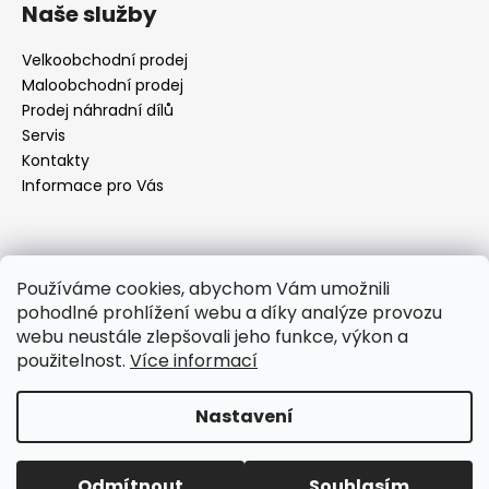
á
Naše služby
p
a
Velkoobchodní prodej
t
Maloobchodní prodej
í
Prodej náhradní dílů
Servis
Kontakty
Informace pro Vás
Kontakt
Používáme cookies, abychom Vám umožnili
pohodlné prohlížení webu a díky analýze provozu
objednavky
@
elektrorezny.cz
webu neustále zlepšovali jeho funkce, výkon a
602 155 983
použitelnost.
Více informací
https://www.facebook.com/jirireznyelektroservis
reznyelektro
Nastavení
Vytvořil Shoptet
Odmítnout
Souhlasím
Copyright 2026
Elektro Režný
. Všechna práva vyhrazena.