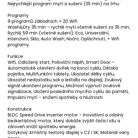
Nejrychlejší program mytí a sušení (35 min) na trhu
Programy
9 programů základních + 20 Wifi
Wash&Dry 35 min – rychlé mytí včetně sušení za 35 min,
Rychlý 59 min (včetně sušení), Eco, Univerzální,
Intenzivní, Sklo, Auto Wash, Noční, Opláchnutí, + Wifi
programy
Funkce
Wifi, Odložený start, Poloviční náplň, Smart Door –
Automatické otevření dvířek na konci cyklu, Dětská
pojistka, Multifunkční tablety, Ukazatel délky cyklu,
Ukazatel nedostatku soli a leštidla na displeji, Zvukový
signál ukončení programu, Možnost vypnutí zvukové
signalizace, Uložení posledního mycího cyklu do paměti,
Impulsní mytí – snížení spotřeby a hlučnosti
Konstrukce
BLDC Speed Drive Inverter motor - inovativní a odolný
bezkartáčový motor, který dokáže zvýšit čisticí sílu a
zároveň snížit spotřebu energie.
Dotykový 4místný textový displej v CZ i SK; Materiál vany