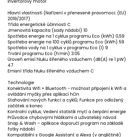
invertorový motor
Hlavní vlastnosti (Nařízení v přenesené pravomoci: (EU)
2019/2017)
Třída energetické účinnosti C
Jmenovitá kapacita (sady nádobí) 10
Spotřeba energie na 1 cyklus programu Eco (kWh) 0,59
Spotřeba energie na 100 cyklů programu Eco (kWh) 59
Spotřeba vody na 1 cyklus v programu Eco (l) 9
Trvání programu Eco (h:min) 3:05
Úroveň emisí hluku šířeného vzduchem (dB(A) re 1 pW)
47
Emisní třída hluku šířeného vzduchem C
Technologie
Konektivita Wifi + Bluetooth - možnost připojení k Wifi a
ovládání myčky přes aplikaci hOn
Stahování nových funkcí a cyklů; Funkce pro odložený
začátek a konec
Kontrolní cyklus; Vedení statistik mytí a čerpání energie
Průvodce chybovými hláškami a uživatelský návod
Snap & Wash – aplikace doporučí program na základě
fotky nádobí
Kompatibilní s Google Assistant a Alexa (v angličtině)