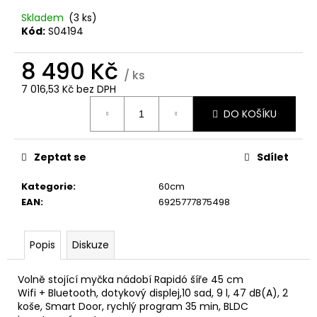
č
u
Skladem
(3 ks)
j
Kód:
S04194
e
m
8 490 Kč
/ ks
e
7 016,53 Kč bez DPH
Měrná
DO KOŠÍKU
cena:
WHIRLPOOL
MT
WMF
200
Zeptat se
Sdílet
G
Kategorie
:
60cm
5
990
EAN
:
6925777875498
Kč
Popis
Diskuze
Volně stojící myčka nádobí Rapidó šíře 45 cm
Wifi + Bluetooth, dotykový displej,10 sad, 9 l, 47 dB(A), 2
koše, Smart Door, rychlý program 35 min, BLDC