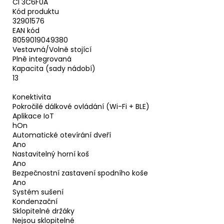
CI 3C6F0A
Kód produktu
32901576
EAN kód
8059019049380
Vestavná/Volně stojící
Plně integrovaná
Kapacita (sady nádobí)
13
Konektivita
Pokročilé dálkové ovládání (Wi-Fi + BLE)
Aplikace IoT
hOn
Automatické otevírání dveří
Ano
Nastavitelný horní koš
Ano
Bezpečnostní zastavení spodního koše
Ano
Systém sušení
Kondenzační
Sklopitelné držáky
Nejsou sklopitelné