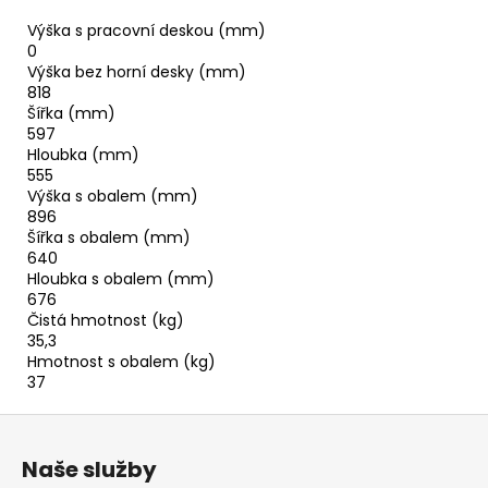
Výška s pracovní deskou (mm)
0
Výška bez horní desky (mm)
818
Šířka (mm)
597
Hloubka (mm)
555
Výška s obalem (mm)
896
Šířka s obalem (mm)
640
Hloubka s obalem (mm)
676
Čistá hmotnost (kg)
35,3
Hmotnost s obalem (kg)
37
Z
á
Naše služby
p