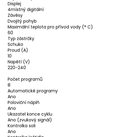
Displej
4místný digitální
Závěsy
Dvojitý pohyb
Maximální teplota pro přívod vody (° C)
60
Typ zástrčky
Schuko
Proud (A)
10
Napětí (V)
220-240
Počet programů
8
Automatické programy
Ano
Poloviční náplň
Ano
Ukazatel konce cyklu
Ano (zvukový signál)
Kontrolka soli
Ano