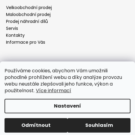
a
Velkoobchodní prodej
t
Maloobchodní prodej
í
Prodej náhradní dílů
Servis
Kontakty
Informace pro Vás
Kontakt
Používáme cookies, abychom Vám umožnili
pohodlné prohlížení webu a díky analýze provozu
objednavky
@
elektrorezny.cz
webu neustále zlepšovali jeho funkce, výkon a
602 155 983
použitelnost.
Více informací
https://www.facebook.com/jirireznyelektroservis
reznyelektro
Nastavení
Vytvořil Shoptet
Odmítnout
Souhlasím
Copyright 2026
Elektro Režný
. Všechna práva vyhrazena.