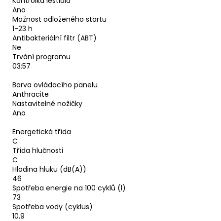
Kontrolka leštidla
Ano
Možnost odloženého startu
1-23 h
Antibakteriální filtr (ABT)
Ne
Trvání programu
03:57
Barva ovládacího panelu
Anthracite
Nastavitelné nožičky
Ano
Energetická třída
C
Třída hlučnosti
C
Hladina hluku (dB(A))
46
Spotřeba energie na 100 cyklů (l)
73
Spotřeba vody (cyklus)
10,9