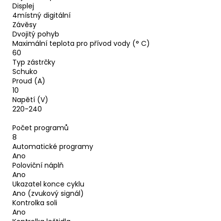
Displej
4místný digitální
Závěsy
Dvojitý pohyb
Maximální teplota pro přívod vody (° C)
60
Typ zástrčky
Schuko
Proud (A)
10
Napětí (V)
220-240
Počet programů
8
Automatické programy
Ano
Poloviční náplň
Ano
Ukazatel konce cyklu
Ano (zvukový signál)
Kontrolka soli
Ano