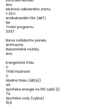
Kontrolka leštidla
Ano
Možnost odloženého startu
1-23 h
Antibakteriální filtr (ABT)
Ne
Trvání programu
03:57
Barva ovládacího panelu
Anthracite
Nastavitelné nožičky
Ano
Energetická třída
C
Třída hlučnosti
C
Hladina hluku (dB(A))
46
Spotřeba energie na 100 cyklů (l)
74
Spotřeba vody (cyklus)
10,9