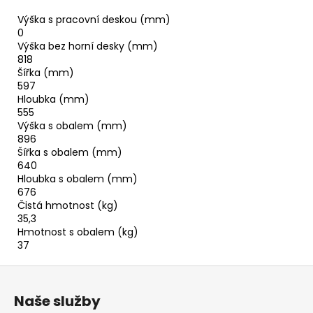
Výška s pracovní deskou (mm)
0
Výška bez horní desky (mm)
818
Šířka (mm)
597
Hloubka (mm)
555
Výška s obalem (mm)
896
Šířka s obalem (mm)
640
Hloubka s obalem (mm)
676
Čistá hmotnost (kg)
35,3
Hmotnost s obalem (kg)
37
Z
á
Naše služby
p