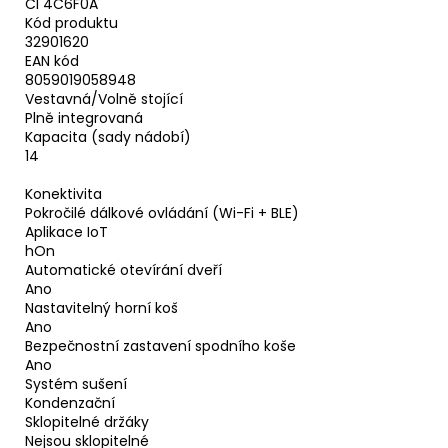
CI 4C6F0A
Kód produktu
32901620
EAN kód
8059019058948
Vestavná/Volně stojící
Plně integrovaná
Kapacita (sady nádobí)
14
Konektivita
Pokročilé dálkové ovládání (Wi-Fi + BLE)
Aplikace IoT
hOn
Automatické otevírání dveří
Ano
Nastavitelný horní koš
Ano
Bezpečnostní zastavení spodního koše
Ano
Systém sušení
Kondenzační
Sklopitelné držáky
Nejsou sklopitelné