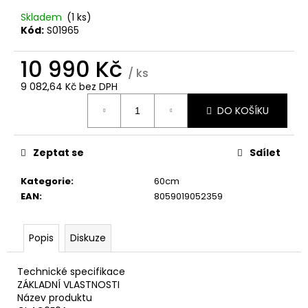
č
u
Skladem
(1 ks)
j
Kód:
S01965
e
m
10 990 Kč
/ ks
e
9 082,64 Kč bez DPH
Měrná
DO KOŠÍKU
cena:
WHIRLPOOL
VT
OMSK58RU1SX
Zeptat se
Sdílet
12
990
Kategorie
:
60cm
Kč
EAN
:
8059019052359
Popis
Diskuze
Technické specifikace
ZÁKLADNÍ VLASTNOSTI
Název produktu