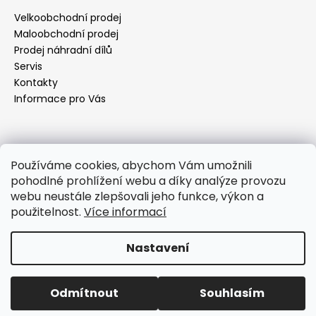
a
Velkoobchodní prodej
t
Maloobchodní prodej
í
Prodej náhradní dílů
Servis
Kontakty
Informace pro Vás
Kontakt
Používáme cookies, abychom Vám umožnili
pohodlné prohlížení webu a díky analýze provozu
objednavky
@
elektrorezny.cz
webu neustále zlepšovali jeho funkce, výkon a
602 155 983
použitelnost.
Více informací
https://www.facebook.com/jirireznyelektroservis
reznyelektro
Nastavení
Vytvořil Shoptet
Odmítnout
Souhlasím
Copyright 2026
Elektro Režný
. Všechna práva vyhrazena.