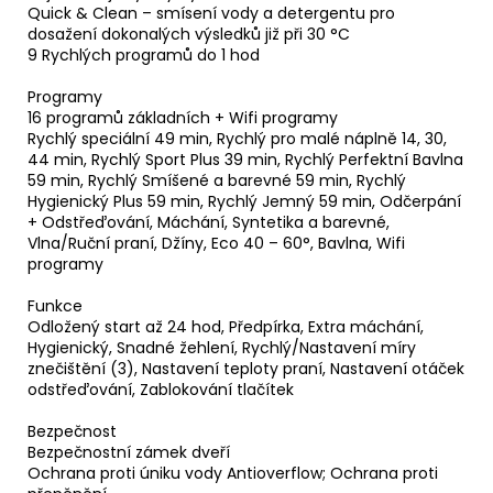
Quick & Clean – smísení vody a detergentu pro
dosažení dokonalých výsledků již při 30 °C
9 Rychlých programů do 1 hod
Programy
16 programů základních + Wifi programy
Rychlý speciální 49 min, Rychlý pro malé náplně 14, 30,
44 min, Rychlý Sport Plus 39 min, Rychlý Perfektní Bavlna
59 min, Rychlý Smíšené a barevné 59 min, Rychlý
Hygienický Plus 59 min, Rychlý Jemný 59 min, Odčerpání
+ Odstřeďování, Máchání, Syntetika a barevné,
Vlna/Ruční praní, Džíny, Eco 40 – 60°, Bavlna, Wifi
programy
Funkce
Odložený start až 24 hod, Předpírka, Extra máchání,
Hygienický, Snadné žehlení, Rychlý/Nastavení míry
znečištění (3), Nastavení teploty praní, Nastavení otáček
odstřeďování, Zablokování tlačítek
Bezpečnost
Bezpečnostní zámek dveří
Ochrana proti úniku vody Antioverflow; Ochrana proti