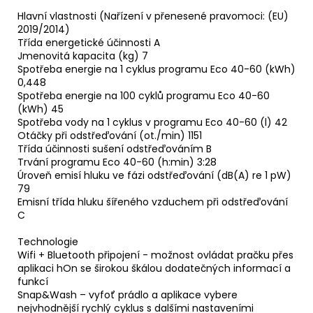
Hlavní vlastnosti (Nařízení v přenesené pravomoci: (EU)
2019/2014)
Třída energetické účinnosti A
Jmenovitá kapacita (kg) 7
Spotřeba energie na 1 cyklus programu Eco 40-60 (kWh)
0,448
Spotřeba energie na 100 cyklů programu Eco 40-60
(kWh) 45
Spotřeba vody na 1 cyklus v programu Eco 40-60 (l) 42
Otáčky při odstřeďování (ot./min) 1151
Třída účinnosti sušení odstřeďováním B
Trvání programu Eco 40-60 (h:min) 3:28
Úroveň emisí hluku ve fázi odstřeďování (dB(A) re 1 pW)
79
Emisní třída hluku šířeného vzduchem při odstřeďování
C
Technologie
Wifi + Bluetooth připojení - možnost ovládat pračku přes
aplikaci hOn se širokou škálou dodatečných informací a
funkcí
Snap&Wash – vyfoť prádlo a aplikace vybere
nejvhodnější rychlý cyklus s dalšími nastaveními