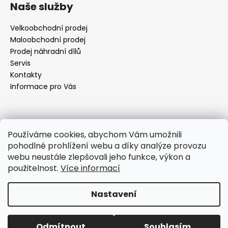
á
Naše služby
p
a
Velkoobchodní prodej
t
Maloobchodní prodej
í
Prodej náhradní dílů
Servis
Kontakty
Informace pro Vás
Kontakt
Používáme cookies, abychom Vám umožnili
pohodlné prohlížení webu a díky analýze provozu
objednavky
@
elektrorezny.cz
webu neustále zlepšovali jeho funkce, výkon a
602 155 983
použitelnost.
Více informací
https://www.facebook.com/jirireznyelektroservis
reznyelektro
Nastavení
Vytvořil Shoptet
Odmítnout
Souhlasím
Copyright 2026
Elektro Režný
. Všechna práva vyhrazena.