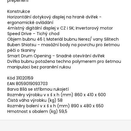
přepěnění
Konstrukce
Horizontální dotykový displej na hraně dvířek -
ergonomické ovládání
4místný digitální displej v CZ i SK; Invertorový motor
Speed Drive – Tichý chod
Objem bubnu 46 l; Materiál bubnu Nerez/ vany Silitech
Buben Shiatsu – masážní body na povrchu pro šetrnou
péči o tkaniny
Smart Drum Opening – Snadné otevírání dvířek
Dvířka bubnu potažena techno polymerem pro šetrnou
manipulaci bez poranění rukou
Kód 31020159
EAN 8059019093703
Barva Bílá se stříbrnou rukojetí
Rozměry výrobku v x š x h (mm) 860 x 410 x 600
Čistá váha výrobku (kg) 58
Rozměry balení v x š x h (mm) 890 x 480 x 650
Hmotnost s obalem (kg) 59,5
Z