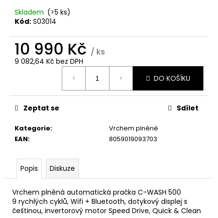
č
u
Skladem
(>5 ks)
j
Kód:
S03014
e
m
10 990 Kč
/ ks
e
9 082,64 Kč bez DPH
Měrná
DO KOŠÍKU
cena:
WHIRLPOOL
VT
OMK38HU0X
Zeptat se
Sdílet
6
490
Kategorie
:
Vrchem plněné
Kč
EAN
:
8059019093703
Popis
Diskuze
Vrchem plněná automatická pračka C-WASH 500
9 rychlých cyklů, Wifi + Bluetooth, dotykový displej s
češtinou, invertorový motor Speed Drive, Quick & Clean