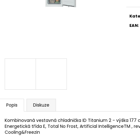
WHIRLPOOL MT WMF 200 G
WHIRLPOOL MYČ
5 990 Kč
13 390 Kč
Kate
EAN
:
Popis
Diskuze
Kombinovaná vestavná chladnička ID Titanium 2 - výška 177
Energetická třída E, Total No Frost, Artificial IntelligenceTM , re
Cooling&Freezin