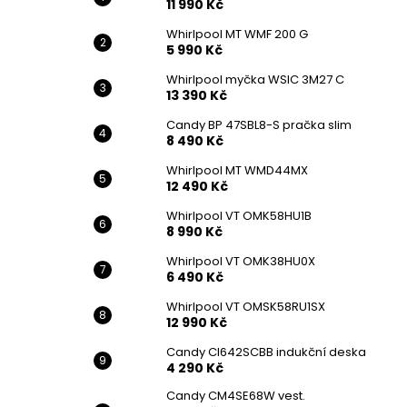
11 990 Kč
Whirlpool MT WMF 200 G
5 990 Kč
Whirlpool myčka WSIC 3M27 C
13 390 Kč
Candy BP 47SBL8-S pračka slim
8 490 Kč
Whirlpool MT WMD44MX
12 490 Kč
Whirlpool VT OMK58HU1B
8 990 Kč
Whirlpool VT OMK38HU0X
6 490 Kč
Whirlpool VT OMSK58RU1SX
12 990 Kč
Candy CI642SCBB indukční deska
4 290 Kč
Candy CM4SE68W vest.