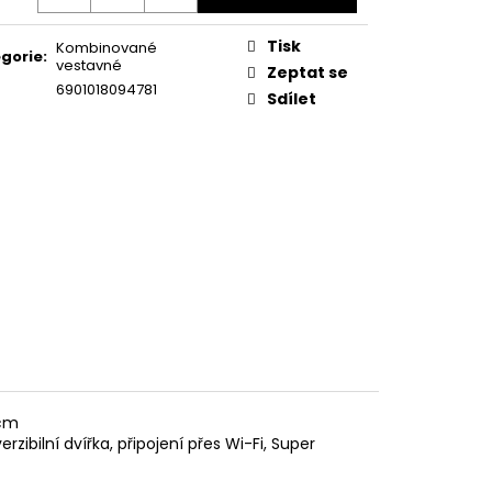
KA WSIC 3M27 C
Tisk
Kombinované
gorie
:
vestavné
Zeptat se
6901018094781
Sdílet
 cm
verzibilní dvířka, připojení přes Wi-Fi, Super