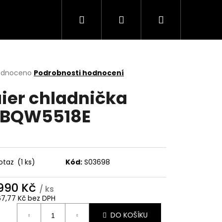
Hledat
Přihlášení
Nákupní
Trouby
Mikrovlnné trouby
Varné desky
košík
rné
odnoceno
Podrobnosti hodnocení
cení
ier chladnička
ktu
HBQW5518E
ček.
otaz
(1 ks)
Kód:
S03698
 990 Kč
/ ks
Následující
67,77 Kč bez DPH
ná
DO KOŠÍKU
: