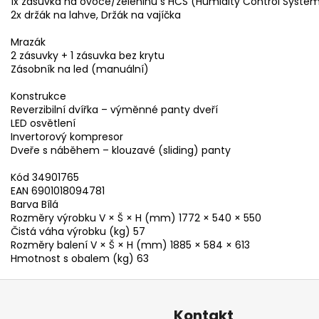
1x zásuvka na ovoce/zeleninu s HCS (Humidity Control Syste
2x držák na lahve, Držák na vajíčka
Mrazák
2 zásuvky + 1 zásuvka bez krytu
Zásobník na led (manuální)
Konstrukce
Reverzibilní dvířka – výměnné panty dveří
LED osvětlení
Invertorový kompresor
Dveře s náběhem – klouzavé (sliding) panty
Kód 34901765
EAN 6901018094781
Barva Bílá
Rozměry výrobku V × Š × H (mm) 1772 × 540 × 550
Čistá váha výrobku (kg) 57
Rozměry balení V × Š × H (mm) 1885 × 584 × 613
Hmotnost s obalem (kg) 63
Kontakt