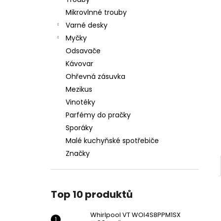
WHIRLPOOL VT WOI4S8PPM1SX
l
Mikrovlnné trouby
11 990 Kč
Varné desky
Myčky
Odsavače
Kávovar
Ohřevná zásuvka
Mezikus
Vinotéky
Parfémy do pračky
Sporáky
Malé kuchyňské spotřebiče
Značky
Top 10 produktů
Whirlpool VT WOI4S8PPM1SX