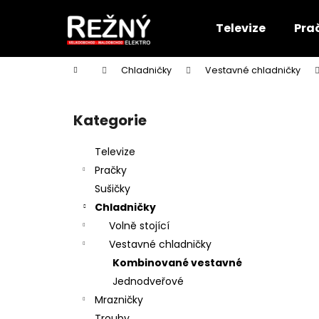
K
Přejít
na
o
Televize
Pra
obsah
Zpět
Zpět
š
do
do
í
Domů
Chladničky
Vestavné chladničky
k
obchodu
obchodu
P
o
Kategorie
Přeskočit
s
kategorie
t
Televize
r
Pračky
a
Sušičky
n
Chladničky
n
Volně stojící
í
Vestavné chladničky
p
Kombinované vestavné
a
Jednodveřové
n
Mrazničky
e
Trouby