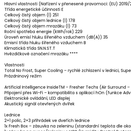
Hlavní vlastnosti (Nařízení v přenesené pravomoci: (EU) 2019/
Třída energetické účinnosti E
Celkový čistý objem (l) 251
Celkový čistý objem lednice (l) 178
Celkový čistý objem mrazáku (l) 73
Roční spotřeba energie (kWh/rok) 229
Úroveň emisí hluku šířeného vzduchem (dB(A)) 35
Emisní třída hluku šířeného vzduchem B
Klimatická třída SN.N.ST.T
Hvězdičkové označení mrazáku ****
Vlastnosti
Total No Frost, Super Cooling – rychlé zchlazení v lednici, Su
Prázdninový režim
Artificial Intelligence InsideTM – Fresher Techs (Air Surroun
Připojení přes Wi-Fi – kompatibilita s aplikací hOn (funkce Ad
Elektronické ovládání, LED displej
Akustický signál otevřených dvířek
Lednice
2+1 polic, 2+3 přihrádek ve dveřích lednice
1x Fresh Box – zásuvka na zeleninu (standardní teplota dle oko