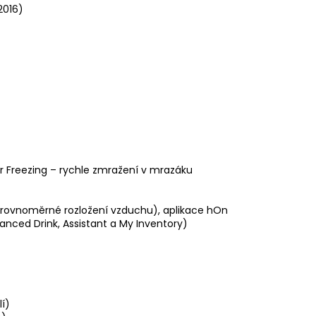
2016)
per Freezing – rychle zmražení v mrazáku
d – rovnoměrné rozložení vzduchu), aplikace hOn
vanced Drink, Assistant a My Inventory)
lí)