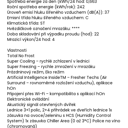
Spotřeba energie za den (kWh/24 hod: 0,663
Roční spotřeba energie (kWh/rok): 242
Úroveň emisí hluku šířeného vzduchem (dB(A)): 37
Emisní třída hluku šířeného vzduchem: C
Klimatická třída: ST
Hvězdičkové označení mrazáku: ****
Doba skladování při výpadku proudu (hod): 22
Mrazicí výkon/24 hod: 4
Vlastnosti
Total No Frost
Super Cooling – rychlé zchlazení v lednici
Super Freezing – rychle zmražení v mrazáku
Prázdninový režim, Eko režim
Artificial Intelligence InsideTM – Fresher Techs (Air
Surround – rovnoměrné rozložení vzduchu), aplikace
hOn
Připojení přes Wi-Fi – kompatibilita s aplikací hOn
Elektronické ovládání
Akustický signál otevřených dvířek
Lednice 3+1 polic, 2+4 přihrádek ve dveřích lednice 1x
zásuvka na ovoce/zeleninu s HCS (Humidity Control
System) 1x zásuvka Chiller Area (0 až 3°C) Police na víno
(chromovaná)