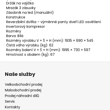
Držák na vajíčka
Mrazák 3 zásuvky
Zásobník na led (manuální)
Konstrukce
Reverzibilní dvířka – výměnné panty dveří LED osvětlení
Invertorový kompresor
Rozměry
Barva: Bílá
Rozměry výrobku V × Š × H (mm): 1935 × 690 × 545
Čistá váha výrobku (kg): 62
Rozměry balení V × Š × H (mm): 1995 × 730 × 597
Hmotnost s obalem (kg): 67
Z
á
Naše služby
p
a
Velkoobchodní prodej
t
Maloobchodní prodej
í
Prodej náhradní dílů
Servis
Kontakty