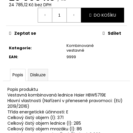
č
24 785,12 Kč bez DPH
u
Měrná
j
DO KOŠÍKU
cena:
e
m
e
Zeptat se
Sdílet
Kombinované
Kategorie
:
CANDY
vestavné
BP
EAN
:
9999
47SBL8-
S
PRAČKA
Popis
Diskuze
SLIM
8
490
Popis produktu
Kč
Vestavná kombinovaná lednice Haier HBW5719E
Hlavní vlastnosti (Nařízení v přenesené pravomoci: (EU)
2019/2016)
Třída energetické účinnosti: E
Celkový čistý objem (l): 371
Celkový čistý objem lednice (l): 285
Celkový čistý objem mrazáku (l): 86