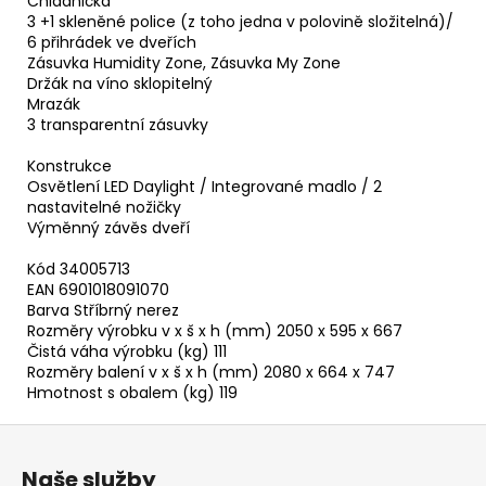
Chladnička
3 +1 skleněné police (z toho jedna v polovině složitelná)/
6 přihrádek ve dveřích
Zásuvka Humidity Zone, Zásuvka My Zone
Držák na víno sklopitelný
Mrazák
3 transparentní zásuvky
Konstrukce
Osvětlení LED Daylight / Integrované madlo / 2
nastavitelné nožičky
Výměnný závěs dveří
Kód 34005713
EAN 6901018091070
Barva Stříbrný nerez
Rozměry výrobku v x š x h (mm) 2050 x 595 x 667
Čistá váha výrobku (kg) 111
Rozměry balení v x š x h (mm) 2080 x 664 x 747
Hmotnost s obalem (kg) 119
Z
á
Naše služby