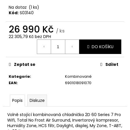
č
u
Na dotaz
(1 ks)
j
Kód:
S03140
e
m
26 990 Kč
/ ks
e
22 305,79 Kč bez DPH
Měrná
DO KOŠÍKU
cena:
WHIRLPOOL
MT
WMF
200
Zeptat se
Sdílet
G
Kategorie
:
Kombinované
5
990
EAN
:
6901018091070
Kč
Popis
Diskuze
Volně stojící kombinovaná chladnička 2D 60 Series 7 Pro
Wifi, Total No Frost Air Surround, Invertorový kompresor,
Humidity Zone, HCS filtr, Daylight, displej, My Zone, T-ABT,