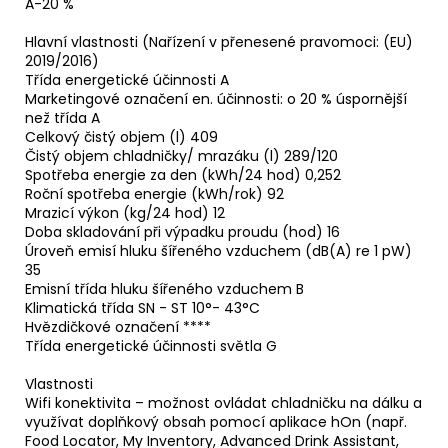
A-20 %
Hlavní vlastnosti (Nařízení v přenesené pravomoci: (EU)
2019/2016)
Třída energetické účinnosti A
Marketingové označení en. účinnosti: o 20 % úspornější
než třída A
Celkový čistý objem (l) 409
Čistý objem chladničky/ mrazáku (l) 289/120
Spotřeba energie za den (kWh/24 hod) 0,252
Roční spotřeba energie (kWh/rok) 92
Mrazicí výkon (kg/24 hod) 12
Doba skladování při výpadku proudu (hod) 16
Úroveň emisí hluku šířeného vzduchem (dB(A) re 1 pW)
35
Emisní třída hluku šířeného vzduchem B
Klimatická třída SN - ST 10°- 43°C
Hvězdičkové označení ****
Třída energetické účinnosti světla G
Vlastnosti
Wifi konektivita – možnost ovládat chladničku na dálku a
využívat doplňkový obsah pomocí aplikace hOn (např.
Food Locator, My Inventory, Advanced Drink Assistant,