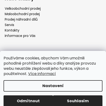
p
a
Velkoobchodní prodej
t
Maloobchodní prodej
í
Prodej náhradní dílů
Servis
Kontakty
Informace pro Vás
Kontakt
Používáme cookies, abychom Vám umožnili
pohodlné prohlížení webu a díky analýze provozu
objednavky
@
elektrorezny.cz
webu neustále zlepšovali jeho funkce, výkon a
602 155 983
použitelnost.
Více informací
https://www.facebook.com/jirireznyelektroservis
reznyelektro
Nastavení
Vytvořil Shoptet
Odmítnout
Souhlasím
Copyright 2026
Elektro Režný
. Všechna práva vyhrazena.