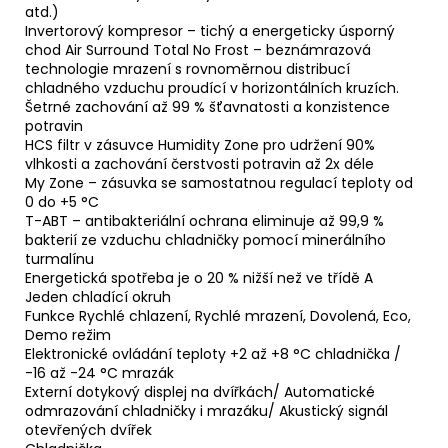
atd.)
Invertorový kompresor – tichý a energeticky úsporný
chod Air Surround Total No Frost – beznámrazová
technologie mrazení s rovnoměrnou distribucí
chladného vzduchu proudící v horizontálních kruzích.
Šetrné zachování až 99 % šťavnatosti a konzistence
potravin
HCS filtr v zásuvce Humidity Zone pro udržení 90%
vlhkosti a zachování čerstvosti potravin až 2x déle
My Zone – zásuvka se samostatnou regulací teploty od
0 do +5 °C
T-ABT – antibakteriální ochrana eliminuje až 99,9 %
bakterií ze vzduchu chladničky pomocí minerálního
turmalínu
Energetická spotřeba je o 20 % nižší než ve třídě A
Jeden chladící okruh
Funkce Rychlé chlazení, Rychlé mrazení, Dovolená, Eco,
Demo režim
Elektronické ovládání teploty +2 až +8 °C chladnička /
-16 až -24 °C mrazák
Externí dotykový displej na dvířkách/ Automatické
odmrazování chladničky i mrazáku/ Akustický signál
otevřených dvířek