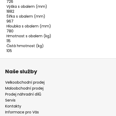
726
Výška s obalem (mm)
1882
Šířka s obalem (mm)
967
Hloubka s obalem (mm)
780
Hmotnost s obalem (kg)
115
Čistá hmotnost (kg)
105
Z
á
Naše služby
p
a
Velkoobchodní prodej
t
Maloobchodní prodej
í
Prodej náhradní dílů
Servis
Kontakty
Informace pro Vás