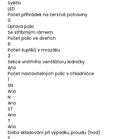
Světlo
LED
Počet přihrádek na čerstvé potraviny
0
Úprava polic
Se stříbrným rámem
Počet polic ve dveřích
6
Počet šuplíků v mrazáku
2
Sekce vnitřního ventilátoru ledničky
Ano
Počet nastavitelných polic v chladničce
1
SN
Ano
N
Ano
ST
Ano
T
Ano
Doba skladování při výpadku proudu (hod)
5