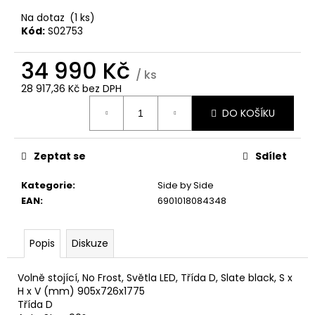
č
u
Na dotaz
(1 ks)
j
Kód:
S02753
e
m
34 990 Kč
/ ks
e
28 917,36 Kč bez DPH
Měrná
DO KOŠÍKU
cena:
WHIRLPOOL
VT
OMSK58RU1SX
Zeptat se
Sdílet
12
990
Kategorie
:
Side by Side
Kč
EAN
:
6901018084348
Popis
Diskuze
Volně stojící, No Frost, Světla LED, Třída D, Slate black, S x
H x V (mm) 905x726x1775
Třída D