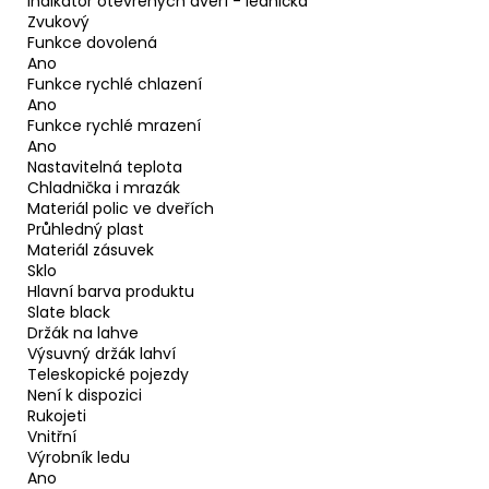
Indikátor otevřených dveří - lednička
Zvukový
Funkce dovolená
Ano
Funkce rychlé chlazení
Ano
Funkce rychlé mrazení
Ano
Nastavitelná teplota
Chladnička i mrazák
Materiál polic ve dveřích
Průhledný plast
Materiál zásuvek
Sklo
Hlavní barva produktu
Slate black
Držák na lahve
Výsuvný držák lahví
Teleskopické pojezdy
Není k dispozici
Rukojeti
Vnitřní
Výrobník ledu
Ano