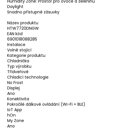
Humidity Zone: Prostor pro ovoce a zeleninu
Daylight
Snadno přístupné zásuvky
Název produktu
HTW7720DNGW
EAN kód
6901018088285
Instalace
Volně stojící
Kategorie produktu
Chladnička
Typ výrobku
Třídveřové
Chladicí technologie
No Frost
Displej
Ano
Konektivita
Pokročilé dálkové ovládání (Wi-Fi + BLE)
IoT App
hOn
My Zone
Ano