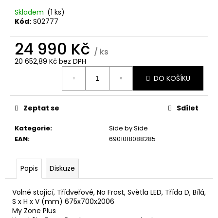
č
u
Skladem
(1 ks)
j
Kód:
S02777
e
m
24 990 Kč
/ ks
e
20 652,89 Kč bez DPH
Měrná
DO KOŠÍKU
cena:
CANDY
BP
47SBL8-
S
Zeptat se
Sdílet
PRAČKA
SLIM
Kategorie
:
Side by Side
8
EAN
:
6901018088285
490
Kč
Popis
Diskuze
Volně stojící, Třídveřové, No Frost, Světla LED, Třída D, Bílá,
S x H x V (mm) 675x700x2006
My Zone Plus