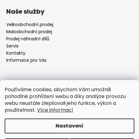
á
Naše služby
p
a
Velkoobchodní prodej
t
Maloobchodní prodej
í
Prodej náhradní dílů
Servis
Kontakty
Informace pro Vás
Kontakt
Používáme cookies, abychom Vám umožnili
pohodlné prohlížení webu a díky analýze provozu
objednavky
@
elektrorezny.cz
webu neustále zlepšovali jeho funkce, výkon a
602 155 983
použitelnost.
Více informací
https://www.facebook.com/jirireznyelektroservis
reznyelektro
Nastavení
Vytvořil Shoptet