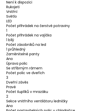
Není k dispozici
Rukojeti
Vnitřní
Světlo
LED
Počet přihrádek na čerstvé potraviny
1
Počet přihrádek na vajíčka
1 bílý
Počet zásobníků na led
1 průhledný
Zaměnitelné panty
Ano
Úprava polic
Se stříbrným rámem
Počet polic ve dveřích
3
Dveřní závěs
Pravé
Počet šuplíků v mrazáku
2
Sekce vnitřního ventilátoru ledničky
Ano
Počet nastavitelných polic v chladničce