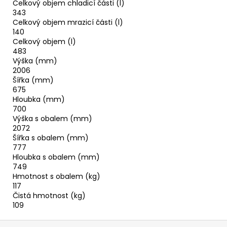
Celkový objem chladicí části (l)
343
Celkový objem mrazicí části (l)
140
Celkový objem (l)
483
Výška (mm)
2006
Šířka (mm)
675
Hloubka (mm)
700
Výška s obalem (mm)
2072
Šířka s obalem (mm)
777
Hloubka s obalem (mm)
749
Hmotnost s obalem (kg)
117
Čistá hmotnost (kg)
109
Z