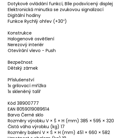
Dotykové ovládání funkcí, Bíle podsvícený displej
Elektronická minutka se zvukovou signalizací
Digitální hodiny
Funkce Rychlý ohřev (+30“)
Konstrukce
Halogenové osvětlení
Nerezový interiér
Otevírání vlevo - Push
Bezpečnost
Dětský zámek
Příslušenství
1x grilovací mřížka
1x skleněný talíř
Kód 38900777
EAN 8059019089614
Barva Černé sklo
Rozměry výrobku V × Š × H (mm) 385 × 595 × 320
Čistá váha výrobku (kg) 17
Rozměry balení V × Š × H (mm) 451 × 660 × 582