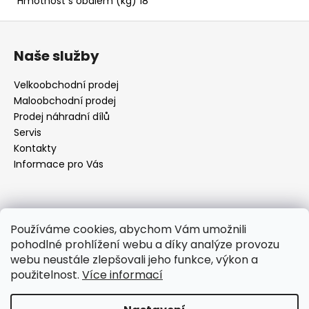
Hmotnost s obalem (kg) 18
Z
á
Naše služby
p
a
Velkoobchodní prodej
t
Maloobchodní prodej
í
Prodej náhradní dílů
Servis
Kontakty
Informace pro Vás
Kontakt
Používáme cookies, abychom Vám umožnili
pohodlné prohlížení webu a díky analýze provozu
objednavky
@
elektrorezny.cz
webu neustále zlepšovali jeho funkce, výkon a
602 155 983
použitelnost.
Více informací
https://www.facebook.com/jirireznyelektroservis
reznyelektro