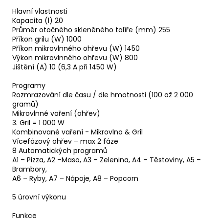
Hlavní vlastnosti
Kapacita (l) 20
Průměr otočného skleněného talíře (mm) 255
Příkon grilu (W) 1000
Příkon mikrovlnného ohřevu (W) 1450
Výkon mikrovlnného ohřevu (W) 800
Jištění (A) 10 (6,3 A při 1450 W)
Programy
Rozmrazování dle času / dle hmotnosti (100 až 2 000
gramů)
Mikrovlnné vaření (ohřev)
3. Gril = 1 000 W
Kombinované vaření - Mikrovlna & Gril
Vícefázový ohřev – max 2 fáze
8 Automatických programů
A1 – Pizza, A2 –Maso, A3 – Zelenina, A4 – Těstoviny, A5 –
Brambory,
A6 – Ryby, A7 – Nápoje, A8 – Popcorn
5 úrovní výkonu
Funkce