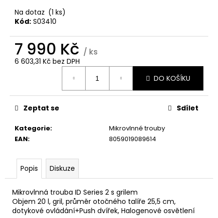
č
u
Na dotaz
(1 ks)
j
Kód:
S03410
e
m
7 990 Kč
/ ks
e
6 603,31 Kč bez DPH
Měrná
DO KOŠÍKU
cena:
CANDY
BP
47SBL8-
S
Zeptat se
Sdílet
PRAČKA
SLIM
Kategorie
:
Mikrovlnné trouby
8
EAN
:
8059019089614
490
Kč
Popis
Diskuze
Mikrovlnná trouba ID Series 2 s grilem
Objem 20 l, gril, průměr otočného talíře 25,5 cm,
dotykové ovládání+Push dvířek, Halogenové osvětlení