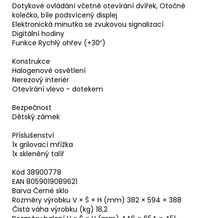
Dotykové ovládání včetně otevírání dvířek, Otočné
kolečko, bíle podsvícený displej
Elektronická minutka se zvukovou signalizací
Digitální hodiny
Funkce Rychlý ohřev (+30“)
Konstrukce
Halogenové osvětlení
Nerezový interiér
Otevírání vlevo - dotekem
Bezpečnost
Dětský zámek
Příslušenství
1x grilovací mřížka
1x skleněný talíř
Kód 38900778
EAN 8059019089621
Barva Černé sklo
Rozměry výrobku V × Š × H (mm) 382 × 594 × 388
Čistá váha výrobku (kg) 18,2