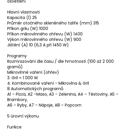
osvětlení
Hlavní vlastnosti
Kapacita (l) 25
Průměr otočného skleněného talíře (mm) 315
Příkon grilu (W) 1000
Příkon mikrovlnného ohřevu (W) 1400
Výkon mikrovlnného ohřevu (W) 900
Jištění (A) 10 (6,3 A při 1450 W)
Programy
Rozmrazování dle času / dle hmotnosti (100 až 2 000
gramů)
Mikrovlnné vaření (ohřev)
3. Gril = 1 000 W
4. Kombinované vaření - Mikrovlna & Gril
8 Automatických programů
A1 – Pizza, A2 –Maso, A3 – Zelenina, A4 – Těstoviny, A5 –
Brambory,
A6 – Ryby, A7 – Nápoje, A8 – Popcorn
5 úrovní výkonu
Funkce