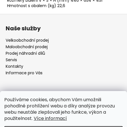
Rozměry balení V × Š × H (mm) 446 × 654 × 451
Hmotnost s obalem (kg) 22,6
Z
á
Naše služby
p
a
Velkoobchodní prodej
t
Maloobchodní prodej
í
Prodej náhradní dílů
Servis
Kontakty
Informace pro Vás
Kontakt
Používáme cookies, abychom Vám umožnili
pohodlné prohlížení webu a díky analýze provozu
objednavky
@
elektrorezny.cz
webu neustále zlepšovali jeho funkce, výkon a
602 155 983
použitelnost.
Více informací
https://www.facebook.com/jirireznyelektroservis
reznyelektro