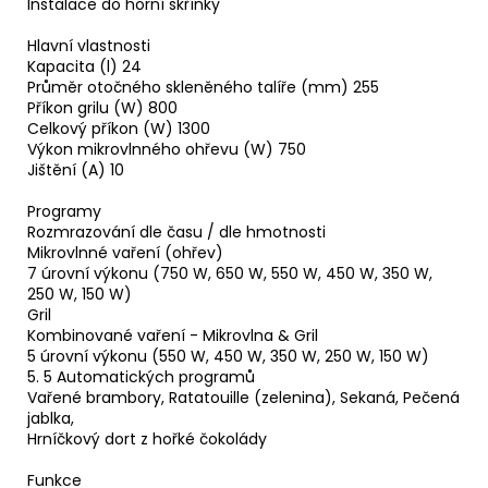
Instalace do horní skříňky
Hlavní vlastnosti
Kapacita (l) 24
Průměr otočného skleněného talíře (mm) 255
Příkon grilu (W) 800
Celkový příkon (W) 1300
Výkon mikrovlnného ohřevu (W) 750
Jištění (A) 10
Programy
Rozmrazování dle času / dle hmotnosti
Mikrovlnné vaření (ohřev)
7 úrovní výkonu (750 W, 650 W, 550 W, 450 W, 350 W,
250 W, 150 W)
Gril
Kombinované vaření - Mikrovlna & Gril
5 úrovní výkonu (550 W, 450 W, 350 W, 250 W, 150 W)
5. 5 Automatických programů
Vařené brambory, Ratatouille (zelenina), Sekaná, Pečená
jablka,
Hrníčkový dort z hořké čokolády
Funkce