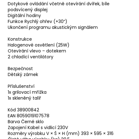
Dotykové ovládání včetně otevírání dvířek, bíle
podsvícený displej
Digitální hodiny
Funkce Rychlý ohřev (+30“)
Ukončení programu akustickým signálem
Konstrukce
Halogenové osvětlení (25W)
Otevírání vlevo – dotekem
2 chladící ventilátory
Bezpečnost
Dětský zámek
Příslušenství
1x grilovací mřížka
1x skleněný talíř
Kód 38900842
EAN 8059019107578
Barva Černé sklo
Zapojení Kabel s vidlicí 230V
Rozměry výrobku V × Š × H (mm) 393 × 595 × 316