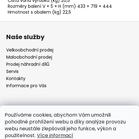
Čistá váha výrobku (kg) 20,5
Rozměry balení V × Š × H (mm) 433 × 719 × 444
Hmotnost s obalem (kg) 22,5
Z
á
Naše služby
p
a
Velkoobchodní prodej
t
Maloobchodní prodej
í
Prodej náhradní dílů
Servis
Kontakty
Informace pro Vás
Kontakt
Používáme cookies, abychom Vám umožnili
pohodlné prohlížení webu a díky analýze provozu
objednavky
@
elektrorezny.cz
webu neustále zlepšovali jeho funkce, výkon a
602 155 983
použitelnost.
Více informací
https://www.facebook.com/jirireznyelektroservis