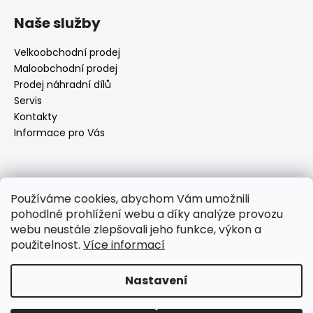
á
Naše služby
p
a
Velkoobchodní prodej
t
Maloobchodní prodej
í
Prodej náhradní dílů
Servis
Kontakty
Informace pro Vás
Kontakt
Používáme cookies, abychom Vám umožnili
pohodlné prohlížení webu a díky analýze provozu
objednavky
@
elektrorezny.cz
webu neustále zlepšovali jeho funkce, výkon a
602 155 983
použitelnost.
Více informací
https://www.facebook.com/jirireznyelektroservis
reznyelektro
Nastavení
Vytvořil Shoptet