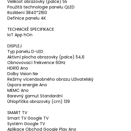
Velikost obrazovky (palce) 55
Použitá technologie panelu QLED
Rozlišení 3840*2160
Definice panelu 4K
TECHNICKÉ SPECIFIKACE
IoT App hOn
DISPLEJ
Typ panelu D-LED
Aktivní plocha obrazovky (palce) 54,6
Obnovovací frekvence 60Hz
HDR10 Ano
Dolby Vision Ne
Režimy vícenásobného obrazu Uživatelský
Úspora energie Ano
MEMC Ano
Barevný gamut Standardní
Úhlopříčka obrazovky (cm) 139
SMART TV
Smart TV Google TV
Systém Google TV
Aplikace Obchod Google Play Ano