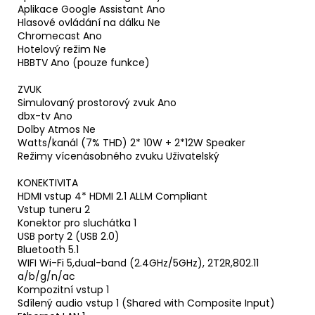
Aplikace Google Assistant Ano
Hlasové ovládání na dálku Ne
Chromecast Ano
Hotelový režim Ne
HBBTV Ano (pouze funkce)
ZVUK
Simulovaný prostorový zvuk Ano
dbx-tv Ano
Dolby Atmos Ne
Watts/kanál (7% THD) 2* 10W + 2*12W Speaker
Režimy vícenásobného zvuku Uživatelský
KONEKTIVITA
HDMI vstup 4* HDMI 2.1 ALLM Compliant
Vstup tuneru 2
Konektor pro sluchátka 1
USB porty 2 (USB 2.0)
Bluetooth 5.1
WIFI Wi-Fi 5,dual-band (2.4GHz/5GHz), 2T2R,802.11
a/b/g/n/ac
Kompozitní vstup 1
Sdílený audio vstup 1 (Shared with Composite Input)