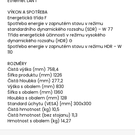
Ethernet LAN 1
VÝKON A SPOTŘEBA
Energetická třída F
Spotřeba energie v zapnutém stavu v režimu
standardního dynamického rozsahu (SDR) – W 77
Třída energetické účinnosti v režimu vysokého
dynamického rozsahu (HDR) G
Spotřeba energie v zapnutém stavu v režimu HDR – W
110
ROZMĚRY
Čistá výška (mm) 758,4
Šířka produktu (mm) 1226
Čistá hloubka (mm) 277,2
Výška s obalem (mm) 830
Šířka s obalem (mm) 1360
Hloubka s obalem (mm) 128
Standard úchytu (VESA) [mm] 300x300
Čistá hmotnost (kg) 10,5
Čistá hmotnost (bez stojanu) 11,3
Hmotnost s obalem (kg) 14,27
Z