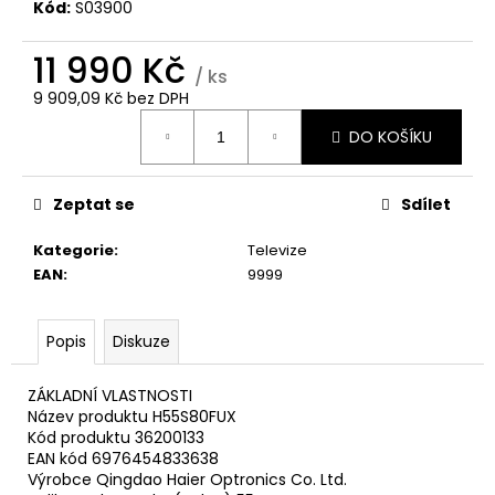
č
Kód:
S03900
u
j
11 990 Kč
e
/ ks
m
9 909,09 Kč bez DPH
Měrná
e
DO KOŠÍKU
cena:
WHIRLPOOL
Zeptat se
Sdílet
VT
WOI4S8PPM1SX
Kategorie
:
Televize
11
990
EAN
:
9999
Kč
Popis
Diskuze
ZÁKLADNÍ VLASTNOSTI
Název produktu H55S80FUX
Kód produktu 36200133
EAN kód 6976454833638
Výrobce Qingdao Haier Optronics Co. Ltd.