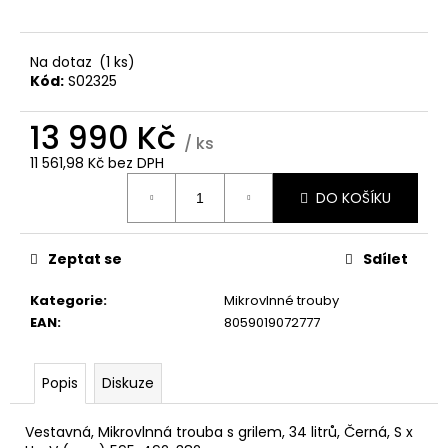
č
u
j
Na dotaz
(1 ks)
e
Kód:
S02325
m
e
13 990 Kč
/ ks
11 561,98 Kč bez DPH
WHIRLPOOL
Měrná
VT
DO KOŠÍKU
cena:
OMK38HU0X
6
490
Zeptat se
Sdílet
Kč
Kategorie
:
Mikrovlnné trouby
EAN
:
8059019072777
Popis
Diskuze
Vestavná, Mikrovlnná trouba s grilem, 34 litrů, Černá, S x