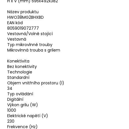
H x V (mm) 595x492x382
Název produktu
HWO38MG2BHXBD
EAN kód
8059019072777
Vestavná/Volně stojící
Vestavná
Typ mikrovlnné trouby
Mikrovlnná trouba s grilem
Konektivita
Bez konektivity
Technologie
Standardní
Objem vnitřního prostoru (l)
34
Typ ovládání
Digitální
Výkon grilu (W)
1000
Elektrické napětí (V)
230
Frekvence (Hz)