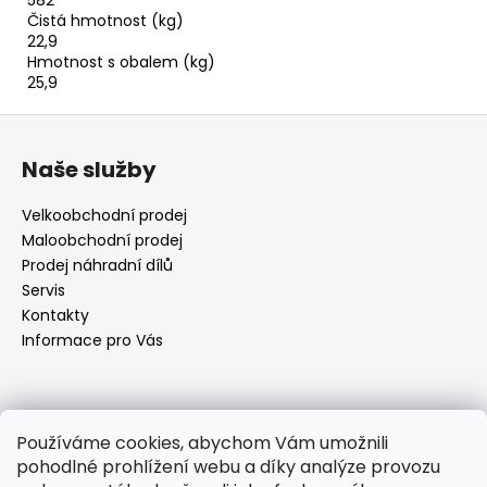
582
Čistá hmotnost (kg)
22,9
Hmotnost s obalem (kg)
25,9
Z
á
Naše služby
p
a
Velkoobchodní prodej
t
Maloobchodní prodej
í
Prodej náhradní dílů
Servis
Kontakty
Informace pro Vás
Kontakt
Používáme cookies, abychom Vám umožnili
pohodlné prohlížení webu a díky analýze provozu
objednavky
@
elektrorezny.cz