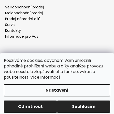
a
Velkoobchodní prodej
t
Maloobchodní prodej
í
Prodej náhradní dílů
Servis
Kontakty
Informace pro Vás
Kontakt
Používáme cookies, abychom Vám umožnili
pohodlné prohlížení webu a díky analýze provozu
objednavky
@
elektrorezny.cz
webu neustále zlepšovali jeho funkce, výkon a
602 155 983
použitelnost.
Více informací
https://www.facebook.com/jirireznyelektroservis
reznyelektro
Nastavení
Vytvořil Shoptet
Odmítnout
Souhlasím
Copyright 2026
Elektro Režný
. Všechna práva vyhrazena.