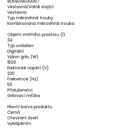
8059019030067
Vestavná/Volně stojící
Vestavná
Typ mikrovlnné trouby
Kombinovaná mikrovlnná trouba
Objem vnitřního prostoru (l)
34
Typ ovládání
Digitální
Výkon grilu (W)
1500
Elektrické napětí (V)
230
Frekvence (Hz)
50
Příslušenství
Grilovací mřížka
Hlavní barva produktu
Černá
Otevírání dveří
Vyklápěním