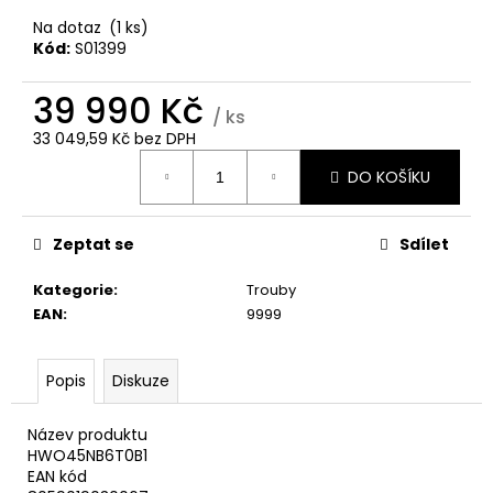
č
u
Na dotaz
(1 ks)
j
Kód:
S01399
e
m
39 990 Kč
/ ks
e
33 049,59 Kč bez DPH
Měrná
DO KOŠÍKU
cena:
WHIRLPOOL
VT
WOI4S8PPM1SX
Zeptat se
Sdílet
11
990
Kategorie
:
Trouby
Kč
EAN
:
9999
Popis
Diskuze
Název produktu
HWO45NB6T0B1
EAN kód