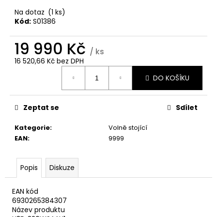
č
u
Na dotaz
(1 ks)
j
Kód:
S01386
e
m
19 990 Kč
/ ks
e
16 520,66 Kč bez DPH
Měrná
DO KOŠÍKU
cena:
WHIRLPOOL
VT
OMK58HU1B
Zeptat se
Sdílet
8
990
Kategorie
:
Volně stojící
Kč
EAN
:
9999
Popis
Diskuze
EAN kód
6930265384307
Název produktu