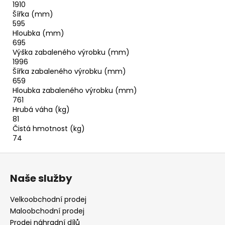
1910
Šířka (mm)
595
Hloubka (mm)
695
Výška zabaleného výrobku (mm)
1996
Šířka zabaleného výrobku (mm)
659
Hloubka zabaleného výrobku (mm)
761
Hrubá váha (kg)
81
Čistá hmotnost (kg)
74
Z
á
Naše služby
p
a
Velkoobchodní prodej
t
Maloobchodní prodej
í
Prodej náhradní dílů