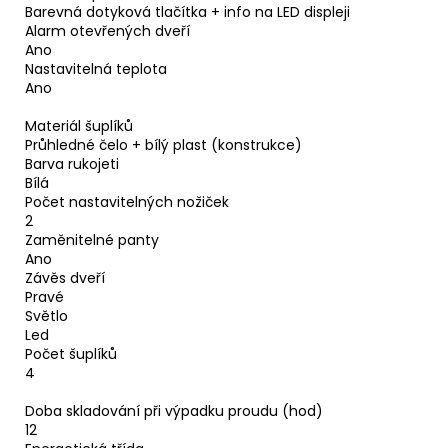
Barevná dotyková tlačítka + info na LED displeji
Alarm otevřených dveří
Ano
Nastavitelná teplota
Ano
Materiál šuplíků
Průhledné čelo + bílý plast (konstrukce)
Barva rukojeti
Bílá
Počet nastavitelných nožiček
2
Zaměnitelné panty
Ano
Závěs dveří
Pravé
Světlo
Led
Počet šuplíků
4
Doba skladování při výpadku proudu (hod)
12