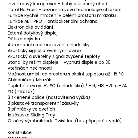
Invertorový kompresor – tichý a úsporný chod
Total No Frost – beznámrazová technologie chlazení
Funkce Rychlé mrazení v celém prostoru mrazáku
Funkce ABT PRO – antibakteriální ochrana
Elektronické ovládání
Externí dotykový displej
Dětská pojistka
Automatické odmrazování chladničky
Akustický signál otevřených dvířek
Akustický a světelný signál zvýšené teploty
Stand-by režim displeje – vypnutí displeje po 30
vteřinách nečinnosti
Možnost umísti do prostoru s okolní teplotou až -15 °C
Chladnička / Mrazák
Teplotní režimy: +2 °C (chladnička) / -16, -18, -20 a -24
°C (mrazák)
3 skleněné police (nastavitelná výška)
3 plastové transparentní zásuvky
3 přihrádky ve dveřích
1x zásuvka Sliding Tray
Otočný výrobník ledu Twist Ice (bez připojení k vodě)
Konstrukce