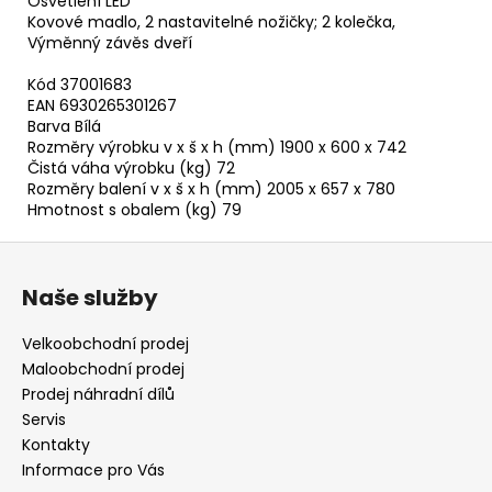
Osvětlení LED
Kovové madlo, 2 nastavitelné nožičky; 2 kolečka,
Výměnný závěs dveří
Kód 37001683
EAN 6930265301267
Barva Bílá
Rozměry výrobku v x š x h (mm) 1900 x 600 x 742
Čistá váha výrobku (kg) 72
Rozměry balení v x š x h (mm) 2005 x 657 x 780
Hmotnost s obalem (kg) 79
Z
á
Naše služby
p
a
Velkoobchodní prodej
t
Maloobchodní prodej
í
Prodej náhradní dílů
Servis
Kontakty
Informace pro Vás