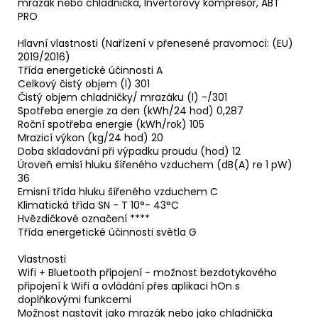
mrazák nebo chladnička, Invertorový kompresor, ABT
PRO
Hlavní vlastnosti (Nařízení v přenesené pravomoci: (EU)
2019/2016)
Třída energetické účinnosti A
Celkový čistý objem (l) 301
Čistý objem chladničky/ mrazáku (l) -/301
Spotřeba energie za den (kWh/24 hod) 0,287
Roční spotřeba energie (kWh/rok) 105
Mrazicí výkon (kg/24 hod) 20
Doba skladování při výpadku proudu (hod) 12
Úroveň emisí hluku šířeného vzduchem (dB(A) re 1 pW)
36
Emisní třída hluku šířeného vzduchem C
Klimatická třída SN - T 10°- 43°C
Hvězdičkové označení ****
Třída energetické účinnosti světla G
Vlastnosti
Wifi + Bluetooth připojení - možnost bezdotykového
připojení k Wifi a ovládání přes aplikaci hOn s
doplňkovými funkcemi
Možnost nastavit jako mrazák nebo jako chladnička