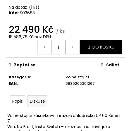
č
u
Na dotaz
(1 ks)
j
Kód:
S03683
e
m
22 490 Kč
/ ks
e
18 586,78 Kč bez DPH
Měrná
DO KOŠÍKU
cena:
WHIRLPOOL
VT
OMK38HU0X
Zeptat se
Sdílet
6
490
Kategorie
:
Volně stojící
Kč
EAN
:
6930265301267
Popis
Diskuze
Volně stojící zásuvkový mrazák/chladnička UP 60 Series
7
Wifi, No Frost, Insta Switch – možnost nastavit jako