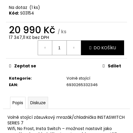
č
u
Na dotaz
(1 ks)
j
Kód:
S03154
e
m
20 990 Kč
/ ks
e
17 347,11 Kč bez DPH
Měrná
DO KOŠÍKU
cena:
WHIRLPOOL
VT
OMK38HU0X
Zeptat se
Sdílet
6
490
Kategorie
:
Volně stojící
Kč
EAN
:
6930265332346
Popis
Diskuze
Volně stojící zásuvkový mrazák/chladnička INSTASWITCH
SERIES 7
Wifi, No Frost, Insta Switch – možnost nastavit jako