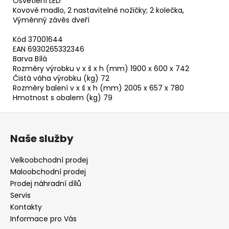
Osvětlení LED
Kovové madlo, 2 nastavitelné nožičky; 2 kolečka,
Výměnný závěs dveří
Kód 37001644
EAN 6930265332346
Barva Bílá
Rozměry výrobku v x š x h (mm) 1900 x 600 x 742
Čistá váha výrobku (kg) 72
Rozměry balení v x š x h (mm) 2005 x 657 x 780
Hmotnost s obalem (kg) 79
Z
á
Naše služby
p
a
Velkoobchodní prodej
t
Maloobchodní prodej
í
Prodej náhradní dílů
Servis
Kontakty
Informace pro Vás