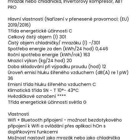
mrazák nebo chladnička, Invertorový kompresor, ABT
PRO
Hlavní vlastnosti (Nařízení v přenesené pravomoci: (EU)
2019/2016)
Třída energetické účinnosti C
Celkový čistý objem (l) 301
Čistý objem chladničky/ mrazáku (l) -/301
Spotřeba energie za den (kWh/24 hod) 0,446
Roční spotřeba energie (kWh/rok) 163
Mrazicí výkon (kg/24 hod) 20
Doba skladování při výpadku proudu (hod) 12
Úroveň emisí hluku šířeného vzduchem (dB(A) re 1 pW)
36
Emisní třída hluku šířeného vzduchem C
Klimatická třída SN - T 10°- 43°C
Hvězdičkové označení ****
Třída energetické účinnosti světla G
Vlastnosti
Wifi + Bluetooth připojení - možnost bezdotykového
připojení k Wifi a ovládání přes aplikaci hOn s
doplňkovými funkcemi
Možnost nastavit jako mrazák nebo jako chladnička