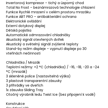
Invertorový kompresor – tichý a úsporný chod
Total No Frost – beznámrazová technologie chlazení
Funkce Rychlé mrazení v celém prostoru mrazáku
Funkce ABT PRO – antibakteriální ochrana
Elektronické ovládání
Externí dotykový displej
Dětská pojistka
Automatické odmrazování chladničky
Akustický signál otevřených dvířek
Akustický a světelný signál zvýšené teploty
Stand-by režim displeje – vypnutí displeje po 30
vteřinách nečinnosti
Chladnička / Mrazák
Teplotní režimy: +2 °C (chladnička) / -16, -18, -20 a -24
°C (mrazák)
3 skleněné police (nastavitelná výška)
3 plastové transparentní zásuvky
3 přihrádky ve dveřích
1x zásuvka Sliding Tray
Otočný výrobník ledu Twist Ice (bez připojení k vodě)
Konstrukce