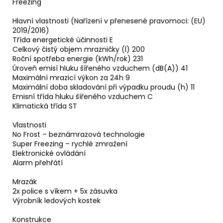
Freezing
Hlavní vlastnosti (Nařízení v přenesené pravomoci: (EU)
2019/2016)
Třída energetické účinnosti E
Celkový čistý objem mrazničky (l) 200
Roční spotřeba energie (kWh/rok) 231
Úroveň emisí hluku šířeného vzduchem (dB(A)) 41
Maximální mrazicí výkon za 24h 9
Maximální doba skladování při výpadku proudu (h) 11
Emisní třída hluku šířeného vzduchem C
Klimatická třída ST
Vlastnosti
No Frost – beznámrazová technologie
Super Freezing – rychlé zmražení
Elektronické ovládání
Alarm přehřátí
Mrazák
2x police s víkem + 5x zásuvka
Výrobník ledových kostek
Konstrukce