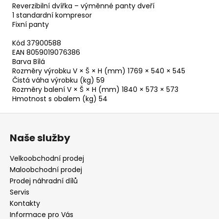
Reverzibilní dvířka – výměnné panty dveří
1 standardní kompresor
Fixní panty
Kód 37900588
EAN 8059019076386
Barva Bílá
Rozměry výrobku V × Š × H (mm) 1769 × 540 × 545
Čistá váha výrobku (kg) 59
Rozměry balení V × Š × H (mm) 1840 × 573 × 573
Hmotnost s obalem (kg) 54
Z
á
Naše služby
p
a
Velkoobchodní prodej
t
Maloobchodní prodej
í
Prodej náhradní dílů
Servis
Kontakty
Informace pro Vás