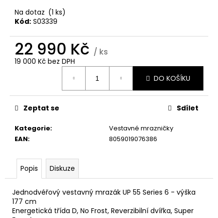
č
u
Na dotaz
(1 ks)
j
Kód:
S03339
e
m
22 990 Kč
/ ks
e
19 000 Kč bez DPH
Měrná
DO KOŠÍKU
cena:
WHIRLPOOL
VT
WOI4S8PPM1SX
Zeptat se
Sdílet
11
990
Kategorie
:
Vestavné mrazničky
Kč
EAN
:
8059019076386
Popis
Diskuze
Jednodvéřový vestavný mrazák UP 55 Series 6 - výška
177 cm
Energetická třída D, No Frost, Reverzibilní dvířka, Super