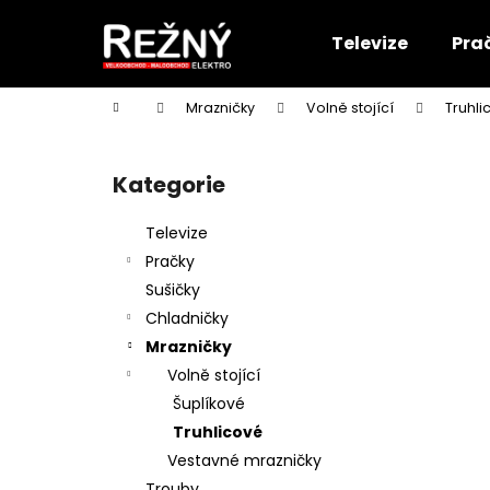
K
Přejít
na
o
Televize
Pra
obsah
Zpět
Zpět
š
do
do
í
Domů
Mrazničky
Volně stojící
Truhli
k
obchodu
obchodu
P
o
Kategorie
Přeskočit
s
kategorie
t
Televize
r
Pračky
a
Sušičky
n
Chladničky
n
Mrazničky
í
Volně stojící
p
Šuplíkové
a
Truhlicové
n
Vestavné mrazničky
e
Trouby