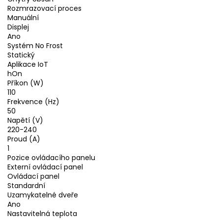
Rozmrazovací proces
Manuální
Displej
Ano
Systém No Frost
Statický
Aplikace IoT
hOn
Příkon (W)
110
Frekvence (Hz)
50
Napětí (V)
220-240
Proud (A)
1
Pozice ovládacího panelu
Externí ovládací panel
Ovládací panel
Standardní
Uzamykatelné dveře
Ano
Nastavitelná teplota