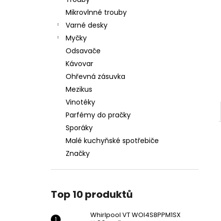
WHIRLPOOL VT WOI4S8PPM1SX
l
Mikrovlnné trouby
11 990 Kč
Varné desky
Myčky
Odsavače
Kávovar
Ohřevná zásuvka
Mezikus
Vinotéky
Parfémy do pračky
Sporáky
Malé kuchyňské spotřebiče
Značky
Top 10 produktů
Whirlpool VT WOI4S8PPM1SX