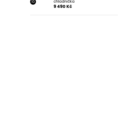
chladnička
9 490 Kč