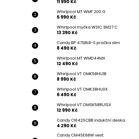
11 990 Kč
Whirlpool MT WMF 200 G
5 990 Kč
Whirlpool myčka WSIC 3M27 C
13 390 Kč
Candy BP 47SBL8-S pračka slim
8 490 Kč
Whirlpool MT WMD44MX
12 490 Kč
Whirlpool VT OMK58HU1B
8 990 Kč
Whirlpool VT OMK38HU0X
6 490 Kč
Whirlpool VT OMSK58RU1SX
12 990 Kč
Candy CI642SCBB indukční deska
4 290 Kč
Candy CM4SE68W vest.