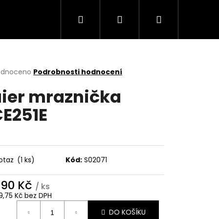
Hledat
Přihlášení
Nákupní
Trouby
Mikrovlnné trouby
Varné desky
košík
rné
odnoceno
Podrobnosti hodnocení
cení
ier mraznička
ktu
E251E
ček.
otaz
(1 ks)
Kód:
S02071
990 Kč
/ ks
Následující
9,75 Kč bez DPH
ná
DO KOŠÍKU
: