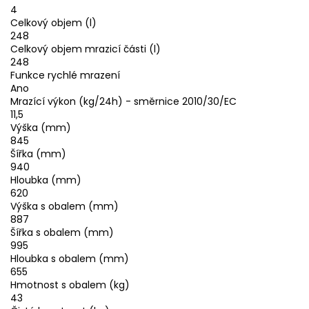
4
Celkový objem (l)
248
Celkový objem mrazicí části (l)
248
Funkce rychlé mrazení
Ano
Mrazící výkon (kg/24h) - směrnice 2010/30/EC
11,5
Výška (mm)
845
Šířka (mm)
940
Hloubka (mm)
620
Výška s obalem (mm)
887
Šířka s obalem (mm)
995
Hloubka s obalem (mm)
655
Hmotnost s obalem (kg)
43