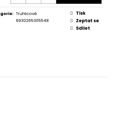
KA WSIC 3M27 C
Tisk
gorie
:
Truhlicové
6930265305548
Zeptat se
Sdílet