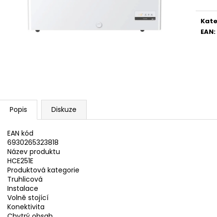
WHIRLPOOL MT WMF 200 G
WHIRLPOOL MYČ
5 990 Kč
13 390 Kč
Kate
EAN
:
Popis
Diskuze
EAN kód
6930265323818
Název produktu
HCE251E
Produktová kategorie
Truhlicová
Instalace
Volně stojící
Konektivita
Chytrý obsah