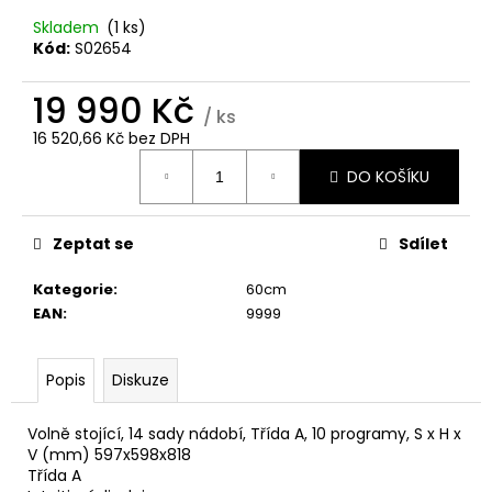
č
u
Skladem
(1 ks)
j
Kód:
S02654
e
m
19 990 Kč
/ ks
e
16 520,66 Kč bez DPH
Měrná
DO KOŠÍKU
cena:
CANDY
CI642SCBB
INDUKČNÍ
DESKA
Zeptat se
Sdílet
4
Kategorie
:
60cm
290
Kč
EAN
:
9999
Popis
Diskuze
Volně stojící, 14 sady nádobí, Třída A, 10 programy, S x H x
V (mm) 597x598x818
Třída A