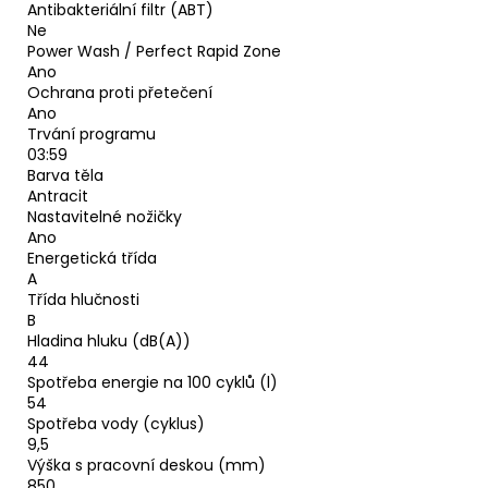
Antibakteriální filtr (ABT)
Ne
Power Wash / Perfect Rapid Zone
Ano
Ochrana proti přetečení
Ano
Trvání programu
03:59
Barva těla
Antracit
Nastavitelné nožičky
Ano
Energetická třída
A
Třída hlučnosti
B
Hladina hluku (dB(A))
44
Spotřeba energie na 100 cyklů (l)
54
Spotřeba vody (cyklus)
9,5
Výška s pracovní deskou (mm)
850