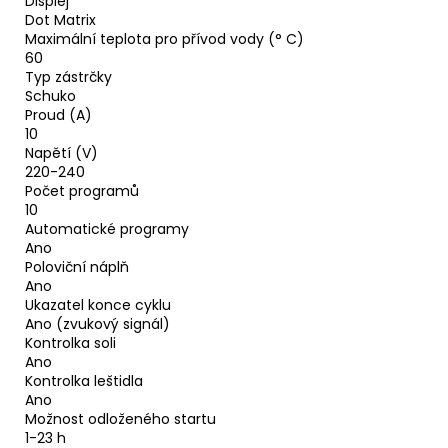
Displej
Dot Matrix
Maximální teplota pro přívod vody (° C)
60
Typ zástrčky
Schuko
Proud (A)
10
Napětí (V)
220-240
Počet programů
10
Automatické programy
Ano
Poloviční náplň
Ano
Ukazatel konce cyklu
Ano (zvukový signál)
Kontrolka soli
Ano
Kontrolka leštidla
Ano
Možnost odloženého startu
1-23 h