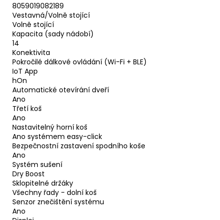
8059019082189
Vestavná/Volně stojící
Volně stojící
Kapacita (sady nádobí)
14
Konektivita
Pokročilé dálkové ovládání (Wi-Fi + BLE)
IoT App
hOn
Automatické otevírání dveří
Ano
Třetí koš
Ano
Nastavitelný horní koš
Ano systémem easy-click
Bezpečnostní zastavení spodního koše
Ano
Systém sušení
Dry Boost
Sklopitelné držáky
Všechny řady - dolní koš
Senzor znečištění systému
Ano