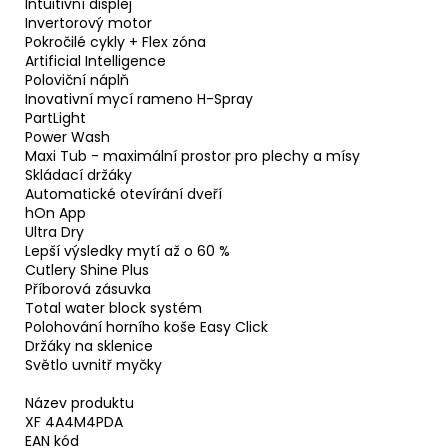
Intuitivní displej
Invertorový motor
Pokročilé cykly + Flex zóna
Artificial Intelligence
Poloviční náplň
Inovativní mycí rameno H-Spray
PartLight
Power Wash
Maxi Tub - maximální prostor pro plechy a mísy
Skládací držáky
Automatické otevírání dveří
hOn App
Ultra Dry
Lepší výsledky mytí až o 60 %
Cutlery Shine Plus
Příborová zásuvka
Total water block systém
Polohování horního koše Easy Click
Držáky na sklenice
Světlo uvnitř myčky
Název produktu
XF 4A4M4PDA
EAN kód