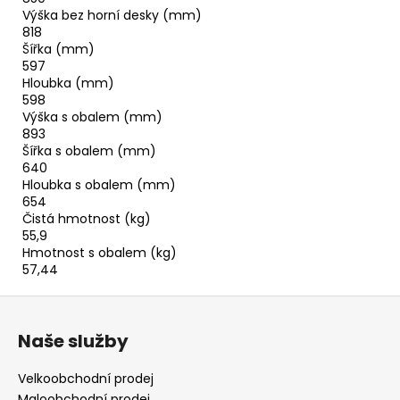
Výška bez horní desky (mm)
818
Šířka (mm)
597
Hloubka (mm)
598
Výška s obalem (mm)
893
Šířka s obalem (mm)
640
Hloubka s obalem (mm)
654
Čistá hmotnost (kg)
55,9
Hmotnost s obalem (kg)
57,44
Z
á
Naše služby
p
a
Velkoobchodní prodej
t
Maloobchodní prodej