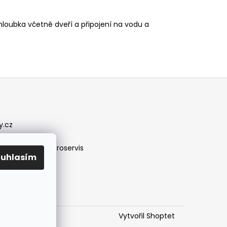
loubka včetně dveří a připojení na vodu a
y.cz
/jirireznyelektroservis
ouhlasím
Vytvořil Shoptet