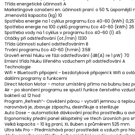
Třída energetické účinnosti A
Marketingové označení en. účinnosti praní: o 50 % úspornější n
Jmenovitá kapacita (kg) 10
Spotřeba energie na 1 cyklus programu Eco 40-60 (kWh) 0,25
Spotřeba energie na 100 cyklů programu Eco 40-60 (kWh) 26
Spotřeba vody na 1 cyklus v programu Eco 40-60 (l) 45
Otáčky při odstřeďování (ot./min) 1330
Třída účinnosti sušení odstřeďováním B
Trvání programu Eco 40-60 (h:min) 3:58
Úroveň emisí hluku ve fázi odstřeďování (dB(A) re 1 pW) 70
Emisní třída hluku šířeného vzduchem při odstřeďování A
Technologie
Wifi + Bluetooth připojení - bezdotykové připojení k Wifi a ovl
dalšími programy a funkcemi
Direct Motion Motor – motor umístěný přímo na bubnu bez po
Air - po skončení programu se spustí funkce čerstvého vzduc
bakterií až 12 hod
Program „Refresh“- Osvěžení párou - vytváří jemnou a teplou 
narovnává je, zbavuje zápachu, desinfikuje a sterilizuje
Auto Dose – automatické dávkování pracího prostředku a av
Ergonomicky přední panel sklopitelný ve třech úrovních pro s
Velká kapacita – 10 kg praní, XL Buben s průměrem 525 mm
Ultra Mix Pro - Předmíchává prací prostředek a vzduch pro hlo