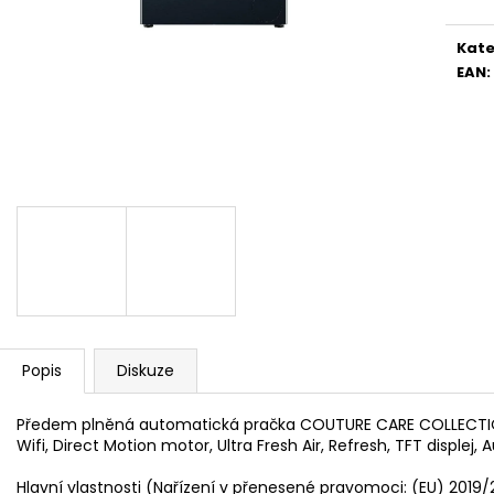
WHIRLPOOL MT WMF 200 G
WHIRLPOOL MYČ
5 990 Kč
13 390 Kč
Kate
EAN
:
Popis
Diskuze
Předem plněná automatická pračka COUTURE CARE COLLECTIO
Wifi, Direct Motion motor, Ultra Fresh Air, Refresh, TFT displej, 
Hlavní vlastnosti (Nařízení v přenesené pravomoci: (EU) 2019/