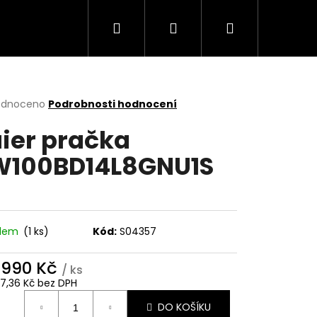
Hledat
Přihlášení
Nákupní
Trouby
Mikrovlnné trouby
Varné desky
košík
rné
odnoceno
Podrobnosti hodnocení
cení
ier pračka
ktu
100BD14L8GNU1S
ček.
adem
(1 ks)
Kód:
S04357
 990 Kč
/ ks
Následující
17,36 Kč bez DPH
ná
DO KOŠÍKU
: