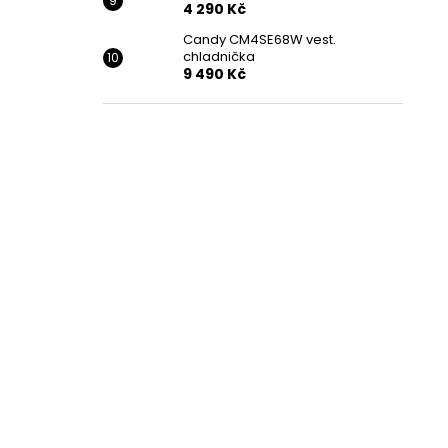
4 290 Kč
Candy CM4SE68W vest.
chladnička
9 490 Kč