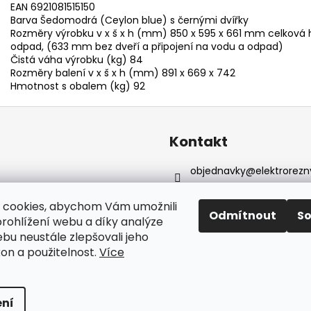
EAN 6921081515150
Barva Šedomodrá (Ceylon blue) s černými dvířky
Rozměry výrobku v x š x h (mm) 850 x 595 x 661 mm celková h
odpad, (633 mm bez dveří a připojení na vodu a odpad)
Čistá váha výrobku (kg) 84
Rozměry balení v x š x h (mm) 891 x 669 x 742
Hmotnost s obalem (kg) 92
Kontakt
objednavky
@
elektrorezn
602 155 983
https://www.facebook.com
 cookies, abychom Vám umožnili
Odmítnout
S
reznyelektro
rohlížení webu a díky analýze
bu neustále zlepšovali jeho
kon a použitelnost.
Více
yhrazena.
ní