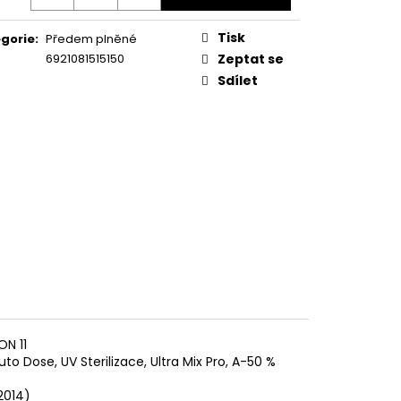
KA WSIC 3M27 C
Tisk
gorie
:
Předem plněné
6921081515150
Zeptat se
Sdílet
N 11
Auto Dose, UV Sterilizace, Ultra Mix Pro, A-50 %
2014)