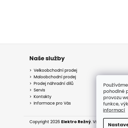
Z
á
Naše služby
p
a
Velkoobchodní prodej
t
Maloobchodní prodej
í
Prodej náhradní dílů
Používáme
Servis
pohodlné p
Kontakty
provozu we
Informace pro Vás
funkce, vý
informací
Copyright 2026
Elektro Režný
. Všechna práva v
Nastave