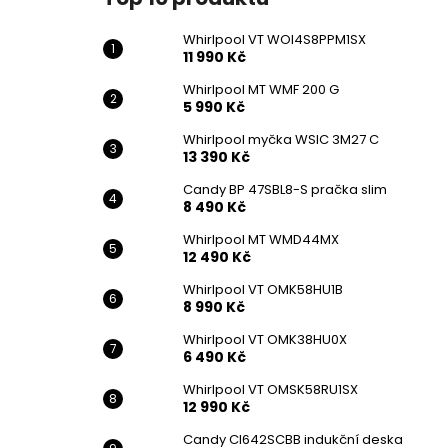
Whirlpool VT WOI4S8PPM1SX
11 990 Kč
Whirlpool MT WMF 200 G
5 990 Kč
Whirlpool myčka WSIC 3M27 C
13 390 Kč
Candy BP 47SBL8-S pračka slim
8 490 Kč
Whirlpool MT WMD44MX
12 490 Kč
Whirlpool VT OMK58HU1B
8 990 Kč
Whirlpool VT OMK38HU0X
6 490 Kč
Whirlpool VT OMSK58RU1SX
12 990 Kč
Candy CI642SCBB indukční deska