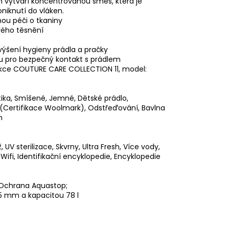
 vytváří koncentrovanou směs, která je
niknutí do vláken.
ou péči o tkaniny
vého těsnění
výšení hygieny prádla a pračky
u pro bezpečný kontakt s prádlem
ekce COUTURE CARE COLLECTION 11, model:
tika, Smíšené, Jemné, Dětské prádlo,
a (Certifikace Woolmark), Odstřeďování, Bavlna
h
UV sterilizace, Skvrny, Ultra Fresh, Více vody,
 Wifi, Identifikační encyklopedie, Encyklopedie
; Ochrana Aquastop;
5 mm a kapacitou 78 l