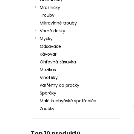
WHIRLPOOL VT WOI4S8PPM1SX
l
Mrazničky
11 990 Kč
Trouby
Mikrovlnné trouby
Varné desky
Myčky
Odsavače
Kávovar
Ohřevná zásuvka
Mezikus
Vinotéky
Parfémy do pračky
Sporáky
Malé kuchyňské spotřebiče
Značky
Top 10 produktů