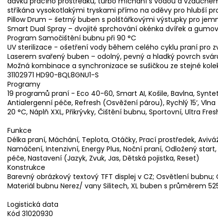
dávku pracího prostředku, turbo míchání s vodou a vzduchem
stříkána vysokotlakými tryskami přímo na oděvy pro hlubší pro
Pillow Drum – šetrný buben s polštářkovými výstupky pro jemn
Smart Dual Spray – dvojité sprchování okénka dvířek a gumo
Program Samočištění bubnu při 90 °C
UV sterilizace - ošetření vody během celého cyklu praní pro z
Laserem svařený buben – odolný, pevný a hladký povrch svár
Možná kombinace a synchronizace se sušičkou ze stejné kol
31102971 HD90-BQL8GNU1-S
Programy
19 programů praní - Eco 40-60, Smart AI, Košile, Bavlna, Synte
Antialergenní péče, Refresh (Osvěžení párou), Rychlý 15‘, Vln
20 °C, Náplň XXL, Přikrývky, Čištění bubnu, Sportovní, Ultra Fres
Funkce
Délka praní, Máchání, Teplota, Otáčky, Prací prostředek, Aviváž, 
Namáčení, Intenzivní, Energy Plus, Noční praní, Odložený start,
péče, Nastavení (Jazyk, Zvuk, Jas, Dětská pojistka, Reset)
Konstrukce
Barevný obrázkový textový TFT displej v CZ; Osvětlení bubnu
Materiál bubnu Nerez/ vany Silitech, XL buben s průměrem 52
Logistická data
Kód 31020930