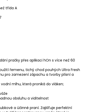
ež třída A
7
ádání pračky přes aplikaci hOn s více než 60
užití řemenu, tichý chod pouhých Ultra Fresh
hu pro zamezení zápachu a tvorby plísní a
vodní mlhu, která proniká do vláken;
iváže
nadnou obsluhu a viditelnost
ubkové a účinné praní. Zajišťuje perfektní