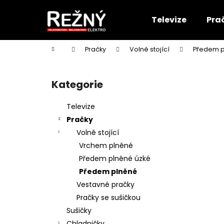
K
Přejít
na
o
Televize
Pra
obsah
Zpět
Zpět
š
do
do
í
Domů
Pračky
Volně stojící
Předem 
k
obchodu
obchodu
P
o
Kategorie
Přeskočit
s
kategorie
t
Televize
r
Pračky
a
Volně stojící
n
Vrchem plněné
n
Předem plněné úzké
í
Předem plněné
p
Vestavné pračky
a
Pračky se sušičkou
n
Sušičky
e
Chladničky