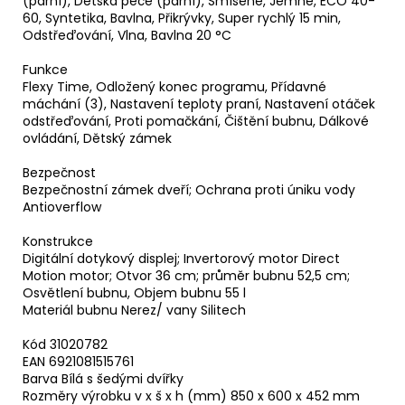
(parní), Dětská péče (parní), Smíšené, Jemné, ECO 40-
60, Syntetika, Bavlna, Přikrývky, Super rychlý 15 min,
Odstřeďování, Vlna, Bavlna 20 °C
Funkce
Flexy Time, Odložený konec programu, Přídavné
máchání (3), Nastavení teploty praní, Nastavení otáček
odstřeďování, Proti pomačkání, Čištění bubnu, Dálkové
ovládání, Dětský zámek
Bezpečnost
Bezpečnostní zámek dveří; Ochrana proti úniku vody
Antioverflow
Konstrukce
Digitální dotykový displej; Invertorový motor Direct
Motion motor; Otvor 36 cm; průměr bubnu 52,5 cm;
Osvětlení bubnu, Objem bubnu 55 l
Materiál bubnu Nerez/ vany Silitech
Kód 31020782
EAN 6921081515761
Barva Bílá s šedými dvířky
Rozměry výrobku v x š x h (mm) 850 x 600 x 452 mm