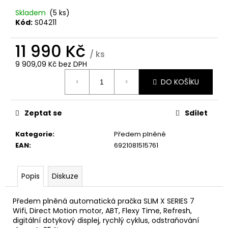
č
u
Skladem
(5 ks)
j
Kód:
S04211
e
m
11 990 Kč
/ ks
e
9 909,09 Kč bez DPH
Měrná
DO KOŠÍKU
cena:
WHIRLPOOL
VT
OMK38HU0X
Zeptat se
Sdílet
6
490
Kategorie
:
Předem plněné
Kč
EAN
:
6921081515761
Popis
Diskuze
Předem plněná automatická pračka SLIM X SERIES 7
Wifi, Direct Motion motor, ABT, Flexy Time, Refresh,
digitální dotykový displej, rychlý cyklus, odstraňování