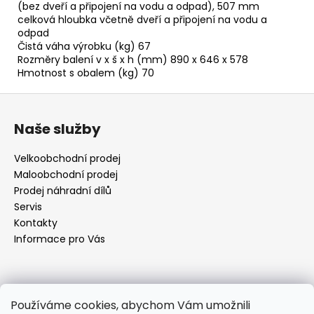
(bez dveří a připojení na vodu a odpad), 507 mm
celková hloubka včetně dveří a připojení na vodu a
odpad
Čistá váha výrobku (kg) 67
Rozměry balení v x š x h (mm) 890 x 646 x 578
Hmotnost s obalem (kg) 70
Z
á
Naše služby
p
a
Velkoobchodní prodej
t
Maloobchodní prodej
í
Prodej náhradní dílů
Servis
Kontakty
Informace pro Vás
Kontakt
Používáme cookies, abychom Vám umožnili