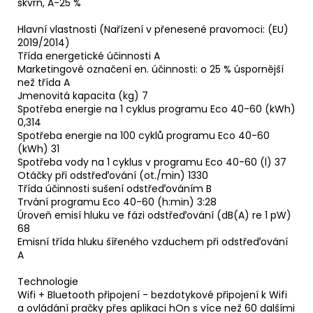
skvrn, A-25 %
Hlavní vlastnosti (Nařízení v přenesené pravomoci: (EU)
2019/2014)
Třída energetické účinnosti A
Marketingové označení en. účinnosti: o 25 % úspornější
než třída A
Jmenovitá kapacita (kg) 7
Spotřeba energie na 1 cyklus programu Eco 40-60 (kWh)
0,314
Spotřeba energie na 100 cyklů programu Eco 40-60
(kWh) 31
Spotřeba vody na 1 cyklus v programu Eco 40-60 (l) 37
Otáčky při odstřeďování (ot./min) 1330
Třída účinnosti sušení odstřeďováním B
Trvání programu Eco 40-60 (h:min) 3:28
Úroveň emisí hluku ve fázi odstřeďování (dB(A) re 1 pW)
68
Emisní třída hluku šířeného vzduchem při odstřeďování
A
Technologie
Wifi + Bluetooth připojení - bezdotykové připojení k Wifi
a ovládání pračky přes aplikaci hOn s více než 60 dalšími