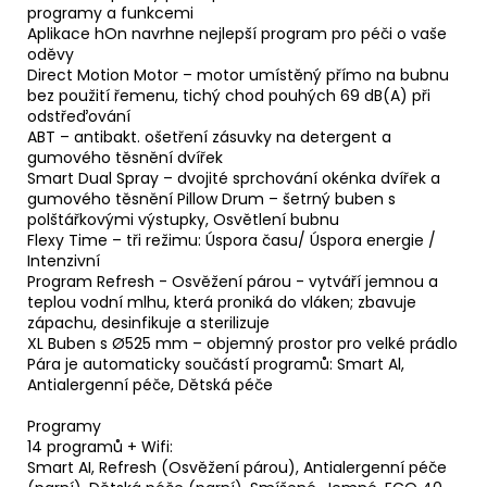
programy a funkcemi
Aplikace hOn navrhne nejlepší program pro péči o vaše
oděvy
Direct Motion Motor – motor umístěný přímo na bubnu
bez použití řemenu, tichý chod pouhých 69 dB(A) při
odstřeďování
ABT – antibakt. ošetření zásuvky na detergent a
gumového těsnění dvířek
Smart Dual Spray – dvojité sprchování okénka dvířek a
gumového těsnění Pillow Drum – šetrný buben s
polštářkovými výstupky, Osvětlení bubnu
Flexy Time – tři režimu: Úspora času/ Úspora energie /
Intenzivní
Program Refresh - Osvěžení párou - vytváří jemnou a
teplou vodní mlhu, která proniká do vláken; zbavuje
zápachu, desinfikuje a sterilizuje
XL Buben s Ø525 mm – objemný prostor pro velké prádlo
Pára je automaticky součástí programů: Smart Al,
Antialergenní péče, Dětská péče
Programy
14 programů + Wifi:
Smart AI, Refresh (Osvěžení párou), Antialergenní péče