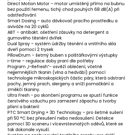
Direct Motion Motor – motor umístěný přímo na bubnu
bez použití řemenu, tichý chod pouhých 68 dB(A) při
odstřeďování
Smart Dosing – auto dávkovač pracího prostředku a
aviváže na 20 cyklů
ABT – antibakt. ošetření zásuvky na detergent a
gumového těsnění dvířek
Dual Spray – systém údržby těsnění a vnitřního skla
dveří pomocí 2 trysek
PillowDrum – šetrný buben s polštářkovými výstupky
i-time – regulace doby praní dle potřeby
Program „I-Refresh“- osvěží oblečení, včetně
nejjemnějších tkanin (vlna a hedvábí) pomocí
technologie mikroskopických částic páry, která odstraní
pachy, jemný prach, alergeny a sníží pomačkání a
změkčí tkaniny.
Ultra Fresh - po skončení programu se spustí funkce
čerstvého vzduchu pro zamezení zápachu a tvorby
plísní a bakterií
PTC Smart Drying + 3D Technology – pro šetrné sušení
při 50 °C bez přesušení nebo nedosušení. Detekce
pomocí 3D scaneru i vícevrstevnatých oděvů, které se
tak dokonale vysuší.