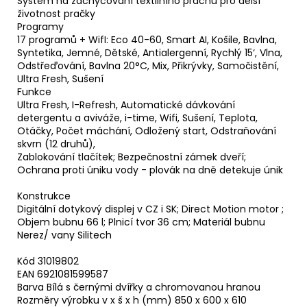
Systém na zachycování textilního prachu pro delší
životnost pračky
Programy
17 programů + WifI: Eco 40-60, Smart AI, Košile, Bavlna,
Syntetika, Jemné, Dětské, Antialergenní, Rychlý 15‘, Vlna,
Odstřeďování, Bavlna 20°C, Mix, Přikrývky, Samočistění,
Ultra Fresh, Sušení
Funkce
Ultra Fresh, I-Refresh, Automatické dávkování
detergentu a aviváže, i-time, Wifi, Sušení, Teplota,
Otáčky, Počet máchání, Odložený start, Odstraňování
skvrn (12 druhů),
Zablokování tlačítek; Bezpečnostní zámek dveří;
Ochrana proti úniku vody - plovák na dně detekuje únik
Konstrukce
Digitální dotykový displej v CZ i SK; Direct Motion motor ;
Objem bubnu 66 l; Plnicí tvor 36 cm; Materiál bubnu
Nerez/ vany Silitech
Kód 31019802
EAN 6921081599587
Barva Bílá s černými dvířky a chromovanou hranou
Rozměry výrobku v x š x h (mm) 850 x 600 x 610