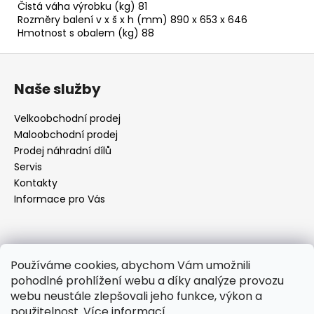
Čistá váha výrobku (kg) 81
Rozměry balení v x š x h (mm) 890 x 653 x 646
Hmotnost s obalem (kg) 88
Z
á
Naše služby
p
a
Velkoobchodní prodej
t
Maloobchodní prodej
í
Prodej náhradní dílů
Servis
Kontakty
Informace pro Vás
Kontakt
Používáme cookies, abychom Vám umožnili
pohodlné prohlížení webu a díky analýze provozu
objednavky
@
elektrorezny.cz
webu neustále zlepšovali jeho funkce, výkon a
602 155 983
použitelnost.
Více informací