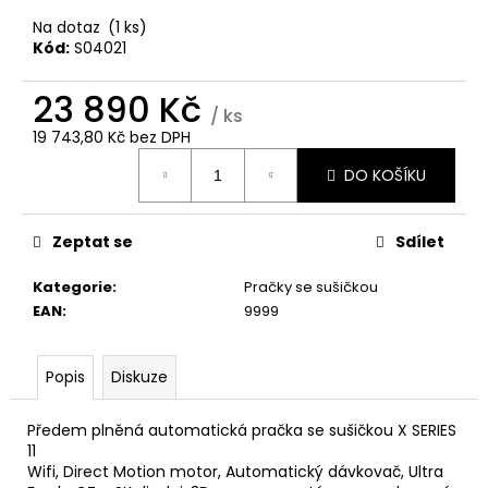
č
u
Na dotaz
(1 ks)
j
Kód:
S04021
e
m
23 890 Kč
/ ks
e
19 743,80 Kč bez DPH
Měrná
DO KOŠÍKU
cena:
WHIRLPOOL
VT
OMSK58RU1SX
Zeptat se
Sdílet
12
990
Kategorie
:
Pračky se sušičkou
Kč
EAN
:
9999
Popis
Diskuze
Předem plněná automatická pračka se sušičkou X SERIES
11
Wifi, Direct Motion motor, Automatický dávkovač, Ultra