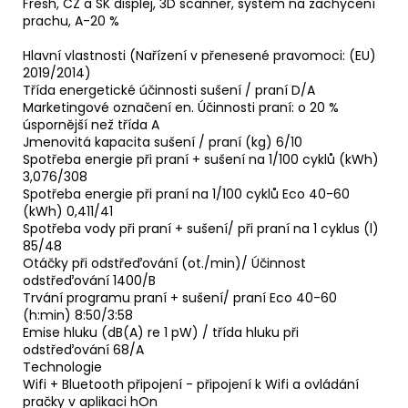
Fresh, CZ a SK displej, 3D scanner, systém na zachycení
prachu, A-20 %
Hlavní vlastnosti (Nařízení v přenesené pravomoci: (EU)
2019/2014)
Třída energetické účinnosti sušení / praní D/A
Marketingové označení en. Účinnosti praní: o 20 %
úspornější než třída A
Jmenovitá kapacita sušení / praní (kg) 6/10
Spotřeba energie při praní + sušení na 1/100 cyklů (kWh)
3,076/308
Spotřeba energie při praní na 1/100 cyklů Eco 40-60
(kWh) 0,411/41
Spotřeba vody při praní + sušení/ při praní na 1 cyklus (l)
85/48
Otáčky při odstřeďování (ot./min)/ Účinnost
odstřeďování 1400/B
Trvání programu praní + sušení/ praní Eco 40-60
(h:min) 8:50/3:58
Emise hluku (dB(A) re 1 pW) / třída hluku při
odstřeďování 68/A
Technologie
Wifi + Bluetooth připojení - připojení k Wifi a ovládání
pračky v aplikaci hOn