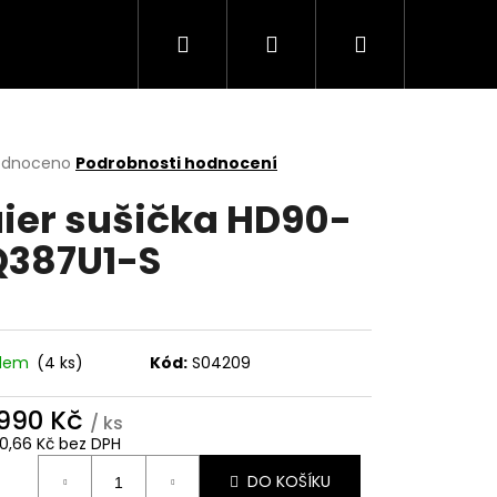
Hledat
Přihlášení
Nákupní
Trouby
Mikrovlnné trouby
Varné desky
košík
rné
odnoceno
Podrobnosti hodnocení
cení
ier sušička HD90-
ktu
387U1-S
ček.
adem
(4 ks)
Kód:
S04209
 990 Kč
/ ks
Následující
20,66 Kč bez DPH
ná
DO KOŠÍKU
: