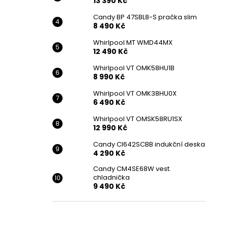
13 390 Kč
Candy BP 47SBL8-S pračka slim
8 490 Kč
Whirlpool MT WMD44MX
12 490 Kč
Whirlpool VT OMK58HU1B
8 990 Kč
Whirlpool VT OMK38HU0X
6 490 Kč
Whirlpool VT OMSK58RU1SX
12 990 Kč
Candy CI642SCBB indukční deska
4 290 Kč
Candy CM4SE68W vest.
chladnička
9 490 Kč