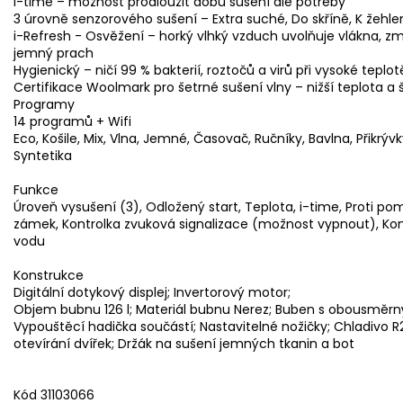
i-time – možnost prodloužit dobu sušení dle potřeby
3 úrovně senzorového sušení – Extra suché, Do skříně, K žehle
i-Refresh - Osvěžení – horký vlhký vzduch uvolňuje vlákna, z
jemný prach
Hygienický – ničí 99 % bakterií, roztočů a virů při vysoké teplot
Certifikace Woolmark pro šetrné sušení vlny – nižší teplota a
Programy
14 programů + Wifi
Eco, Košile, Mix, Vlna, Jemné, Časovač, Ručníky, Bavlna, Přikrýv
Syntetika
Funkce
Úroveň vysušení (3), Odložený start, Teplota, i-time, Proti pom
zámek, Kontrolka zvuková signalizace (možnost vypnout), Kontr
vodu
Konstrukce
Digitální dotykový displej; Invertorový motor;
Objem bubnu 126 l; Materiál bubnu Nerez; Buben s obousmě
Vypouštěcí hadička součástí; Nastavitelné nožičky; Chladivo R
otevírání dvířek; Držák na sušení jemných tkanin a bot
Kód 31103066