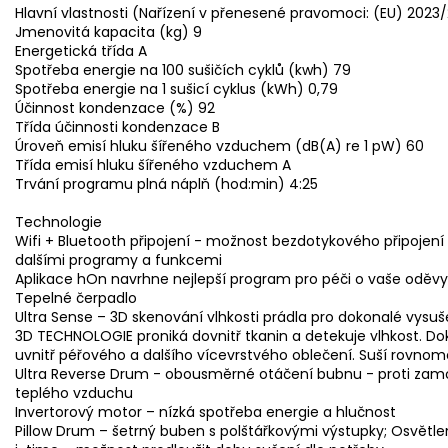
Hlavní vlastnosti (Nařízení v přenesené pravomoci: (EU) 2023
Jmenovitá kapacita (kg) 9
Energetická třída A
Spotřeba energie na 100 sušičích cyklů (kwh) 79
Spotřeba energie na 1 sušicí cyklus (kWh) 0,79
Účinnost kondenzace (%) 92
Třída účinnosti kondenzace B
Úroveň emisí hluku šířeného vzduchem (dB(A) re 1 pW) 60
Třída emisí hluku šířeného vzduchem A
Trvání programu plná náplň (hod:min) 4:25
Technologie
Wifi + Bluetooth připojení - možnost bezdotykového připojení k
dalšími programy a funkcemi
Aplikace hOn navrhne nejlepší program pro péči o vaše oděvy
Tepelné čerpadlo
Ultra Sense – 3D skenování vlhkosti prádla pro dokonalé vysu
3D TECHNOLOGIE proniká dovnitř tkanin a detekuje vlhkost. D
uvnitř péřového a dalšího vícevrstvého oblečení. Suší rovnomě
Ultra Reverse Drum - obousměrné otáčení bubnu - proti zamo
teplého vzduchu
Invertorový motor – nízká spotřeba energie a hlučnost
Pillow Drum – šetrný buben s polštářkovými výstupky; Osvětl