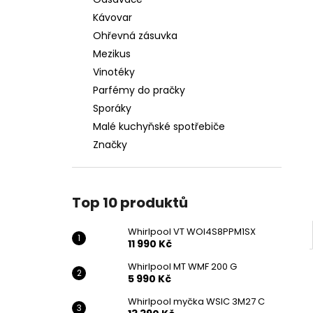
WHIRLPOOL VT WOI4S8PPM1SX
l
Kávovar
11 990 Kč
Ohřevná zásuvka
Mezikus
Vinotéky
Parfémy do pračky
Sporáky
Malé kuchyňské spotřebiče
Značky
Top 10 produktů
Whirlpool VT WOI4S8PPM1SX
11 990 Kč
Whirlpool MT WMF 200 G
5 990 Kč
Whirlpool myčka WSIC 3M27 C