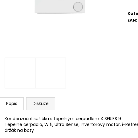
WHIRLPOOL MT WMF 200 G
WHIRLPOOL MYČ
5 990 Kč
13 390 Kč
Kate
EAN
:
Popis
Diskuze
Kondenzační sušička s tepelným čerpadlem X SERIES 9
Tepelné čerpadlo, Wifi, Ultra Sense, Invertorový motor, i-Refres
držák na boty