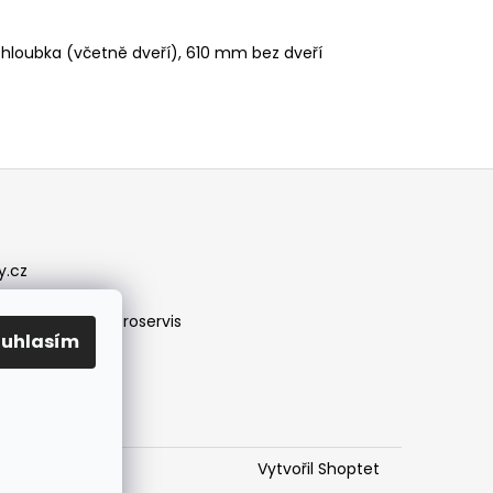
hloubka (včetně dveří), 610 mm bez dveří
y.cz
/jirireznyelektroservis
ouhlasím
Vytvořil Shoptet