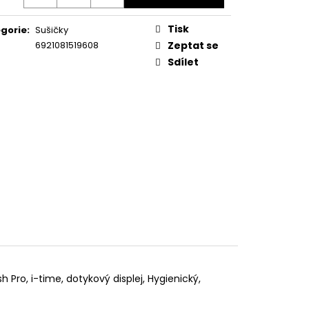
KA WSIC 3M27 C
Tisk
gorie
:
Sušičky
6921081519608
Zeptat se
Sdílet
h Pro, i-time, dotykový displej, Hygienický,