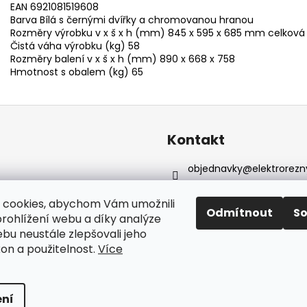
EAN 6921081519608
Barva Bílá s černými dvířky a chromovanou hranou
Rozměry výrobku v x š x h (mm) 845 x 595 x 685 mm celková 
Čistá váha výrobku (kg) 58
Rozměry balení v x š x h (mm) 890 x 668 x 758
Hmotnost s obalem (kg) 65
Kontakt
objednavky
@
elektrorezn
602 155 983
https://www.facebook.com
 cookies, abychom Vám umožnili
Odmítnout
S
reznyelektro
rohlížení webu a díky analýze
bu neustále zlepšovali jeho
kon a použitelnost.
Více
yhrazena.
ní