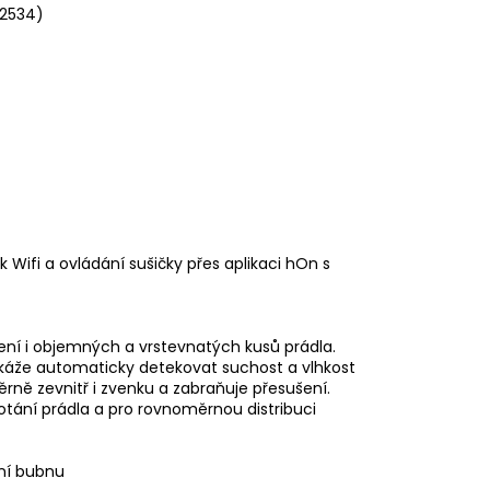
/2534)
 Wifi a ovládání sušičky přes aplikaci hOn s
šení i objemných a vrstevnatých kusů prádla.
okáže automaticky detekovat suchost a vlhkost
rně zevnitř i zvenku a zabraňuje přesušení.
tání prádla a pro rovnoměrnou distribuci
ení bubnu