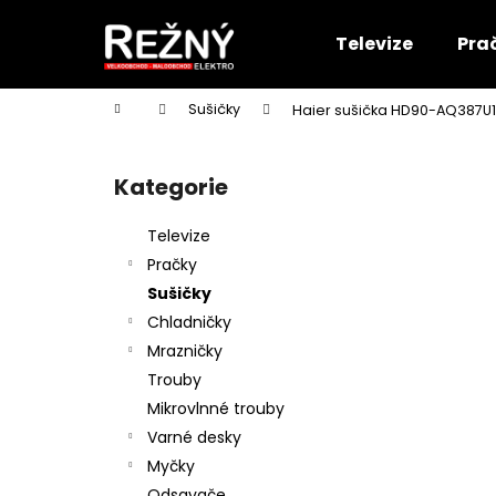
K
Přejít
na
o
Televize
Pra
obsah
Zpět
Zpět
š
do
do
í
Domů
Sušičky
Haier sušička HD90-AQ387U
k
obchodu
obchodu
P
o
Kategorie
Přeskočit
s
kategorie
t
Televize
r
Pračky
a
Sušičky
n
Chladničky
n
Mrazničky
í
Trouby
p
Mikrovlnné trouby
a
Varné desky
n
Myčky
e
Odsavače