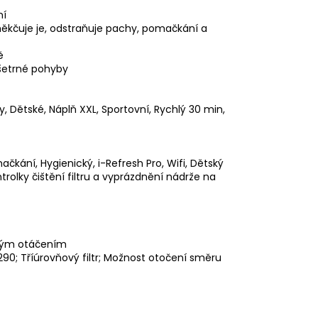
ní
měkčuje je, odstraňuje pachy, pomačkání a
ě
 šetrné pohyby
ky, Dětské, Náplň XXL, Sportovní, Rychlý 30 min,
ačkání, Hygienický, i-Refresh Pro, Wifi, Dětský
olky čištění filtru a vyprázdnění nádrže na
rným otáčením
290; Tříúrovňový filtr; Možnost otočení směru