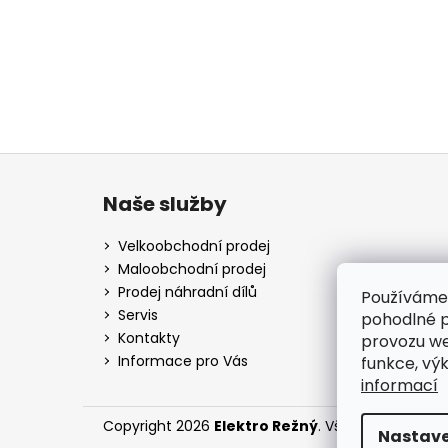
Z
á
Naše služby
p
a
Velkoobchodní prodej
t
Maloobchodní prodej
í
Prodej náhradní dílů
Používáme
Servis
pohodlné p
Kontakty
provozu we
Informace pro Vás
funkce, vý
informací
Copyright 2026
Elektro Režný
. Všechna práva v
Nastave