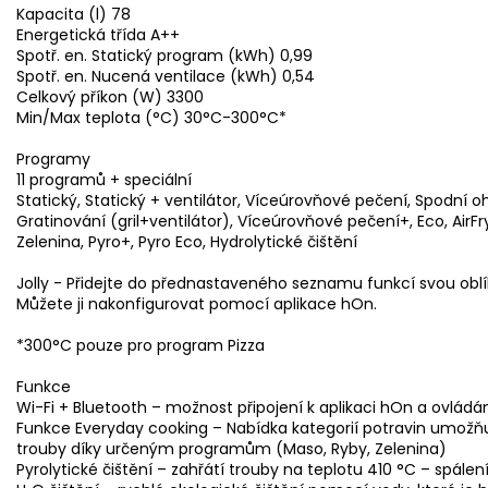
Kapacita (l) 78
Energetická třída A++
Spotř. en. Statický program (kWh) 0,99
Spotř. en. Nucená ventilace (kWh) 0,54
Celkový příkon (W) 3300
Min/Max teplota (°C) 30°C-300°C*
Programy
11 programů + speciální
Statický, Statický + ventilátor, Víceúrovňové pečení, Spodní ohř
Gratinování (gril+ventilátor), Víceúrovňové pečení+, Eco, AirFry
Zelenina, Pyro+, Pyro Eco, Hydrolytické čištění
Jolly - Přidejte do přednastaveného seznamu funkcí svou oblí
Můžete ji nakonfigurovat pomocí aplikace hOn.
*300°C pouze pro program Pizza
Funkce
Wi-Fi + Bluetooth – možnost připojení k aplikaci hOn a ovládá
Funkce Everyday cooking – Nabídka kategorií potravin umožňu
trouby díky určeným programům (Maso, Ryby, Zelenina)
Pyrolytické čištění – zahřátí trouby na teplotu 410 °C – spálen