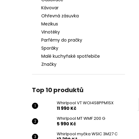
WHIRLPOOL VT WOI4S8PPM1SX
l
Kávovar
11 990 Kč
Ohřevná zásuvka
Mezikus
Vinotéky
Parfémy do pračky
Sporáky
Malé kuchyňské spotřebiče
Značky
Top 10 produktů
Whirlpool VT WOI4S8PPM1SX
11 990 Kč
Whirlpool MT WMF 200 G
5 990 Kč
Whirlpool myčka WSIC 3M27 C