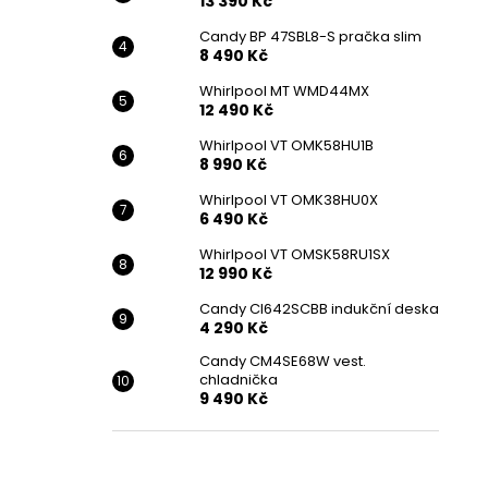
13 390 Kč
Candy BP 47SBL8-S pračka slim
8 490 Kč
Whirlpool MT WMD44MX
12 490 Kč
Whirlpool VT OMK58HU1B
8 990 Kč
Whirlpool VT OMK38HU0X
6 490 Kč
Whirlpool VT OMSK58RU1SX
12 990 Kč
Candy CI642SCBB indukční deska
4 290 Kč
Candy CM4SE68W vest.
chladnička
9 490 Kč