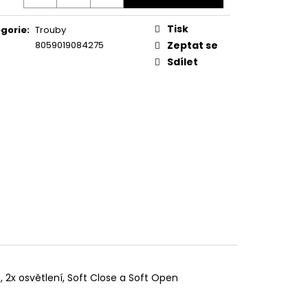
KA WSIC 3M27 C
Tisk
gorie
:
Trouby
8059019084275
Zeptat se
Sdílet
, 2x osvětlení, Soft Close a Soft Open