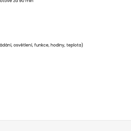
 hotové za 90 min
ádání, osvětlení, funkce, hodiny, teplota)