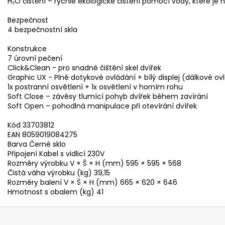
H₂O čištění – rychlé ekologické čištění pomocí vody, které je
Bezpečnost
4 bezpečnostní skla
Konstrukce
7 úrovní pečení
Click&Clean - pro snadné čištění skel dvířek
Graphic UX - Plně dotykové ovládání + bílý displej (dálkové ovl
1x postranní osvětlení + 1x osvětlení v horním rohu
Soft Close – závěsy tlumící pohyb dvířek během zavírání
Soft Open – pohodlná manipulace při otevírání dvířek
Kód 33703812
EAN 8059019084275
Barva Černé sklo
Připojení Kabel s vidlicí 230V
Rozměry výrobku V × Š × H (mm) 595 × 595 × 568
Čistá váha výrobku (kg) 39,15
Rozměry balení V × Š × H (mm) 665 × 620 × 646
Hmotnost s obalem (kg) 41