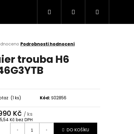
Hledat
Přihlášení
Nákupní
Trouby
Mikrovlnné trouby
Varné desky
košík
rné
odnoceno
Podrobnosti hodnocení
cení
ier trouba H6
ktu
46G3YTB
ček.
otaz
(1 ks)
Kód:
S02856
 990 Kč
/ ks
Následující
35,54 Kč bez DPH
ná
DO KOŠÍKU
: