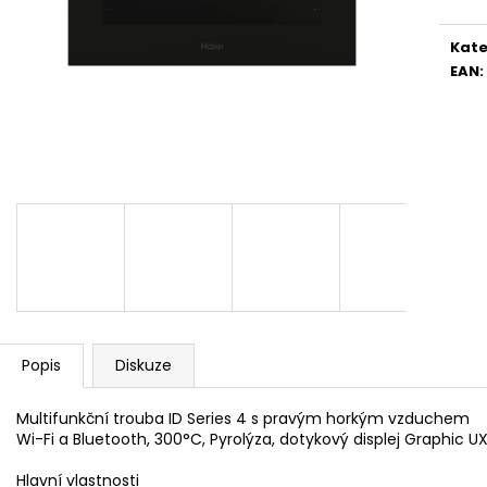
WHIRLPOOL MT WMF 200 G
WHIRLPOOL MYČ
5 990 Kč
13 390 Kč
Kate
EAN
:
Popis
Diskuze
Multifunkční trouba ID Series 4 s pravým horkým vzduchem
Wi-Fi a Bluetooth, 300°C, Pyrolýza, dotykový displej Graphic UX
Hlavní vlastnosti