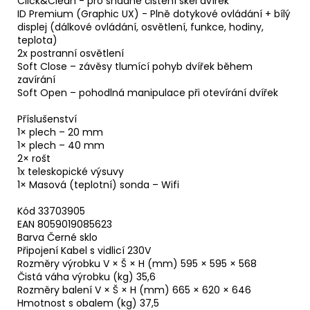
Click&Clean - pro snadné čištění skel dvířek
ID Premium (Graphic UX) - Plně dotykové ovládání + bílý
displej (dálkové ovládání, osvětlení, funkce, hodiny,
teplota)
2x postranní osvětlení
Soft Close – závěsy tlumící pohyb dvířek během
zavírání
Soft Open – pohodlná manipulace při otevírání dvířek
Příslušenství
1× plech – 20 mm
1× plech – 40 mm
2× rošt
1x teleskopické výsuvy
1× Masová (teplotní) sonda – Wifi
Kód 33703905
EAN 8059019085623
Barva Černé sklo
Připojení Kabel s vidlicí 230V
Rozměry výrobku V × Š × H (mm) 595 × 595 × 568
Čistá váha výrobku (kg) 35,6
Rozměry balení V × Š × H (mm) 665 × 620 × 646
Hmotnost s obalem (kg) 37,5