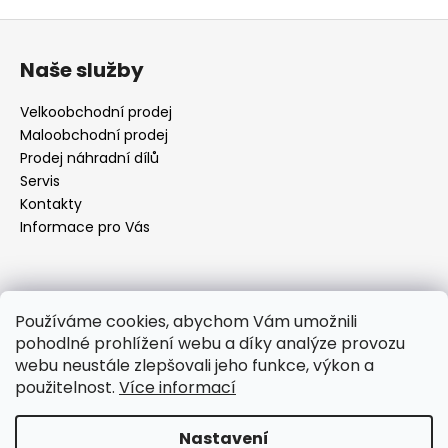
Z
á
Naše služby
p
a
Velkoobchodní prodej
t
Maloobchodní prodej
í
Prodej náhradní dílů
Servis
Kontakty
Informace pro Vás
Kontakt
Používáme cookies, abychom Vám umožnili
pohodlné prohlížení webu a díky analýze provozu
objednavky
@
elektrorezny.cz
webu neustále zlepšovali jeho funkce, výkon a
602 155 983
použitelnost.
Více informací
https://www.facebook.com/jirireznyelektroservis
reznyelektro
Nastavení