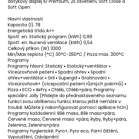
dotykový displej ID Premium, 2x osvětlení, Soft Close a
Soft Open
Hlavní vlastnosti
Kapacita (l) 78
Energetická třída A++
Spotř. en. Statický program (kWh) 0,99
Spotř. en. Nucená ventilace (kWh) 0,54
Celkový příkon (W) 3300
Min/Max teplota (°C) 30°C-250°C / Pizza max. 300°C
Programy
Programy hlavní: Statický ▪ Statický+ventilátor ▪
Víceúrovňové pečení ▪ Spodní ohřev ▪ Spodní
ohřev+ventilátor ▪ Gril ▪ Supergril ▪ Gratinování ▪
Víceúrovňové+ (vícepoziční pečení různých pokrmů) ▪
Pizza ▪ ECO ▪ AirFry ▪ Chléb, Chléb+pára, Programy
speciální: Jolly (Přidejte do přednastaveného seznamu
funkcí svou oblíbenou funkci, kterou ještě nemáte v
troubě. Můžete ji nakonfigurovat pomocí aplikace hOn)
Programy každodenní: Bílé maso, Bílé maso+pára,
Červené maso, Červené maso +pára, Ryby, Ryby+pára,
Zelenina, Zelenina+pára
Programy hygienické: Pyro+, Pyro eco, Parní čištění,
Vypouštění, Odvápnění