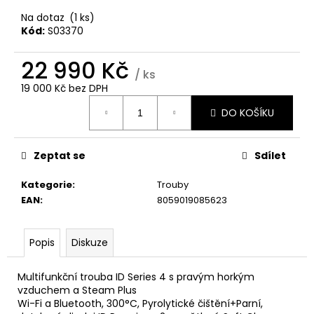
č
u
Na dotaz
(1 ks)
j
Kód:
S03370
e
m
22 990 Kč
/ ks
e
19 000 Kč bez DPH
Měrná
DO KOŠÍKU
cena:
WHIRLPOOL
VT
OMSK58RU1SX
Zeptat se
Sdílet
12
990
Kategorie
:
Trouby
Kč
EAN
:
8059019085623
Popis
Diskuze
Multifunkční trouba ID Series 4 s pravým horkým
vzduchem a Steam Plus
Wi-Fi a Bluetooth, 300°C, Pyrolytické čištění+Parní,