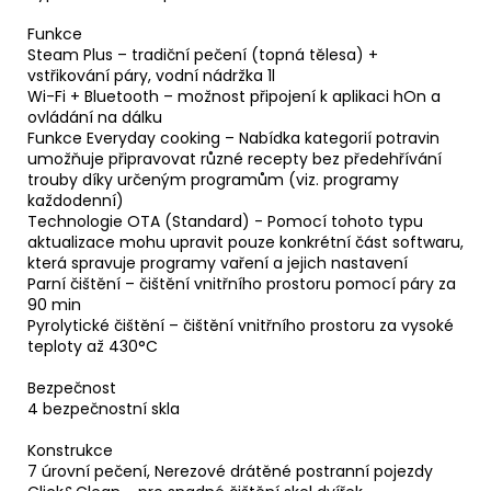
Funkce
Steam Plus – tradiční pečení (topná tělesa) +
vstřikování páry, vodní nádržka 1l
Wi-Fi + Bluetooth – možnost připojení k aplikaci hOn a
ovládání na dálku
Funkce Everyday cooking – Nabídka kategorií potravin
umožňuje připravovat různé recepty bez předehřívání
trouby díky určeným programům (viz. programy
každodenní)
Technologie OTA (Standard) - Pomocí tohoto typu
aktualizace mohu upravit pouze konkrétní část softwaru,
která spravuje programy vaření a jejich nastavení
Parní čištění – čištění vnitřního prostoru pomocí páry za
90 min
Pyrolytické čištění – čištění vnitřního prostoru za vysoké
teploty až 430°C
Bezpečnost
4 bezpečnostní skla
Konstrukce
7 úrovní pečení, Nerezové drátěné postranní pojezdy