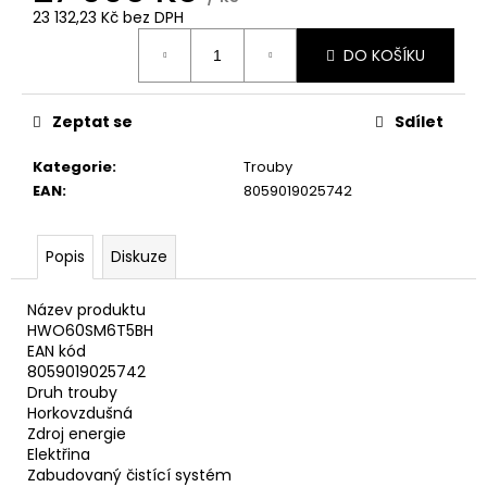
č
23 132,23 Kč bez DPH
u
Měrná
j
DO KOŠÍKU
cena:
e
m
e
Zeptat se
Sdílet
Kategorie
:
Trouby
CANDY
EAN
:
8059019025742
BP
47SBL8-
S
Popis
Diskuze
PRAČKA
SLIM
8
Název produktu
490
HWO60SM6T5BH
Kč
EAN kód
8059019025742
Druh trouby
Horkovzdušná
Zdroj energie
Elektřina
Zabudovaný čistící systém