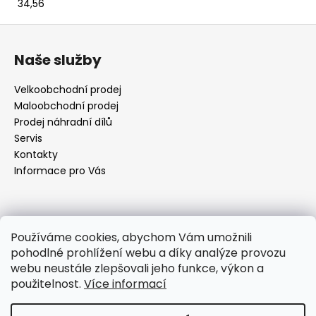
34,56
Z
á
Naše služby
p
a
Velkoobchodní prodej
t
Maloobchodní prodej
í
Prodej náhradní dílů
Servis
Kontakty
Informace pro Vás
Kontakt
Používáme cookies, abychom Vám umožnili
pohodlné prohlížení webu a díky analýze provozu
objednavky
@
elektrorezny.cz
webu neustále zlepšovali jeho funkce, výkon a
602 155 983
použitelnost.
Více informací
https://www.facebook.com/jirireznyelektroservis
reznyelektro