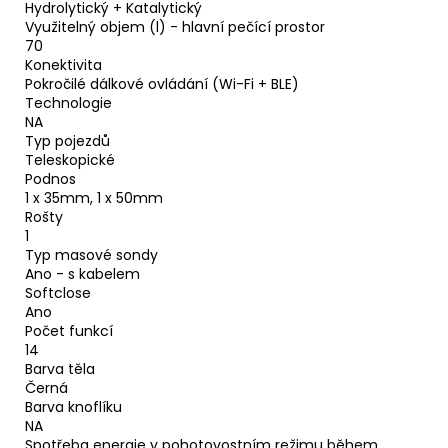
Hydrolytický + Katalytický
Využitelný objem (l) - hlavní pečící prostor
70
Konektivita
Pokročilé dálkové ovládání (Wi-Fi + BLE)
Technologie
NA
Typ pojezdů
Teleskopické
Podnos
1 x 35mm, 1 x 50mm
Rošty
1
Typ masové sondy
Ano - s kabelem
Softclose
Ano
Počet funkcí
14
Barva těla
Černá
Barva knoflíku
NA
Spotřeba energie v pohotovostním režimu během