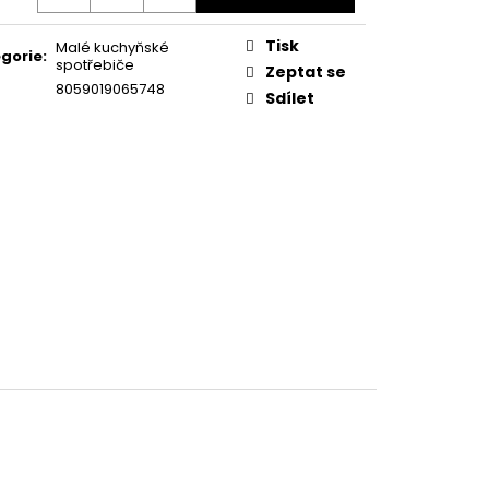
KA WSIC 3M27 C
Tisk
Malé kuchyňské
gorie
:
spotřebiče
Zeptat se
8059019065748
Sdílet