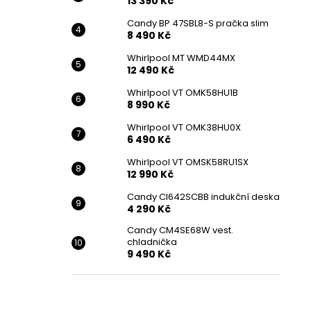
13 390 Kč
Candy BP 47SBL8-S pračka slim
8 490 Kč
Whirlpool MT WMD44MX
12 490 Kč
Whirlpool VT OMK58HU1B
8 990 Kč
Whirlpool VT OMK38HU0X
6 490 Kč
Whirlpool VT OMSK58RU1SX
12 990 Kč
Candy CI642SCBB indukční deska
4 290 Kč
Candy CM4SE68W vest.
chladnička
9 490 Kč