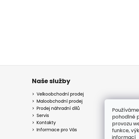
Z
á
Naše služby
p
a
Velkoobchodní prodej
t
Maloobchodní prodej
í
Prodej náhradní dílů
Používáme
Servis
pohodlné p
Kontakty
provozu we
Informace pro Vás
funkce, vý
informací