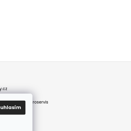
y.cz
/jirireznyelektroservis
ouhlasím