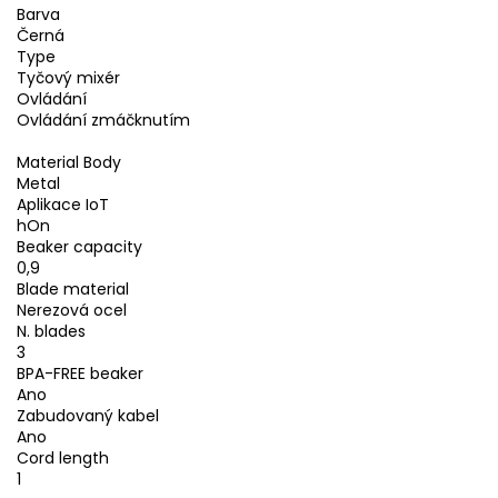
Barva
Černá
Type
Tyčový mixér
Ovládání
Ovládání zmáčknutím
Material Body
Metal
Aplikace IoT
hOn
Beaker capacity
0,9
Blade material
Nerezová ocel
N. blades
3
BPA-FREE beaker
Ano
Zabudovaný kabel
Ano
Cord length
1