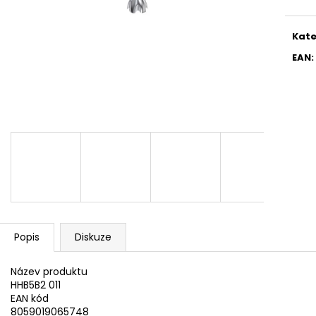
WHIRLPOOL MT WMF 200 G
WHIRLPOOL MYČ
5 990 Kč
13 390 Kč
Kate
EAN
:
Popis
Diskuze
Název produktu
HHB5B2 011
EAN kód
8059019065748