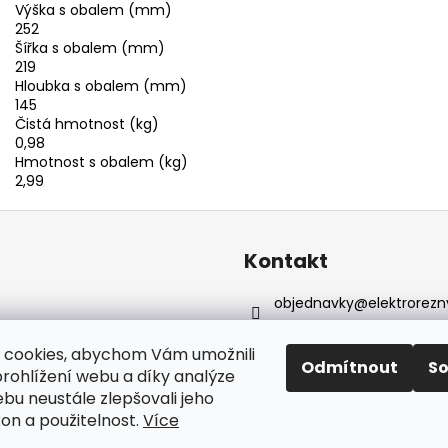
Výška s obalem (mm)
252
Šířka s obalem (mm)
219
Hloubka s obalem (mm)
145
Čistá hmotnost (kg)
0,98
Hmotnost s obalem (kg)
2,99
Kontakt
objednavky
@
elektrorezn
602 155 983
https://www.facebook.com
 cookies, abychom Vám umožnili
Odmítnout
S
reznyelektro
rohlížení webu a díky analýze
bu neustále zlepšovali jeho
kon a použitelnost.
Více