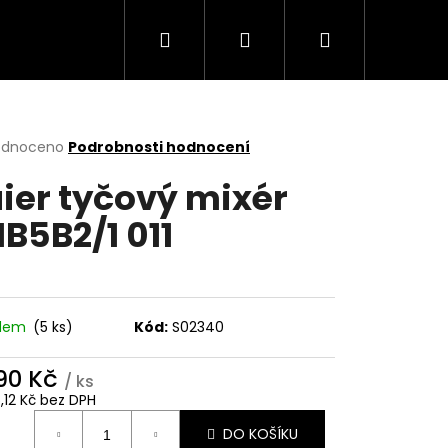
Hledat
Přihlášení
Nákupní
Trouby
Mikrovlnné trouby
Varné desky
košík
rné
odnoceno
Podrobnosti hodnocení
cení
ier tyčový mixér
ktu
B5B2/1 011
ček.
adem
(5 ks)
Kód:
S02340
290 Kč
/ ks
Následující
6,12 Kč bez DPH
ná
DO KOŠÍKU
: