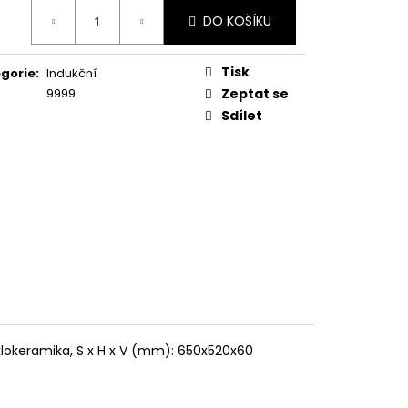
KA WSIC 3M27 C
ná
DO KOŠÍKU
:
Tisk
gorie
:
Indukční
9999
Zeptat se
Sdílet
Sklokeramika, S x H x V (mm): 650x520x60