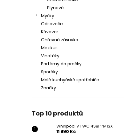
WHIRLPOOL VT WOI4S8PPM1SX
l
Plynové
11 990 Kč
Myčky
Odsavače
Kávovar
Ohřevná zásuvka
Mezikus
Vinotéky
Parfémy do pračky
Sporáky
Malé kuchyňské spotřebiče
Značky
Top 10 produktů
Whirlpool VT WOI4S8PPM1SX
11 990 Kč