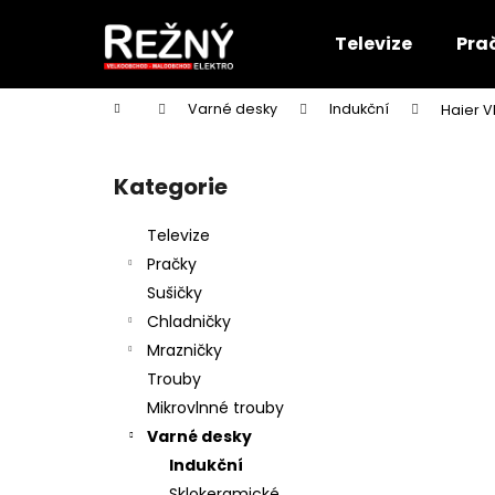
K
Přejít
na
o
Televize
Pra
obsah
Zpět
Zpět
š
do
do
í
Domů
Varné desky
Indukční
Haier 
k
obchodu
obchodu
P
o
Kategorie
Přeskočit
s
kategorie
t
Televize
r
Pračky
a
Sušičky
n
Chladničky
n
Mrazničky
í
Trouby
p
Mikrovlnné trouby
a
Varné desky
n
Indukční
e
Sklokeramické