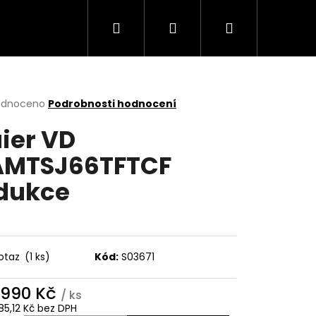
Hledat
Přihlášení
Nákupní
Trouby
Mikrovlnné trouby
Varné desky
košík
rné
odnoceno
Podrobnosti hodnocení
cení
ier VD
ktu
AMTSJ66TFTCF
dukce
ček.
otaz
(1 ks)
Kód:
S03671
Následující
 990 Kč
/ ks
85,12 Kč bez DPH