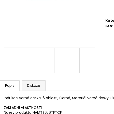
WHIRLPOOL MT WMF 200 G
WHIRLPOOL MYČ
Měr
cena
5 990 Kč
13 390 Kč
Kate
EAN
:
Popis
Diskuze
Indukce Varná deska, 6 oblasti, Černá, Materiál varné desky: 
ZÁKLADNÍ VLASTNOSTI
Název produktu HAMTSJ66TFTCF