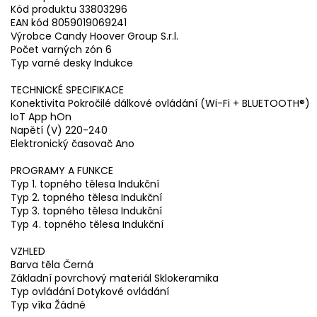
Kód produktu 33803296
EAN kód 8059019069241
Výrobce Candy Hoover Group S.r.l.
Počet varných zón 6
Typ varné desky Indukce
TECHNICKÉ SPECIFIKACE
Konektivita Pokročilé dálkové ovládání (Wi-Fi + BLUETOOTH®)
IoT App hOn
Napětí (V) 220-240
Elektronický časovač Ano
PROGRAMY A FUNKCE
Typ 1. topného tělesa Indukční
Typ 2. topného tělesa Indukční
Typ 3. topného tělesa Indukční
Typ 4. topného tělesa Indukční
VZHLED
Barva těla Černá
Základní povrchový materiál Sklokeramika
Typ ovládání Dotykové ovládání
Typ víka Žádné