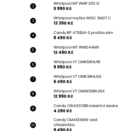
Whirlpool MT WMF 200 G
5 990 Kč
Whirlpool myčka WSIC 3M27 C
13 390 Kč
Candy BP 47SBL8-S pračka slim
8 490 Kč
Whirlpool MT WMD44MX
12 490 Kč
Whirlpool VT OMK58HU1B
8 990 Kč
Whirlpool VT OMK38HU0X
6 490 Kč
Whirlpool VT OMSK58RU1SX
12 990 Kč
Candy CI642SCBB indukční deska
4 290 Kč
Candy CM4SE68W vest.
chladnička
9 490 Kč