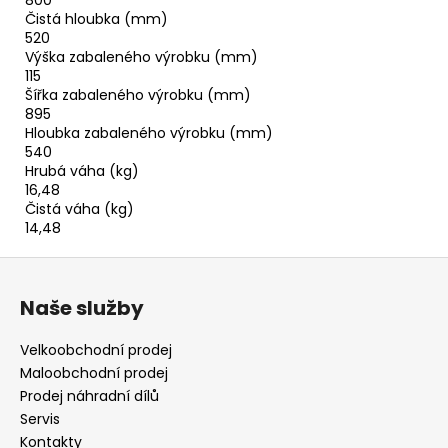
800
Čistá hloubka (mm)
520
Výška zabaleného výrobku (mm)
115
Šířka zabaleného výrobku (mm)
895
Hloubka zabaleného výrobku (mm)
540
Hrubá váha (kg)
16,48
Čistá váha (kg)
14,48
Z
á
Naše služby
p
a
Velkoobchodní prodej
t
Maloobchodní prodej
í
Prodej náhradní dílů
Servis
Kontakty