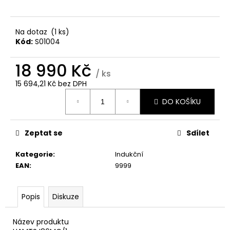
č
u
j
Na dotaz
(1 ks)
e
Kód:
S01004
m
e
18 990 Kč
/ ks
15 694,21 Kč bez DPH
WHIRLPOOL
Měrná
VT
DO KOŠÍKU
cena:
OMK38HU0X
6
490
Zeptat se
Sdílet
Kč
Kategorie
:
Indukční
EAN
:
9999
Popis
Diskuze
Název produktu