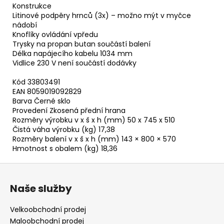
Konstrukce
Litinové podpěry hrnců (3x) – možno mýt v myčce
nádobí
Knoflíky ovládání vpředu
Trysky na propan butan součástí balení
Délka napájecího kabelu 1034 mm
Vidlice 230 V není součástí dodávky
Kód 33803491
EAN 8059019092829
Barva Černé sklo
Provedení Zkosená přední hrana
Rozměry výrobku v x š x h (mm) 50 x 745 x 510
Čistá váha výrobku (kg) 17,38
Rozměry balení v x š x h (mm) 143 × 800 × 570
Hmotnost s obalem (kg) 18,36
Z
á
Naše služby
p
a
Velkoobchodní prodej
t
Maloobchodní prodej