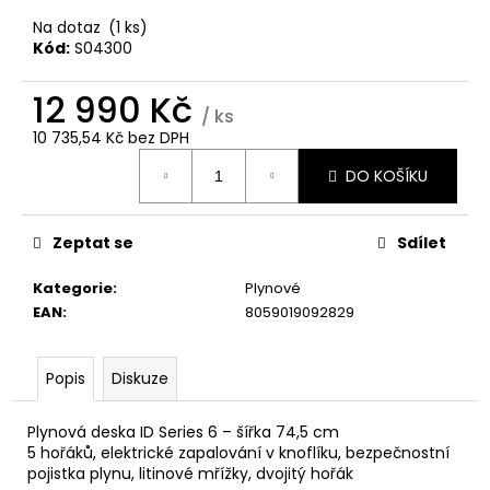
č
u
Na dotaz
(1 ks)
j
Kód:
S04300
e
m
12 990 Kč
/ ks
e
10 735,54 Kč bez DPH
Měrná
DO KOŠÍKU
cena:
CANDY
CI642SCBB
INDUKČNÍ
DESKA
Zeptat se
Sdílet
4
Kategorie
:
Plynové
290
Kč
EAN
:
8059019092829
Popis
Diskuze
Plynová deska ID Series 6 – šířka 74,5 cm
5 hořáků, elektrické zapalování v knoflíku, bezpečnostní
pojistka plynu, litinové mřížky, dvojitý hořák