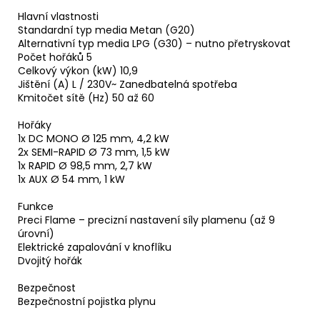
Hlavní vlastnosti
Standardní typ media Metan (G20)
Alternativní typ media LPG (G30) – nutno přetryskovat
Počet hořáků 5
Celkový výkon (kW) 10,9
Jištění (A) L / 230V~ Zanedbatelná spotřeba
Kmitočet sítě (Hz) 50 až 60
Hořáky
1x DC MONO Ø 125 mm, 4,2 kW
2x SEMI-RAPID Ø 73 mm, 1,5 kW
1x RAPID Ø 98,5 mm, 2,7 kW
1x AUX Ø 54 mm, 1 kW
Funkce
Preci Flame – precizní nastavení síly plamenu (až 9
úrovní)
Elektrické zapalování v knoflíku
Dvojitý hořák
Bezpečnost
Bezpečnostní pojistka plynu