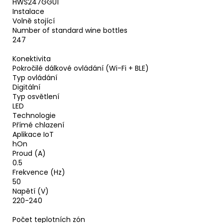
HWS247GGU1
Instalace
Volně stojící
Number of standard wine bottles
247
Konektivita
Pokročilé dálkové ovládání (Wi-Fi + BLE)
Typ ovládání
Digitální
Typ osvětlení
LED
Technologie
Přímé chlazení
Aplikace IoT
hOn
Proud (A)
0.5
Frekvence (Hz)
50
Napětí (V)
220-240
Počet teplotních zón