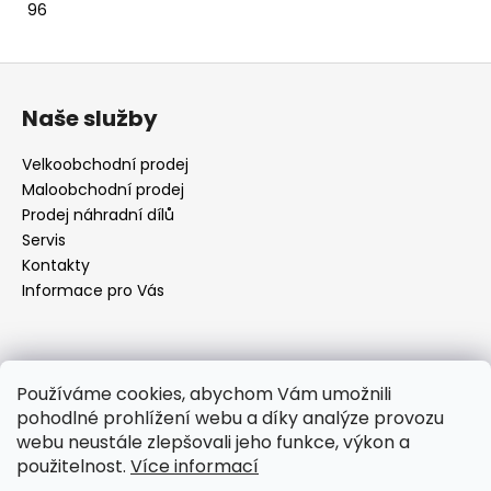
96
Z
á
Naše služby
p
a
Velkoobchodní prodej
t
Maloobchodní prodej
í
Prodej náhradní dílů
Servis
Kontakty
Informace pro Vás
Kontakt
Používáme cookies, abychom Vám umožnili
pohodlné prohlížení webu a díky analýze provozu
objednavky
@
elektrorezny.cz
webu neustále zlepšovali jeho funkce, výkon a
602 155 983
použitelnost.
Více informací
https://www.facebook.com/jirireznyelektroservis