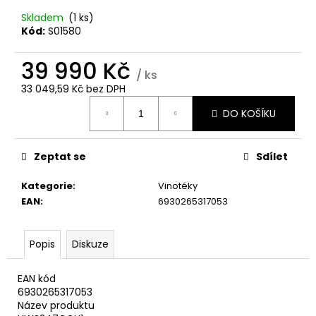
č
u
Skladem
(1 ks)
j
Kód:
S01580
e
m
39 990 Kč
/ ks
e
33 049,59 Kč bez DPH
Měrná
DO KOŠÍKU
cena:
WHIRLPOOL
VT
OMK58HU1B
Zeptat se
Sdílet
8
990
Kategorie
:
Vinotéky
Kč
EAN
:
6930265317053
Popis
Diskuze
EAN kód
6930265317053
Název produktu